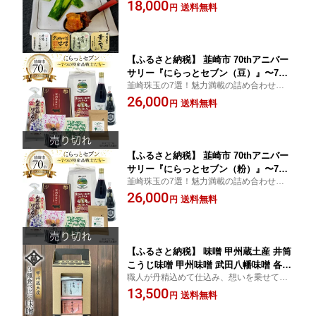
り出します
18,000
そ 食べ比べ 米みそ 麦みそ 合わせ味噌
送料無料
円
麹味噌
【ふるさと納税】 韮崎市 70thアニバー
サリー『にらっとセブン（豆）』〜7つ
韮崎珠玉の7選！魅力満載の詰め合わせセッ
の特産品戦士たち〜（仮） [(株)まあめ
ト
26,000
いく 山梨県 韮崎市 20743683] 詰め合わ
送料無料
円
せ 特産品 詰合せ セット ほうとう 米 お
米 醤油 カレー ラスク ジュース 珈琲 コ
ーヒー
【ふるさと納税】 韮崎市 70thアニバー
サリー『にらっとセブン（粉）』〜7つ
韮崎珠玉の7選！魅力満載の詰め合わせセッ
の特産品戦士たち〜（仮） [(株)まあめ
ト
26,000
いく 山梨県 韮崎市 20743684] 詰め合わ
送料無料
円
せ 特産品 詰合せ セット ほうとう 麺 米
お米 醤油 カレー ラスク ジュース 珈琲
コーヒー
【ふるさと納税】 味噌 甲州蔵土産 井筒
こうじ味噌 甲州味噌 武田八幡味噌 各30
職人が丹精込めて仕込み、想いを乗せて送
0g 計900g [井筒屋醤油 山梨県 韮崎市 2
り出します
13,500
0745018] みそ 国産 調味料 麹
送料無料
円