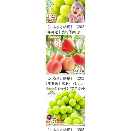
ALO 山梨県 韮崎市 2074
5498] 訳アリ ワケあり 理
由あり わけあり シャイ
ン マスカット ブドウ ぶ
どう 葡萄 フルーツ 果物
【ふるさと納税】 【202
6年発送】先行予約 ぶど
う シャインマスカット
約1.2kg (2〜2.5房) 【冷
蔵発送】 フルーツ 果物
くだもの ブドウ 葡萄 種
なし 1.2キロ 甘い 期間限
定 季節限定 JA 厳選 山梨
県産 令和8年 8月下旬か
ら [梨北農業協同組合 山
【ふるさと納税】 【202
梨県 韮崎市 20742921]
6年発送】訳あり 桃 もも
白鳳 or 白桃 3号 約2.2kg
(6〜10玉) モモ 果物 フル
ーツ 山梨 期間限定 季節
限定 冷蔵 農福連携 [斎庵
山梨県 韮崎市 2074527
7]
【ふるさと納税】 【202