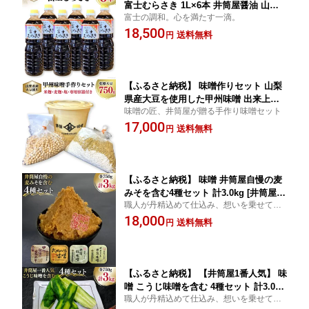
富士むらさき 1L×6本 井筒屋醤油 山梨
富士の調和。心を満たす一滴。
県韮崎市 [井筒屋醤油 山梨県 韮崎市 207
18,500
45023] 調味料 しょうゆ こいくち 大豆 s
送料無料
円
oysauce
【ふるさと納税】 味噌作りセット 山梨
県産大豆を使用した甲州味噌 出来上が
味噌の匠、井筒屋が贈る手作り味噌セット
り約3kg [井筒屋醤油 山梨県 韮崎市 207
17,000
45028] 味噌 みそ キット 手作り ミソ 自
送料無料
円
家製
【ふるさと納税】 味噌 井筒屋自慢の麦
みそを含む4種セット 計3.0kg [井筒屋醤
職人が丹精込めて仕込み、想いを乗せて送
油 山梨県 韮崎市 20745016] みそ 食べ比
り出します
18,000
べ 米味噌 麦味噌 合わせ味噌
送料無料
円
【ふるさと納税】 【井筒屋1番人気】 味
噌 こうじ味噌を含む 4種セット 計3.0kg
職人が丹精込めて仕込み、想いを乗せて送
[井筒屋醤油 山梨県 韮崎市 20745017] み