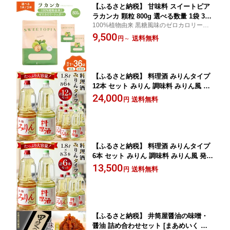
【ふるさと納税】 甘味料 スイートピア
ラカンカ 顆粒 800g 選べる数量 1袋 3袋
100%植物由来 黒糖風味のゼロカロリーシ
カロリーゼロ 天然甘味料 糖質制限 ≪砂
ュガー
9,500
糖と同じ甘さ≫ [ツルヤ化成工業 山梨県
送料無料
円
～
韮崎市 20745353] 調味料 ゼロカロリー
ダイエット 天然甘味料 お菓子 砂糖 羅
漢果 料理
【ふるさと納税】 料理酒 みりんタイプ
12本 セット みりん 調味料 みりん風 発
酵調味料 酒 お酒 料理用 調理酒 アルコ
24,000
送料無料
円
ール 酒 調味料セット 1.8L ペットボト
ル おいしい 和食 臭み消し 旨味 自宅用
料理 調味料 大容量 業務 [サン.フーズ 山
梨県 韮崎市 20743174]
【ふるさと納税】 料理酒 みりんタイプ
6本 セット みりん 調味料 みりん風 発酵
調味料 酒 お酒 料理用 調理酒 アルコー
13,500
送料無料
円
ル 酒 調味料セット 1.8L ペットボトル
おいしい 和食 臭み消し 旨味 自宅用 料
理 調味料 [サン.フーズ 山梨県 韮崎市 2
0743173]
【ふるさと納税】 井筒屋醤油の味噌・
醤油 詰め合わせセット [まあめいく 山