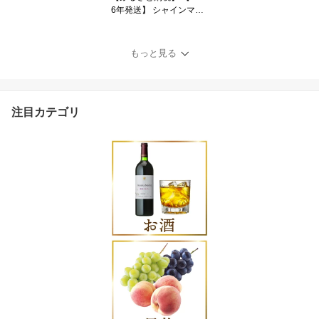
6年発送】 シャインマス
カット 山梨 選べる土日
着 600g〜5kg 定期便 60
0g 700g 1.2kg 2kg 2キロ
もっと見る
定期 フルーツ 果物 くだ
もの マスカット シャイ
ン 山梨 ぶどう ブドウ 葡
萄 種無し 先行予約 [斎庵
注目カテゴリ
山梨県 韮崎市 2074390
9]