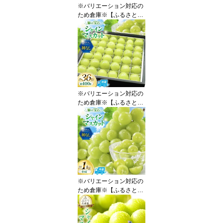
※バリエーション対応の
物
ため倉庫※【ふるさと納
税】 【2026年発送】 シ
ャインマスカット 先行予
約 ひと口 BOX 18粒入り
約 200g [REGALO 山梨
県 韮崎市 20745496] シ
ャイン マスカット ブド
ウ ぶどう 葡萄 フルーツ
果物 くだもの 旬 山梨 ギ
※バリエーション対応の
フト
ため倉庫※【ふるさと納
税】 【2026年発送】 シ
ャインマスカット 先行予
約 ひと口 BOX 36粒入り
約 400g [REGALO 山梨
県 韮崎市 20745497] シ
ャイン マスカット ブド
ウ ぶどう 葡萄 フルーツ
果物 くだもの 旬 山梨 ギ
※バリエーション対応の
フト
ため倉庫※【ふるさと納
税】 【2026年発送】 訳
あり シャインマスカット
先行受付 小房 1kg [REG