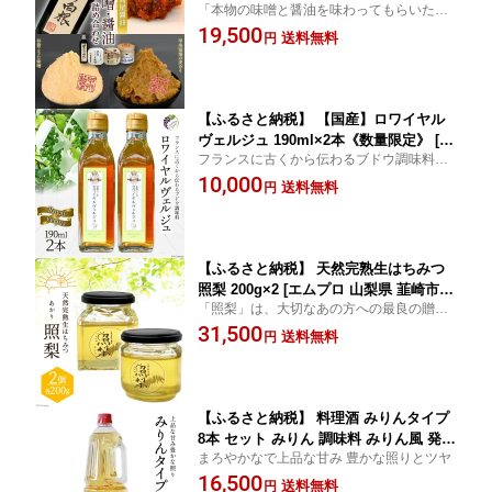
「本物の味噌と醤油を味わってもらいた
梨県 韮崎市 20743170]
い」そんな気持ちで仕込み育てた、こだわ
19,500
送料無料
円
りの味噌と醤油です！
【ふるさと納税】 【国産】ロワイヤル
ヴェルジュ 190ml×2本《数量限定》 [Cr
フランスに古くから伝わるブドウ調味料
eation farm 山梨県 韮崎市 20743099]
（ジュース）
10,000
送料無料
円
【ふるさと納税】 天然完熟生はちみつ
照梨 200g×2 [エムプロ 山梨県 韮崎市 2
「照梨」は、大切なあの方への最良の贈り
0743100]
物です
31,500
送料無料
円
【ふるさと納税】 料理酒 みりんタイプ
8本 セット みりん 調味料 みりん風 発酵
まろやかなで上品な甘み 豊かな照りとツヤ
調味料 酒 お酒 料理用 調理酒 アルコー
16,500
ル 酒 調味料セット 1.8L ペットボトル
送料無料
円