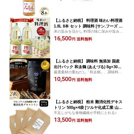
おいしい 和食 臭み消し 旨味 自宅用 料
理 調味料 大容量 業務用 [サン.フーズ 山
梨県 韮崎市 20743171]
【ふるさと納税】 料理酒 味わい料理酒
1.8L 8本 セット 調味料 [サン.フーズ 山
米の旨みを活かし 料理の味に深みや旨みを
梨県 韮崎市 20743172] 酒 お酒 料理用
もたせます
16,500
調理酒 アルコール ペットボトル おすす
送料無料
円
め 定番 おいしい 和食 煮物 臭み消し 旨
味 自宅用 料理 ペットボトル 人気 大容
量
【ふるさと納税】 調味料 無添加 国産
出汁パック 和ゑ鶴 (あえづる) 8g×30包
厳選素材の重ねだし「和ゑ鶴」、調味料と
計240g [ツルヤ化成工業 山梨県 韮崎市
しても◎
10,500
20743516] 出汁 ダシ だし かつお節 焼あ
送料無料
円
ご 真昆布 個包装 パック
【ふるさと納税】 粉末 難消化性デキス
トリン 500g×4袋 [ツルヤ化成工業 山梨
不足しがちな食物繊維が手軽にとれる♪
県 韮崎市 20743517] パウダー 食物繊維
13,500
微顆粒品 水溶性食物繊維 ダイエット グ
送料無料
円
ルテンフリー 糖質制限 ロカボ ダイエッ
ト 中性脂肪 健康食品