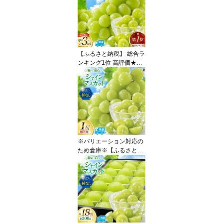
【ふるさと納税】 総合ラ
ンキング1位 高評価★5.0
シャインマスカット 先行
予約 1kg 2kg 3kg 定期便
選べる容量 訳あり ふる
さと納税 フルーツ [山梨
県 韮崎市 20745480 RE
GALO] シャインマスカッ
ト マスカット ふるさと
納税 ギフト 山梨県産 ぶ
※バリエーション対応の
どう 果物 ブドウ ◎
ため倉庫※【ふるさと納
税】 【2026年発送】 シ
ャインマスカット 先行予
約 贈答用 1房 600g 以上
[REGALO 山梨県 韮崎市
20745495] シャイン マ
スカット ブドウ ぶどう
葡萄 フルーツ 果物 くだ
もの 旬 山梨 ギフト 贈り