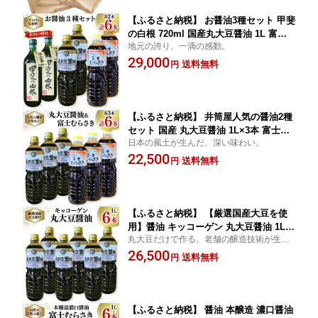
【ふるさと納税】 お醤油3種セット 甲斐
の白根 720ml 国産丸大豆醤油 1L 富士
地元の誇り、一滴の感動。
むらさき1L 各2本 計6本 [井筒屋醤油 山
29,000
梨県 韮崎市 20745025] 大豆 調味料 醤油
送料無料
円
しょうゆ しょう油
【ふるさと納税】 井筒屋人気の醤油2種
セット 国産 丸大豆醤油 1L×3本 富士む
日本の風土が生んだ、深い味わい。
らさき 1L × 3本 計6L [井筒屋醤油 山梨
22,500
県 韮崎市 20745022] 大豆 調味料 醤油
送料無料
円
しょうゆ しょう油
【ふるさと納税】 【厳選国産大豆を使
用】醤油 キッコーゲン 丸大豆醤油 1L×
丸大豆だけで作る、老舗の醸造技術が生き
6本 [井筒屋醤油 山梨県 韮崎市 2074502
た味わい醤油
26,500
4] 国産 大豆 調味料 しょうゆ しょう油
送料無料
円
【ふるさと納税】 醤油 本醸造 濃口醤油