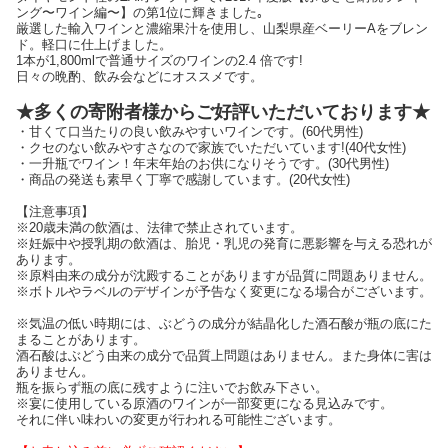
ング〜ワイン編〜】の第1位に輝きました｡
厳選した輸入ワインと濃縮果汁を使用し、山梨県産ベーリーAをブレン
ド。軽口に仕上げました。
1本が1,800mlで普通サイズのワインの2.4 倍です!
日々の晩酌、飲み会などにオススメです。
★多くの寄附者様からご好評いただいております★
・甘くて口当たりの良い飲みやすいワインです。(60代男性)
・クセのない飲みやすさなので家族でいただいています!(40代女性)
・一升瓶でワイン！年末年始のお供になりそうです。(30代男性)
・商品の発送も素早く丁寧で感謝しています。(20代女性)
【注意事項】
※20歳未満の飲酒は、法律で禁止されています。
※妊娠中や授乳期の飲酒は、胎児・乳児の発育に悪影響を与える恐れが
あります。
※原料由来の成分が沈殿することがありますが品質に問題ありません。
※ボトルやラベルのデザインが予告なく変更になる場合がございます。
※気温の低い時期には、ぶどうの成分が結晶化した酒石酸が瓶の底にた
まることがあります。
酒石酸はぶどう由来の成分で品質上問題はありません。また身体に害は
ありません。
瓶を振らず瓶の底に残すように注いでお飲み下さい。
※宴に使用している原酒のワインが一部変更になる見込みです。
それに伴い味わいの変更が行われる可能性ございます。