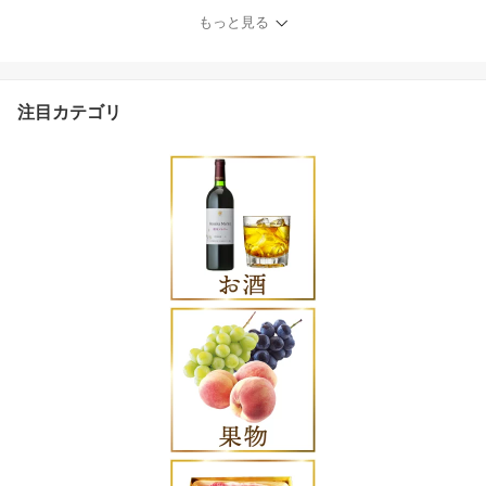
0g 700g 1.2kg 2kg 2キロ
もっと見る
定期 フルーツ 果物 くだ
もの マスカット シャイ
ン 山梨 ぶどう ブドウ 葡
萄 種無し 先行予約 [斎庵
注目カテゴリ
山梨県 韮崎市 2074390
9]