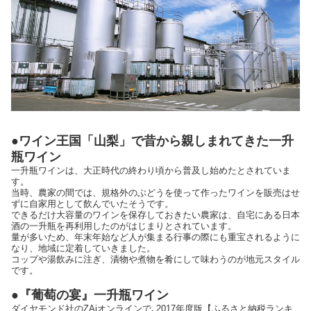
●ワイン王国「山梨」で昔から親しまれてきた一升
瓶ワイン
一升瓶ワインは、大正時代の終わり頃から普及し始めたとされていま
す。
当時、農家の間では、規格外のぶどうを使って作ったワインを販売はせ
ずに自家用として飲んでいたそうです。
できるだけ大容量のワインを保存しておきたい農家は、自宅にある日本
酒の一升瓶を再利用したのがはじまりとされています。
量が多いため、年末年始など人が集まる行事の際にも重宝されるように
なり、地域に定着していきました。
コップや湯飲みに注ぎ、漬物や煮物を肴にして味わうのが地元スタイル
です。
●『葡萄の宴』一升瓶ワイン
ダイヤモンド社のZAiオンラインで､2017年度版【ふるさと納税ランキ