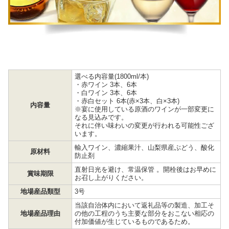
選べる内容量(1800ml/本)
・赤ワイン 3本、6本
・白ワイン 3本、6本
・赤白セット 6本(赤×3本、白×3本)
内容量
※宴に使用している原酒のワインが一部変更に
なる見込みです。
それに伴い味わいの変更が行われる可能性ござ
います。
輸入ワイン、濃縮果汁、山梨県産ぶどう、酸化
原材料
防止剤
直射日光を避け、常温保管 。開栓後はお早めに
賞味期限
お召し上がりください。
地場産品類型
3号
当該自治体内において返礼品等の製造、加工そ
地場産品理由
の他の工程のうち主要な部分をおこない相応の
付加価値が生じているものであるため。