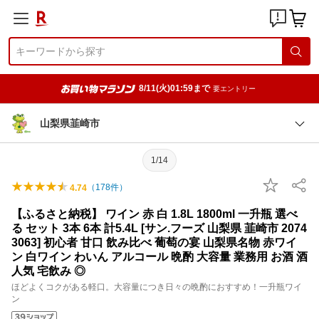
8/11(火)01:59まで
要エントリー
山梨県韮崎市
1/14
（
178
件）
4.74
【ふるさと納税】 ワイン 赤 白 1.8L 1800ml 一升瓶 選べ
る セット 3本 6本 計5.4L [サン.フーズ 山梨県 韮崎市 2074
3063] 初心者 甘口 飲み比べ 葡萄の宴 山梨県名物 赤ワイ
ン 白ワイン わいん アルコール 晩酌 大容量 業務用 お酒 酒
人気 宅飲み ◎
ほどよくコクがある軽口。大容量につき日々の晩酌におすすめ！一升瓶ワイ
ン