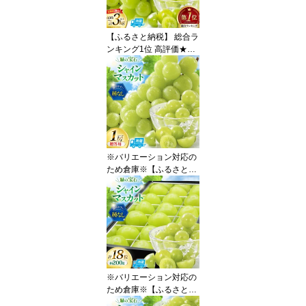
【ふるさと納税】 総合ラ
ンキング1位 高評価★5.0
シャインマスカット 先行
予約 1kg 2kg 3kg 定期便
選べる容量 訳あり ふる
さと納税 フルーツ [山梨
県 韮崎市 20745480 RE
GALO] シャインマスカッ
ト マスカット ふるさと
納税 ギフト 山梨県産 ぶ
※バリエーション対応の
どう 果物 ブドウ ◎
ため倉庫※【ふるさと納
税】 【2026年発送】 シ
ャインマスカット 先行予
約 贈答用 1房 600g 以上
[REGALO 山梨県 韮崎市
20745495] シャイン マ
スカット ブドウ ぶどう
葡萄 フルーツ 果物 くだ
もの 旬 山梨 ギフト 贈り
※バリエーション対応の
物
ため倉庫※【ふるさと納
税】 【2026年発送】 シ