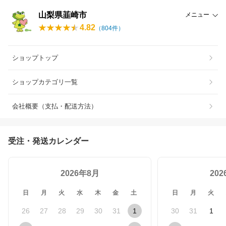
山梨県韮崎市
メニュー
4.82
（
804
件）
ショップトップ
ショップカテゴリ一覧
会社概要（支払・配送方法）
受注・発送カレンダー
2026年8月
20
日
月
火
水
木
金
土
日
月
火
26
27
28
29
30
31
1
30
31
1