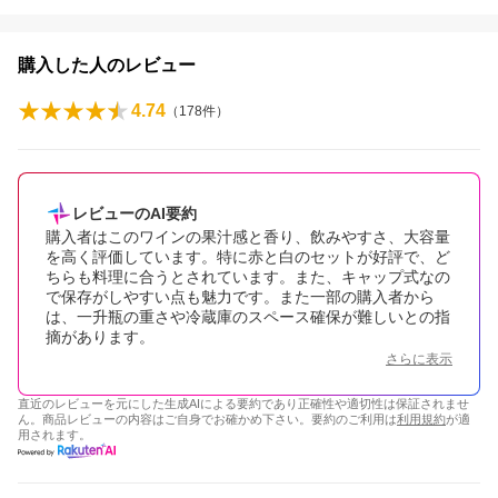
購入した人のレビュー
4.74
（
178
件）
レビューのAI要約
購入者はこのワインの果汁感と香り、飲みやすさ、大容量
を高く評価しています。特に赤と白のセットが好評で、ど
ちらも料理に合うとされています。また、キャップ式なの
で保存がしやすい点も魅力です。また一部の購入者から
は、一升瓶の重さや冷蔵庫のスペース確保が難しいとの指
摘があります。
さらに表示
直近のレビューを元にした生成AIによる要約であり正確性や適切性は保証されませ
ん。商品レビューの内容はご自身でお確かめ下さい。要約のご利用は
利用規約
が適
用されます。