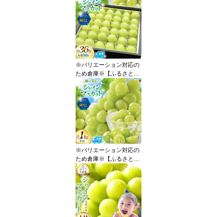
ャインマスカット 先行予
約 ひと口 BOX 18粒入り
約 200g [REGALO 山梨
県 韮崎市 20745496] シ
ャイン マスカット ブド
ウ ぶどう 葡萄 フルーツ
果物 くだもの 旬 山梨 ギ
※バリエーション対応の
フト
ため倉庫※【ふるさと納
税】 【2026年発送】 シ
ャインマスカット 先行予
約 ひと口 BOX 36粒入り
約 400g [REGALO 山梨
県 韮崎市 20745497] シ
ャイン マスカット ブド
ウ ぶどう 葡萄 フルーツ
果物 くだもの 旬 山梨 ギ
※バリエーション対応の
フト
ため倉庫※【ふるさと納
税】 【2026年発送】 訳
あり シャインマスカット
先行受付 小房 1kg [REG
ALO 山梨県 韮崎市 2074
5498] 訳アリ ワケあり 理
由あり わけあり シャイ