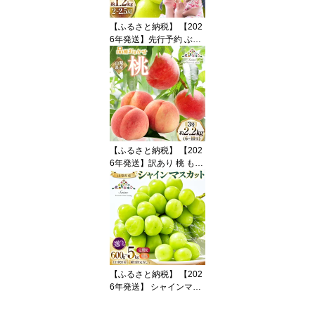
ン マスカット ブドウ ぶ
どう 葡萄 フルーツ 果物
【ふるさと納税】 【202
6年発送】先行予約 ぶど
う シャインマスカット
約1.2kg (2〜2.5房) 【冷
蔵発送】 フルーツ 果物
くだもの ブドウ 葡萄 種
なし 1.2キロ 甘い 期間限
定 季節限定 JA 厳選 山梨
県産 令和8年 8月下旬か
ら [梨北農業協同組合 山
【ふるさと納税】 【202
梨県 韮崎市 20742921]
6年発送】訳あり 桃 もも
白鳳 or 白桃 3号 約2.2kg
(6〜10玉) モモ 果物 フル
ーツ 山梨 期間限定 季節
限定 冷蔵 農福連携 [斎庵
山梨県 韮崎市 2074527
7]
【ふるさと納税】 【202
6年発送】 シャインマス
カット 山梨 選べる土日
着 600g〜5kg 定期便 60