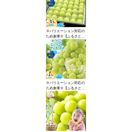
約 ひと口 BOX 18粒入り
約 200g [REGALO 山梨
県 韮崎市 20745496] シ
ャイン マスカット ブド
ウ ぶどう 葡萄 フルーツ
果物 くだもの 旬 山梨 ギ
※バリエーション対応の
フト
ため倉庫※【ふるさと納
税】 【2026年発送】 シ
ャインマスカット 先行予
約 ひと口 BOX 36粒入り
約 400g [REGALO 山梨
県 韮崎市 20745497] シ
ャイン マスカット ブド
ウ ぶどう 葡萄 フルーツ
果物 くだもの 旬 山梨 ギ
※バリエーション対応の
フト
ため倉庫※【ふるさと納
税】 【2026年発送】 訳
あり シャインマスカット
先行受付 小房 1kg [REG
ALO 山梨県 韮崎市 2074
5498] 訳アリ ワケあり 理
由あり わけあり シャイ
ン マスカット ブドウ ぶ
どう 葡萄 フルーツ 果物