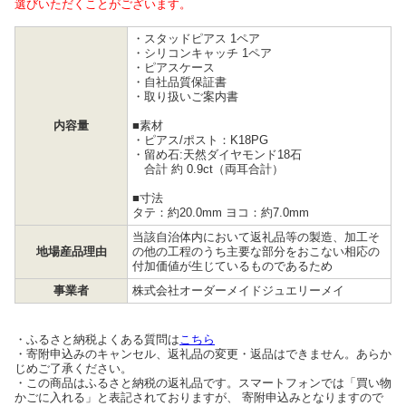
選びいただくことがございます。
・スタッドピアス 1ペア
・シリコンキャッチ 1ペア
・ピアスケース
・自社品質保証書
・取り扱いご案内書
内容量
■素材
・ピアス/ポスト：K18PG
・留め石:天然ダイヤモンド18石
合計 約 0.9ct（両耳合計）
■寸法
タテ：約20.0mm ヨコ：約7.0mm
当該自治体内において返礼品等の製造、加工そ
地場産品理由
の他の工程のうち主要な部分をおこない相応の
付加価値が生じているものであるため
事業者
株式会社オーダーメイドジュエリーメイ
・ふるさと納税よくある質問は
こちら
・寄附申込みのキャンセル、返礼品の変更・返品はできません。あらか
じめご了承ください。
・この商品はふるさと納税の返礼品です。スマートフォンでは「買い物
かごに入れる」と表記されておりますが、 寄附申込みとなりますので