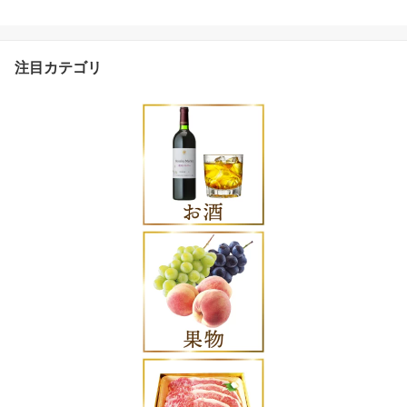
定期 フルーツ 果物 くだ
もの マスカット シャイ
ン 山梨 ぶどう ブドウ 葡
萄 種無し 先行予約 [斎庵
注目カテゴリ
山梨県 韮崎市 2074390
9]