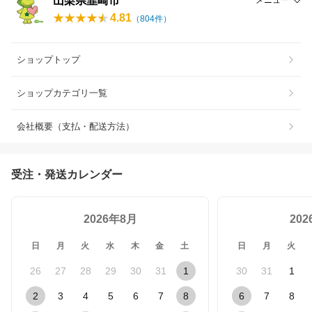
山梨県韮崎市
メニュー
4.81
（
804
件）
ショップトップ
ショップカテゴリ一覧
会社概要（支払・配送方法）
受注・発送カレンダー
2026年8月
20
日
月
火
水
木
金
土
日
月
火
26
27
28
29
30
31
1
30
31
1
2
3
4
5
6
7
8
6
7
8