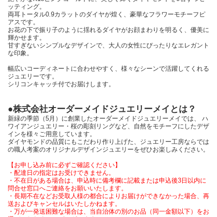
ッティング。
両耳トータル0.9カラットのダイヤが煌く、豪華なフラワーモチーフピ
アスです。
お花の下で振り子のように揺れるダイヤがお顔まわりを明るく、優美に
輝かせます。
甘すぎないシンプルなデザインで、大人の女性にぴったりなエレガント
な印象。
幅広いコーディネートに合わせやすく、様々なシーンで活躍してくれる
ジュエリーです。
シリコンキャッチ付でお届けします。
●株式会社オーダーメイドジュエリーメイとは？
新緑の季節（5月）に創業したオーダーメイドジュエリーメイでは、 ハ
ワイアンジュエリー・桜の彫刻リングなど、自然をモチーフにしたデザ
インを様々ご用意しています。
ダイヤモンドの品質にもこだわり作り上げた、ジュエリー工房ならでは
の職人考案のオリジナルデザインジュエリーをぜひお楽しみください。
【お申し込み前に必ずご確認ください】
・配達日の指定はお受けできません。
・不在日がある場合は、申込時に備考欄に記載または申込後3日以内に
問合せ窓口へご連絡をお願いいたします。
・長期不在などお受取人様の都合によりお届けができなかった場合、再
送およびキャンセルはいたしかねます。
・万が一発送困難な場合は、当自治体の別のお品（同一金額以下）をお