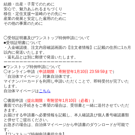
結婚・出産・子育てのために
安心で、魅力あふれるまちづくり
移住・定住支援〜韮崎のその先に〜
産業の発展と安定した雇用のために
その他の事業のために
◯受領証明書及びワンストップ特例申請について
■受領証明書について
・入金確認後、注文内容確認画面の【注文者情報】に記載の住所に1カ月
以内に発送いたします。
・返礼品とは別に郵便で発送いたします。
ーーーーーーーーーーーーーーーーーーーー
■ワンストップ特例申請について
◯オンライン申請（
申請期限：寄附翌年1月10日 23:59:59まで
）
「自治体マイページ」対象自治体です。
マイナンバーカードを利用し申請いただくことで、即時受付が完了いた
します。
自治体マイページは
こちら
◯書面申請（
提出期限：寄附翌年1月10日（必着）
）
書面でのお手続きをご希望の場合は、受領書と一緒に送付させていただ
きます。
お届けする申請書へ必要情報を記載し、本人確認及び個人番号確認書類
と併せてご提出ください。
お急ぎの場合は、自治体マイページから申請書のダウンロードが可能で
す。
【ワンストップ特例申請書提出先】