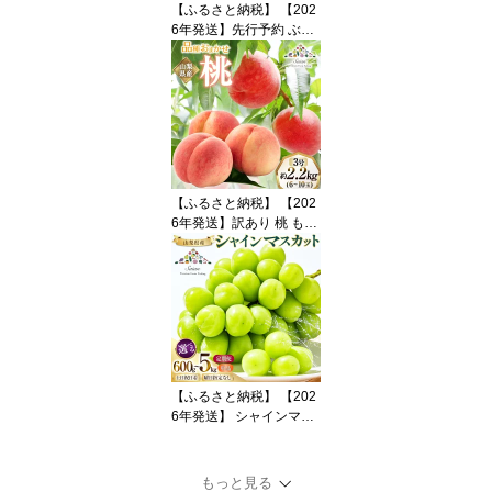
【ふるさと納税】 【202
6年発送】先行予約 ぶど
う シャインマスカット
約1.2kg (2〜2.5房) 【冷
蔵発送】 フルーツ 果物
くだもの ブドウ 葡萄 種
なし 1.2キロ 甘い 期間限
定 季節限定 JA 厳選 山梨
県産 令和8年 8月下旬か
ら [梨北農業協同組合 山
【ふるさと納税】 【202
梨県 韮崎市 20742921]
6年発送】訳あり 桃 もも
白鳳 or 白桃 3号 約2.2kg
(6〜10玉) モモ 果物 フル
ーツ 山梨 期間限定 季節
限定 冷蔵 農福連携 [斎庵
山梨県 韮崎市 2074527
7]
【ふるさと納税】 【202
6年発送】 シャインマス
カット 山梨 選べる土日
着 600g〜5kg 定期便 60
0g 700g 1.2kg 2kg 2キロ
もっと見る