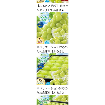
【ふるさと納税】 総合ラ
ンキング1位 高評価★5.0
シャインマスカット 先行
予約 1kg 2kg 3kg 定期便
選べる容量 訳あり ふる
さと納税 フルーツ [山梨
県 韮崎市 20745480 RE
GALO] シャインマスカッ
ト マスカット ふるさと
納税 ギフト 山梨県産 ぶ
※バリエーション対応の
どう 果物 ブドウ ◎
ため倉庫※【ふるさと納
税】 【2026年発送】 シ
ャインマスカット 先行予
約 贈答用 1房 600g 以上
[REGALO 山梨県 韮崎市
20745495] シャイン マ
スカット ブドウ ぶどう
葡萄 フルーツ 果物 くだ
もの 旬 山梨 ギフト 贈り
※バリエーション対応の
物
ため倉庫※【ふるさと納
税】 【2026年発送】 シ
ャインマスカット 先行予