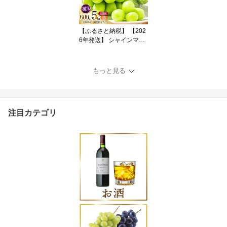
7]
【ふるさと納税】 【202
6年発送】 シャインマス
カット 山梨 選べる土日
着 600g〜5kg 定期便 60
0g 700g 1.2kg 2kg 2キロ
もっと見る
定期 フルーツ 果物 くだ
もの マスカット シャイ
ン 山梨 ぶどう ブドウ 葡
萄 種無し 先行予約 [斎庵
注目カテゴリ
山梨県 韮崎市 2074390
9]