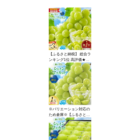
【ふるさと納税】 総合ラ
ンキング1位 高評価★5.0
シャインマスカット 先行
予約 1kg 2kg 3kg 定期便
選べる容量 訳あり ふる
さと納税 フルーツ [山梨
県 韮崎市 20745480 RE
GALO] シャインマスカッ
ト マスカット ふるさと
納税 ギフト 山梨県産 ぶ
※バリエーション対応の
どう 果物 ブドウ ◎
ため倉庫※【ふるさと納
税】 【2026年発送】 シ
ャインマスカット 先行予
約 贈答用 1房 600g 以上
[REGALO 山梨県 韮崎市