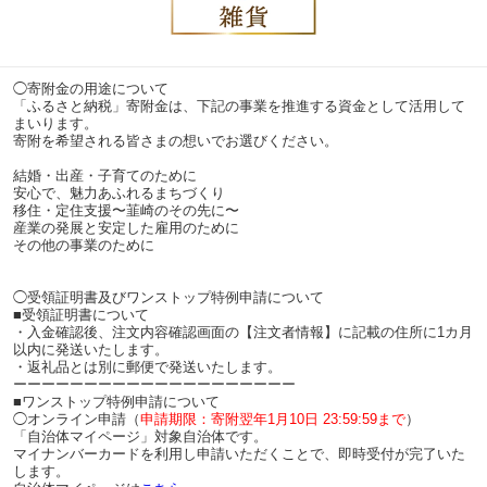
◯寄附金の用途について
「ふるさと納税」寄附金は、下記の事業を推進する資金として活用して
まいります。
寄附を希望される皆さまの想いでお選びください。
結婚・出産・子育てのために
安心で、魅力あふれるまちづくり
移住・定住支援〜韮崎のその先に〜
産業の発展と安定した雇用のために
その他の事業のために
◯受領証明書及びワンストップ特例申請について
■受領証明書について
・入金確認後、注文内容確認画面の【注文者情報】に記載の住所に1カ月
以内に発送いたします。
・返礼品とは別に郵便で発送いたします。
ーーーーーーーーーーーーーーーーーーーー
■ワンストップ特例申請について
◯オンライン申請（
申請期限：寄附翌年1月10日 23:59:59まで
）
「自治体マイページ」対象自治体です。
マイナンバーカードを利用し申請いただくことで、即時受付が完了いた
します。