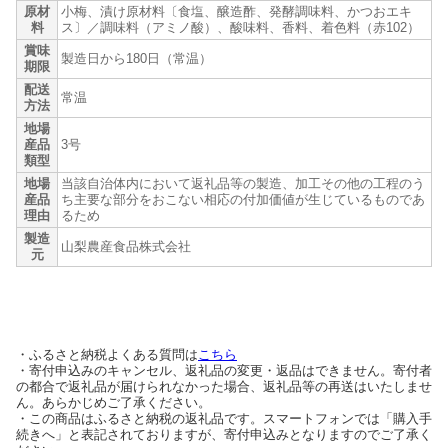
原材
小梅、漬け原材料〔食塩、醸造酢、発酵調味料、かつおエキ
料
ス〕／調味料（アミノ酸）、酸味料、香料、着色料（赤102）
賞味
製造日から180日（常温）
期限
配送
常温
方法
地場
産品
3号
類型
地場
当該自治体内において返礼品等の製造、加工その他の工程のう
産品
ち主要な部分をおこない相応の付加価値が生じているものであ
理由
るため
製造
山梨農産食品株式会社
元
・ふるさと納税よくある質問は
こちら
・寄付申込みのキャンセル、返礼品の変更・返品はできません。寄付者
の都合で返礼品が届けられなかった場合、返礼品等の再送はいたしませ
ん。あらかじめご了承ください。
・この商品はふるさと納税の返礼品です。スマートフォンでは「購入手
続きへ」と表記されておりますが、寄付申込みとなりますのでご了承く