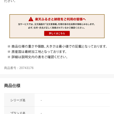
ださい。
商品番号：20743176
商品仕様
シリーズ名
-
ブランド名
-