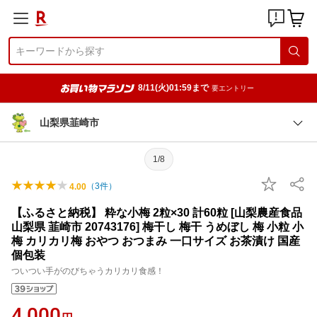
8/11(火)01:59まで
要エントリー
山梨県韮崎市
1/8
（
3
件）
4.00
【ふるさと納税】 粋な小梅 2粒×30 計60粒 [山梨農産食品
山梨県 韮崎市 20743176] 梅干し 梅干 うめぼし 梅 小粒 小
梅 カリカリ梅 おやつ おつまみ 一口サイズ お茶漬け 国産
個包装
ついつい手がのびちゃうカリカリ食感！
4,000