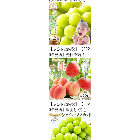
税】 【2026年発送】 訳
あり シャインマスカット
先行受付 小房 1kg [REG
ALO 山梨県 韮崎市 2074
5498] 訳アリ ワケあり 理
由あり わけあり シャイ
ン マスカット ブドウ ぶ
どう 葡萄 フルーツ 果物
【ふるさと納税】 【202
6年発送】先行予約 ぶど
う シャインマスカット
約1.2kg (2〜2.5房) 【冷
蔵発送】 フルーツ 果物
くだもの ブドウ 葡萄 種
なし 1.2キロ 甘い 期間限
定 季節限定 JA 厳選 山梨
県産 令和8年 8月下旬か
ら [梨北農業協同組合 山
【ふるさと納税】 【202
梨県 韮崎市 20742921]
6年発送】訳あり 桃 もも
白鳳 or 白桃 3号 約2.2kg
(6〜10玉) モモ 果物 フル
ーツ 山梨 期間限定 季節
限定 冷蔵 農福連携 [斎庵
山梨県 韮崎市 2074527