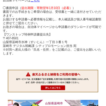
自治体マイページは
こちら
◯書面申請（
提出期限：寄附翌年1月10日（必着）
）
書面でのお手続きをご希望の場合は、受領書と一緒に送付させていただ
きます。
お届けする申請書へ必要情報を記載し、本人確認及び個人番号確認書類
と併せてご提出ください。
お急ぎの場合は、自治体マイページから申請書のダウンロードが可能で
す。
【ワンストップ特例申請書提出先】
〒407-8501
山梨県韮崎市水神（すいじん）一丁目３番１号
韮崎市 デジタル戦略課 シティプロモーション担当 宛
※封筒へ差出人様の「氏名・住所」をご記載の上、ご提出をお願いいた
します。