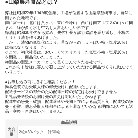
●山梨農産食品とは？
弊社は昭和22年(1947年)創業、工場が位置する山梨県韮崎市は、自然に
囲まれた地域です。
南に富士山、北には八ヶ岳、東に金峰山、西には南アルプスの山々に囲
まれ、緑が多く水も空気も大変おいしい所です。
梅漬は昭和30年代から始め、先代社長が試行錯誤を繰り返し、小梅の
カリカリ漬を作りあげました。
しかし、漬物の低塩化により、昔ながらのしょっぱい梅（塩度20％）
は売れなくなりました。
そこで、初代社長は、おいしくてカリカリした低塩小梅（塩度10％）
を開発し、商品化いたしました。
梅製品の製造メーカーとして長く歩んできた会社です。
これからも皆様に喜んで召し上がっていただける商品づくりに励んでま
いります。
●お申し込み前に必ずご確認ください！
簡易包装でお受取人様の郵便受けに配達いたします。
配送サービスの都合のため配達日時の指定はお受けできません。
返礼品発送後のお届け先の変更は対応いたしかねます。
配達中の紛失・破損、配達遅延や長期不在による品質不良、配達後の紛
失・盗難、他お受取人様都合による不着などいかなる理由においても返
品・交換・再送はいたしません。
商品説明
内容
2粒×30パック 計60粒
量