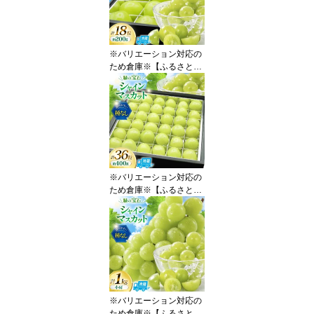
20745495] シャイン マ
スカット ブドウ ぶどう
葡萄 フルーツ 果物 くだ
もの 旬 山梨 ギフト 贈り
※バリエーション対応の
物
ため倉庫※【ふるさと納
税】 【2026年発送】 シ
ャインマスカット 先行予
約 ひと口 BOX 18粒入り
約 200g [REGALO 山梨
県 韮崎市 20745496] シ
ャイン マスカット ブド
ウ ぶどう 葡萄 フルーツ
果物 くだもの 旬 山梨 ギ
※バリエーション対応の
フト
ため倉庫※【ふるさと納
税】 【2026年発送】 シ
ャインマスカット 先行予
約 ひと口 BOX 36粒入り
約 400g [REGALO 山梨
県 韮崎市 20745497] シ
ャイン マスカット ブド
ウ ぶどう 葡萄 フルーツ
果物 くだもの 旬 山梨 ギ
※バリエーション対応の
フト
ため倉庫※【ふるさと納