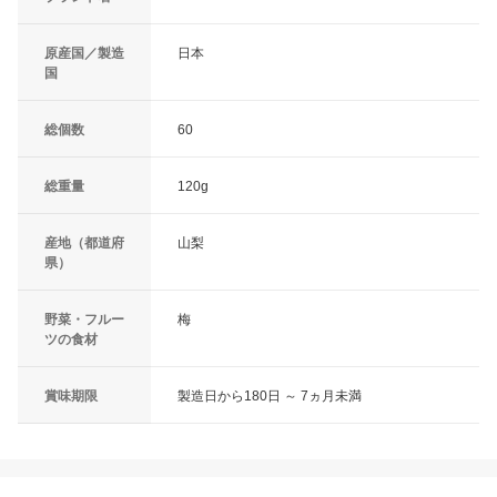
原産国／製造
日本
国
総個数
60
総重量
120g
産地（都道府
山梨
県）
野菜・フルー
梅
ツの食材
賞味期限
製造日から180日 ～ 7ヵ月未満