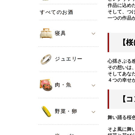
作品に込め
そして、つ
すべてのお酒
一つの作品
寝具
【桜
ジュエリー
心揺さぶる
その想いは
そしてあな
４つの幸せ
肉・魚
【コ
野菜・卵
舞い踊る桜色.
そよ風に舞い