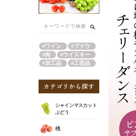
#ワイン
#ブドウ
#肉
#ウイスキー
#加工品
#工芸品
シャインマスカット
ぶどう
桃