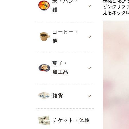
桜花と花び
米・パン・
ピンクサフ
麺
えるネック
コーヒー・
他
菓子・
加工品
雑貨
チケット・体験