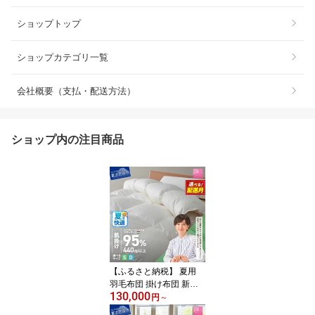
ショップトップ
ショップカテゴリ一覧
会社概要（支払・配送方法）
ショップ内の注目商品
【ふるさと納税】 夏用
羽毛布団 掛け布団 新生
130,000
活 ゴールドラベル シン
円
～
グル ダブル サイズが選