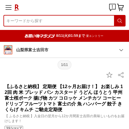
8/11(火)01:59まで
要エントリー
山梨県富士吉田市
1/11
【ふるさと納税】 定期便 【12ヶ月お届け！】 お楽しみ 1
2回 肉 米 ブレッド パン カスタード うどん ほうとう 甲州
富士桜ポーク 揚げ物 カツ コロッケ メンチカツ コーヒー
ドリップ フルーツトマト 富士の介 魚 ハンバーグ 餃子 き
くらげ キムチ ご馳走定期便
【 ふるさと納税 】入金日の翌月から12か月間富士吉田の美味しいものをお届
けします！