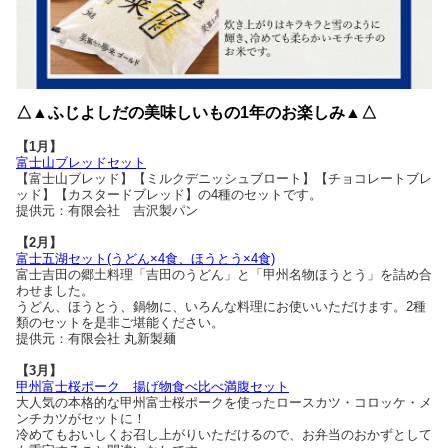
△▲ふじよしだの美味しいもの1年のお楽しみ▲△
【1月】
富士山ブレッドセット
【富士山ブレッド】【ミルクデニッシュブロート】【チョコレートブレ
ッド】【カスタードブレッド】の4種のセットです。
提供元：有限会社 吉沢製パン
【2月】
富士五湖セット(うどん×4食、ほうとう×4食)
富士吉田の郷土料理「吉田のうどん」と「甲州名物ほうとう」を詰め合
わせました。
うどん、ほうとう、鍋物に、いろんな料理にお使いいただけます。2種
類のセットを是非ご堪能ください。
提供元：有限会社 丸新製麺
【3月】
甲州富士桜ポーク 揚げ物食べ比べ満腹セット
大人気の本格的な甲州富士桜ポークを使ったロースカツ・コロッケ・メ
ンチカツがセットに！
冷めてもおいしくお召し上がりいただけるので、お弁当のおかずとして