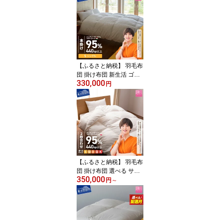
べる 日本製 肌掛け ホワ
イト ハンガリープレミア
ムマザーグースダウン9
5％ お任せカバー付き 布
団カバー 寝具 布団 国産
ダウンケット 【甲州羽毛
ふとん】 セット ベッド
【ふるさと納税】 羽毛布
団 掛け布団 新生活 ゴー
330,000
ルドラベル シングル 日
円
本製 本掛け ホワイト ハ
ンガリープレミアムマザ
ーグースダウン95％ 超
長綿 お任せカバー付き
布団カバー 寝具 セット
国産 ベッド 暖かい 回収
キット付き 【甲州羽毛ふ
とん】
【ふるさと納税】 羽毛布
団 掛け布団 選べる サイ
350,000
ズ シングル セミダブル
円
～
ダブル クイーン キング
新生活 ゴールドラベル
日本製 2枚合わせ ホワイ
ト ポーランドプレミアム