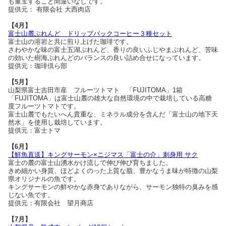
も重宝すること間違いなしです。
提供元： 有限会社 大西肉店
【4月】
富士山麓ぶれんど ドリップバックコーヒー３種セット
富士山の溶岩と共に煎り上げた珈琲です。
さわやかな味の富士五湖ぶれんど、香りの良いふじやまぶれんど、苦味
の効いた樹海ぶれんどのバランスの良い詰め合せになっています。
提供元：珈琲倶ら部
【5月】
山梨県富士吉田市産 フルーツトマト 「FUJITOMA」1箱
「FUJITOMA」は富士山麓の雄大な自然環境の中で栽培している高糖
度フルーツトマトです。
富士山麓でもたいへん貴重な、ミネラル成分を含んだ「富士山の地下天
然水」を使用し栽培しています。
提供元：富士トマ
【6月】
【鮮魚直送】キングサーモン×ニジマス「富士の介」刺身用 サク
富士の麓の富士山湧水かけ流しで伸び伸び育ちました。
きめ細かい身質、ほどよくのった上質な脂、豊かなうま味が特徴の山梨
県オリジナルの魚です。
キングサーモンの鮮やかな赤身でありながら、サーモン独特の臭みを感
じない魚です。
提供元：有限会社 望月商店
【7月】