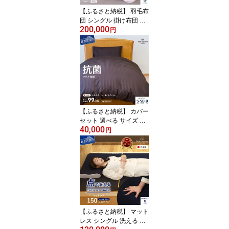
【ふるさと納税】 羽毛布
団 シングル 掛け布団 布
200,000
団カバー 枕カバー 特殊
円
キルト 4点セット 日本製
本掛け 寒冷地仕様 アイ
ボリー ポーランド ホワ
イトグースダウン93％
超長綿 寝具 カバー ピロ
ケース まくらカバー セ
ット 国産 ベッド 暖かい
【ふるさと納税】 カバー
セット 選べる サイズ シ
40,000
ングル セミダブル ダブ
円
ル 日本製 抗菌 防臭 防ダ
ニ ディープブラウン サ
テン ストライプ 布団カ
バー 枕カバー 2点 ホテル
仕様 国産 掛けカバー 洗
濯可 寝具 国産 新生活 衣
替え 【ダニ忌避率99.
3％】 ベッド 暖かい
【ふるさと納税】 マット
レス シングル 洗える 日