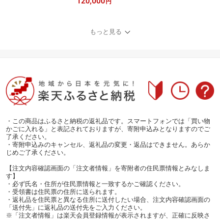
120,000
本製 点で支える 体圧分
円
散 腰痛 AirOnAir 厚み 7.5
cm 三つ折り 収納袋 ネイ
ビー 洗濯可 寝具 国産 セ
もっと見る
ット ベッド
・この商品はふるさと納税の返礼品です。スマートフォンでは「買い物
かごに入れる」と表記されておりますが、寄附申込みとなりますのでご
了承ください。
・寄附申込みのキャンセル、返礼品の変更・返品はできません。あらか
じめご了承ください。
【注文内容確認画面の「注文者情報」を寄附者の住民票情報とみなしま
す】
・必ず氏名・住所が住民票情報と一致するかご確認ください。
・受領書は住民票の住所に送られます。
・返礼品を住民票と異なる住所に送付したい場合、注文内容確認画面の
「送付先」に返礼品の送付先をご入力ください。
※「注文者情報」は楽天会員登録情報が表示されますが、正確に反映さ