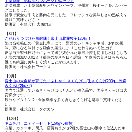
山梨県産 熟成肉ハンバーグ10個セット
氷温熟成した山梨県産甲州ワインビーフ、甲州富士桜ポークをハンバー
グにしました。
健康で安全な牛肉と豚肉を元にした、フレッシュな美味しさの熟成肉を
是非ご賞味ください。
提供元：有限会社 大西肉店
【8月】
こだわりつづけた無敵味！富士山北麓餃子120個！
餡は当社秘伝の「黄金比率」にて、野菜のシャキシャキ感、お肉の風
味、癖になる味付けを独自の製法によりこだわりぬいて仕上げ、
皮は当社製麺技能士によって選び抜かれた厳選小麦を使用し水はもちろ
ん塩の加減や0.01ミリ単位の厚さを日々調節して食感の良さはもちろん
誰でも綺麗に美味しく焼くことが出来ます。
提供元：株式会社ワークス
【9月】
富士山の大自然が育てた「ふじやま きくらげ」(生きくらげ200g、乾燥
きくらげ25g×2)
国内で流通しているきくらげはほとんどが輸入品で、国産きくらげは大
変稀少です。
鉄分やビタミンD・食物繊維を多く含むきくらげを是非ご賞味くださ
い。
提供元：株式会社 タケカワ
【10月】
キムチバラエティーセット(150g×5種類)
白菜、カクテキ、胡瓜、店長おまかせ2種の富士山の湧水で仕込んだキ