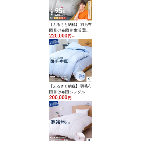
マザーグースダウン超長
綿 お任せカバー付き 布
団カバー 回収キット付き
【甲州羽毛ふとん】
【ふるさと納税】 羽毛布
団 掛け布団 新生活 選べ
220,000
る大きさ シングル セミ
円
～
ダブル ダブル クイーン
キング 日本製 合い掛け
ホワイト ポーランド プ
レミアムマザーグース 超
長綿 訳あり お任せカバ
ー付き 布団カバー ふと
ん ベッド 【甲州羽毛ふ
とん】
【ふるさと納税】 羽毛布
団 掛け布団 シングル セ
200,000
ット 2枚合わせ 日本製 ブ
円
ルー 肌掛け 合い掛け 枕
カバー 掛けカバー 収納
袋 5点 ポーランド産 ホワ
イトグースダウン 93％
薄手 中厚 カバー ふとん
洗濯可 寝具 国産 オール
シーズン ベッド 暖かい