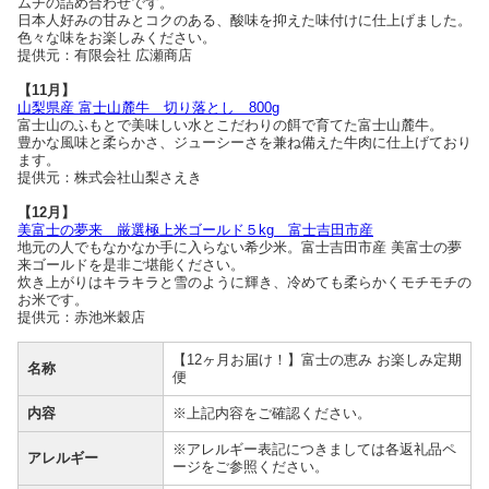
ムチの詰め合わせです。
日本人好みの甘みとコクのある、酸味を抑えた味付けに仕上げました。
色々な味をお楽しみください。
提供元：有限会社 広瀬商店
【11月】
山梨県産 富士山麓牛 切り落とし 800g
富士山のふもとで美味しい水とこだわりの餌で育てた富士山麓牛。
豊かな風味と柔らかさ、ジューシーさを兼ね備えた牛肉に仕上げており
ます。
提供元：株式会社山梨さえき
【12月】
美富士の夢来 厳選極上米ゴールド５kg 富士吉田市産
地元の人でもなかなか手に入らない希少米。富士吉田市産 美富士の夢
来ゴールドを是非ご堪能ください。
炊き上がりはキラキラと雪のように輝き、冷めても柔らかくモチモチの
お米です。
提供元：赤池米穀店
【12ヶ月お届け！】富士の恵み お楽しみ定期
名称
便
内容
※上記内容をご確認ください。
※アレルギー表記につきましては各返礼品ペ
アレルギー
ージをご参照ください。