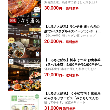
浜名湖直送、蒸さずに香ばしく焼き上げた
タレつき 関西風 詰め合わせ おかず ご
関西風。鰻本来の旨味引き出します
30,000
はんのお供 グルメ お取り寄せ ギフト
送料無料
円
～
父の日 プレゼント 日本産 小松市 石川
県 bp001m00 【竹本商店】
【ふるさと納税】ランチ券 瀬々らぎの
森*のベジタブル＆スイーツランチ （選
【ランチ券】瀬々らぎの森*のベジタブル料
べる 人数 2名様/3名様/4名様/5名様/6名
理をお楽しみ頂けるオーベルジュ
20,000
様/7名様/8名様/9名様/10名様） 食事券
送料無料
円
～
おでかけ 旅行 日帰り 古民家 カフェ 友
達 ギフト プレゼント 石川県 小松市 ai0
01m00 【メルシー・ボンヌジュルネ】
【ふるさと納税】料亭 まつ家 お食事券
（選べる金額：5,000円分/10,000円分/2
“不時不食“日本海に面した料亭で旬をいただ
0,000円分/30,000円分/40,000円分） 食
く
20,000
事 人気 和食 割烹 料理 料亭 老舗 観光
送料無料
円
～
記念日 ランキング カップル おすすめ
ギフト 父の日 プレゼント 石川県 小松
市 ax006m00【株式会社まつ家】
【ふるさと納税】《 小松市内 》郵便局
のみまもりサービス「みまもりでんわサ
離れて暮らす、家族をサポート
ービス」（携帯電話、6カ月間）小松市
31,000
みまもり サービス 電話 ランキング お
送料無料
円