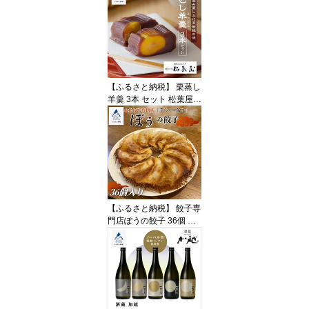
【ふるさと納税】 栗蒸し
羊羹 3本 セット 松葉屋
月よみ山路 栗羊羹 栗よ
うかん 栗むし羊羹 蒸し
和菓子 老舗 人気 お茶請
け あんこ スイーツ お菓
子 お中元 お歳暮 ギフト
贈答品 プレゼント 石川
県 小松市 dw003n00【松
葉屋】
【ふるさと納税】 餃子専
門店ぽうの餃子 36個 入
り 冷凍 餃子 肉厚 もちも
ち ジューシー 小松市 石
川県 ez002n00【餃子専
門店 ぽう】