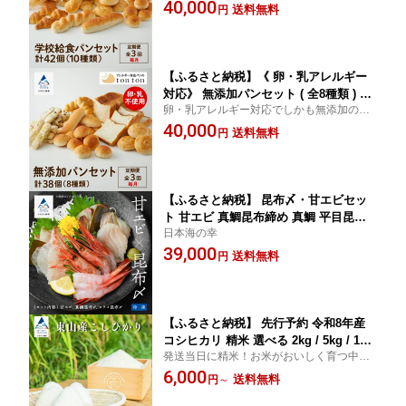
んなを笑顔に
40,000
ン 卵不使用 乳不使用 冷凍 全42個入 コ
送料無料
円
ッペパン クロワッサン ギフト 小松市
石川県 039004【トントンパン】
【ふるさと納税】《 卵・乳アレルギー
対応》 無添加パンセット ( 全8種類 ) 「
卵・乳アレルギー対応でしかも無添加のパ
3ヵ月 定期便（毎月）」 パン 冷凍パン
ン！
40,000
卵不使用 乳不使用 冷凍 8種類 全38個入
送料無料
円
食パン コッペパン 玄米 ギフト 小松市
石川県 039005【トントンパン】
【ふるさと納税】 昆布〆・甘エビセッ
ト 甘エビ 真鯛昆布締め 真鯛 平目昆布
日本海の幸
締め ヒラメ ひらめ えび セット 詰め合
39,000
わせ グルメ お取り寄せ お中元 お歳暮
送料無料
円
ギフト 父の日 プレゼント 小松市 石川
県 bp006n00【竹本商店】
【ふるさと納税】 先行予約 令和8年産
コシヒカリ 精米 選べる 2kg / 5kg / 10k
発送当日に精米！お米がおいしく育つ中山
g / 15kg / 30kg 米 コメ お米 国産米 小
間地域、小松市の東山産コシヒカリです！
6,000
松市 石川県 北陸 bc003m00 【元田農
送料無料
円
～
産】