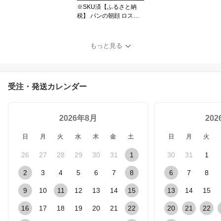
※SKU済【ふるさと納
税】 パンの朝顔 ロスパ
ン セット 選べる 回数 《
定期便 3ヵ月 》おまかせ
パンセット 詰め合わせ
もっと見る
冷凍 冷凍パン 惣菜パン
菓子パン 定期 3ヶ月 3回
食品ロス 訳アリ 小松市
石川県 027002【フォー
受注・発送カレンダー
サムワン】
2026年8月
20
日
月
火
水
木
金
土
日
月
火
26
27
28
29
30
31
1
30
31
1
2
3
4
5
6
7
8
6
7
8
9
10
11
12
13
14
15
13
14
15
16
17
18
19
20
21
22
20
21
22