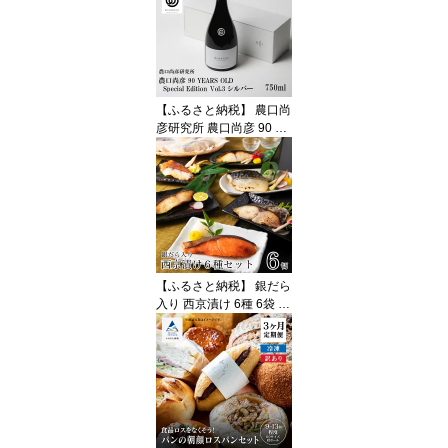
産くるみ無垢材 いす 椅
子 チェア 家具 工芸品 伝
統 お中元 お歳暮 ギフト
一人暮らし ひとり暮らし
新生活 小松市 石川県 ak
004m00【家具工房LEO
【ふるさと納税】 農口尚
N】
彦研究所 農口尚彦 90 YE
ARS OLD Special Editio
n Vol.3 750ml × 1本 山廃
吟醸酒 無濾過 生原酒 日
本酒 卒寿 雄町 贈答品 お
中元 お歳暮 ギフト 父の
日 プレゼント お花見 小
松市 こまつ 石川県 ap00
8n00
【ふるさと納税】 銀だら
入り 西京漬け 6種 6袋 セ
ット 銀鮭 さわら 銀ひら
す 赤魚 鯖 魚 詰め合わせ
焼き魚 冷凍 小分け お中
元 お歳暮 ギフト 父の日
プレゼント 小松市 石川
県 aj006n00【カネナカ
食品工業】