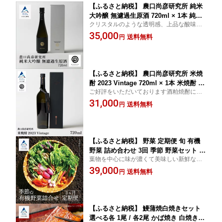
【ふるさと納税】 農口尚彦研究所 純米
大吟醸 無濾過生原酒 720ml × 1本 純米
クリスタルのような透明感、上品な酸味、
大吟醸 農口 日本酒 四合瓶 贈答品 お中
美しい余韻が特徴です。
35,000
元 お歳暮 ギフト 父の日 プレゼント 小
送料無料
円
松市 こまつ 石川県 ap024n00
【ふるさと納税】 農口尚彦研究所 米焼
酎 2023 Vintage 720ml × 1本 米焼酎 日
ご好評をいただいております酒粕焼酎に続
本酒 四合瓶 贈答品 お中元 お歳暮 ギフ
く本格焼酎第2弾「米焼酎」
31,000
ト 父の日 お花見 プレゼント 石川県 小
送料無料
円
松市 こまつ 北陸 ap002n00
【ふるさと納税】 野菜 定期便 旬 有機
野菜 詰め合わせ 3回 季節 野菜セット 季
葉物を中心に味が濃くて美味しい新鮮な有
節の野菜 野菜 サラダ セット おまかせ
機野菜を詰めてお届けします
39,000
定期 産地直送 国産野菜 新鮮野菜 健康
送料無料
円
志向 ヘルシー お中元 お歳暮 ギフト 石
川 小松 西田農園 030071
【ふるさと納税】 鰻蒲焼白焼きセット
選べる各 1尾 / 各2尾 かば焼き 白焼き