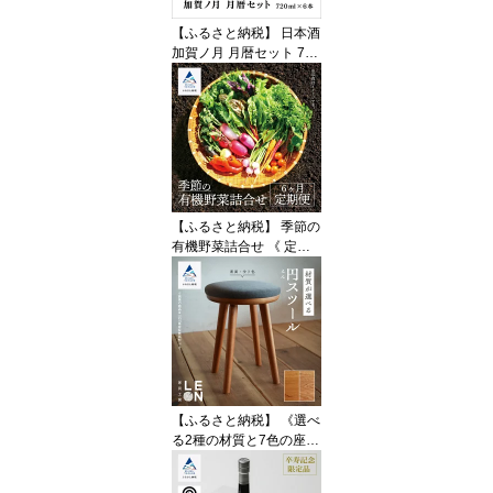
【ふるさと納税】 日本酒
加賀ノ月 月暦セット 720
ml 6本 セット 詰め合わ
せ 純米大吟醸 山廃純米
吟醸 純米吟醸 本醸造 純
米酒 甘口 辛口 淡麗 飲み
くらべ 飲み比べセット
お酒 酒 地酒 お歳暮 ギフ
ト 贈答品 父の日 冷酒 熱
燗 石川 小松 加越 bd012
【ふるさと納税】 季節の
n00
有機野菜詰合せ 《 定期
便 6ヵ月 》 有機野菜 野
菜 詰め合わせ セット お
まかせ 定期 6回 小松市
石川県 060011【西田農
園】
【ふるさと納税】 《選べ
る2種の材質と7色の座面
カラー》無垢材円スツー
ル 石川県産桜無垢材／国