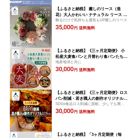
【ふるさと納税】 癒しのリース（造
花）大人かわいい ナチュラル リース イ
飾るだけで気持ちも運気もUP癒しのリース
ンテリア 玄関 大人カラー 壁掛け ハイ
35,000
センス 花 お花 お中元 お歳暮 ギフト プ
送料無料
円
レゼント 小松市 石川県 cn002m00【NA
VYBLUE】
【ふるさと納税】《三ヶ月定期便》 小
松産大麦食パンと月替わり食パンたちセ
地産地消と共に
ット 朝食 食べ比べ 詰め合わせ 石川県
30,000
小松市 030093【有限会社パンあづま
送料無料
円
屋】
【ふるさと納税】《三ヶ月定期便》ロス
パン削減・若き職人の創作オリジナルパ
SDGs食品ロス削減に貢献。少しでも廃棄を
ン 朝食 惣菜パン 菓子パン 食パン 詰め
無くしたい！そんな思いから箱いっぱいに
30,000
合わせ 食べ比べ 石川県 小松市 030094
送料無料
円
詰めます。
【有限会社パンあづま屋】
【ふるさと納税】「3ヶ月定期便（毎