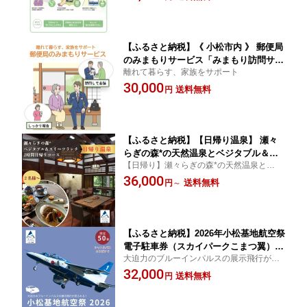
すすめ 小松市 石川県 cf005n00【日本郵
便株式会社】
【ふるさと納税】《 小松市内 》 郵便局
のみまもりサービス「みまもり訪問サー
離れて暮らす、家族をサポート
ビス」（3カ月間）小松市 みまもり サー
30,000
ビス 訪問 ランキング おすすめ 小松市
送料無料
円
石川県 cf001n00【日本郵便株式会社】
【ふるさと納税】【日帰り温泉】 瀬々
らぎの森*の天然温泉とベジタブル＆ス
【日帰り】瀬々らぎの森*の天然温泉とベジ
イーツランチの2時間日帰りコース（選
タブル料理をお楽しみ頂けるオーベルジュ
36,000
べる 人数 2名様/3名様/4名様/5名様） チ
送料無料
円
～
ケット おでかけ 旅行 古民家 カフェ 家
族 ギフト プレゼント 石川県 小松市 ai0
04m00 【メルシー・ボンヌジュルネ】
【ふるさと納税】2026年小松基地航空祭
電子駐車券（スカイパークこまつ翼）と
大迫力のブルーインパルスの展示飛行が見
【航空祭限定】小松カブッキー旅あるき
られる！駐車確約電子チケット付き！
32,000
（卵せんべい） 駐車場 シャトルバスの
送料無料
円
りばすぐ 石川県 小松市 bg008n00