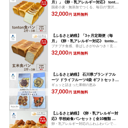
月）」《卵・乳アレルギー対応》 tonto
国産小麦・無添加でつくる、毎日の“贅沢”食
n食パン 2斤（2.2cmスライス）×3本 冷
パン
32,000
凍パン 卵不使用 乳不使用 冷凍 パン 小
送料無料
円
松市 石川県 032015【トントンパン】
【ふるさと納税】「3ヶ月定期便（毎
月」《卵・乳アレルギー対応》 tonton
プチプチ食感、香ばしさがやみつき！玄米
玄米食パン 2斤（2.2cmスライス）×3本
食パン
32,000
冷凍パン 卵不使用 乳不使用 冷凍 パン
送料無料
円
小松市 石川県 032016【トントンパン】
【ふるさと納税】 石川県ブランドフル
ーツ ドライフルーツ4袋 ギフトセット
ギュッと詰まった果樹の恵み
果物 プレゼント cm007n00【Kaju R
37,000
e:】
送料無料
円
【ふるさと納税】《卵・乳アレルギー対
応》学校給食パンセット ( 全10種類 ）
卵・乳アレルギー対応のふわふわパンでみ
「 3ヶ月 定期便 （毎月）」パン 冷凍パ