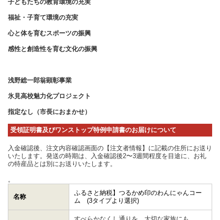
子どもたちの教育環境の充実
福祉・子育て環境の充実
心と体を育むスポーツの振興
感性と創造性を育む文化の振興
浅野総一郎翁顕彰事業
氷見高校魅力化プロジェクト
指定なし（市長におまかせ）
受領証明書及びワンストップ特例申請書のお届けについて
入金確認後、注文内容確認画面の【注文者情報】に記載の住所にお送り
いたします。発送の時期は、入金確認後2〜3週間程度を目途に、お礼
の特産品とは別にお送りいたします。
。
ふるさと納税】つるかめ印のわんにゃんコー
名称
ム (3タイプより選択)
すべらかなくし通りを、大切な家族にも。