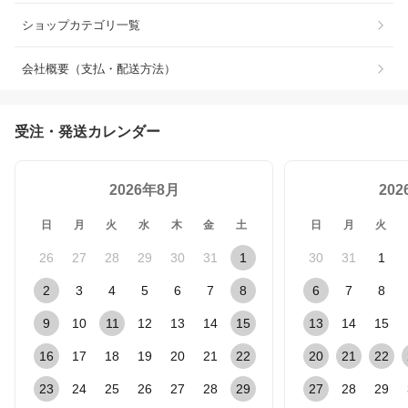
ショップカテゴリ一覧
会社概要（支払・配送方法）
受注・発送カレンダー
2026年8月
20
日
月
火
水
木
金
土
日
月
火
26
27
28
29
30
31
1
30
31
1
2
3
4
5
6
7
8
6
7
8
9
10
11
12
13
14
15
13
14
15
16
17
18
19
20
21
22
20
21
22
23
24
25
26
27
28
29
27
28
29