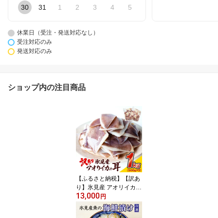
30
31
1
2
3
4
5
休業日（受注・発送対応なし）
受注対応のみ
発送対応のみ
ショップ内の注目商品
【ふるさと納税】【訳あ
り】氷見産 アオリイカ耳
13,000
（エンペラ）1kg｜イカ
円
の王様の希少部位を産地
直送〈冷凍〉