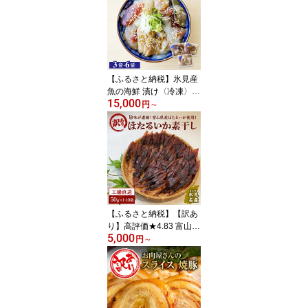
【ふるさと納税】氷見産
魚の海鮮 漬け〈冷凍〉 3
15,000
袋-6袋 | 漬け丼 海鮮丼 海
円
～
鮮漬け丼 魚介 簡単調理
時短 富山湾 小分け 富山
氷見 魚介 釣屋魚問屋直
営 ひみ岸壁市場
【ふるさと納税】【訳あ
り】高評価★4.83 富山県
5,000
産ほたるいか素干し 50g
円
～
×1-10袋 お酒に合う珍
味！大袋で工場直送！ |
ホタルイカ 訳アリ 素干
珍味 つまみ おつまみ 干
物 酒の肴 乾き物 富山 氷