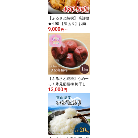
見 富山湾 魚介 簡単調理
そのまま 焼くだけ たっ
ぷり 大容量 業務用
【ふるさと納税】 高評価
★4.90 【訳あり】お肉屋
9,000
さんの焼豚（小or大）|
円
～
簡易包装 真空 小分け
【ふるさと納税】うめー
っ！氷見稲積梅 梅干し1k
13,000
g
円