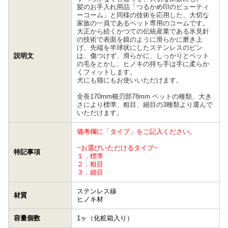
髪のお手入れ用品「つるかめ印のビューティ
ーコーム」と同様の技術を応用した、大切な
家族の一員であるペット専用のコームです。
大正から続くかつての伝統産業である氷見針
の技術で表面を鏡のように滑らかに磨き上
げ、先端を半球状にしたステンレスのピン
説明文
は、傷つけず、滑らかに、しっかりとペット
の毛をとかし、ヒノキの持ち手は手に柔らか
くフィットします。
犬にも猫にもお使いいただけます。
全長170mm櫛刃部78mm ペットの種類、大き
さにより標準、粗目、細目の3種類より選んで
いただけます。
備考欄に「タイプ」をご記入ください。
~お選びいただけるタイプ~
特記事項
１．標準
２．粗目
３．細目
ステンレス線
材質
ヒノキ材
容量個数
1ヶ（化粧箱入り）