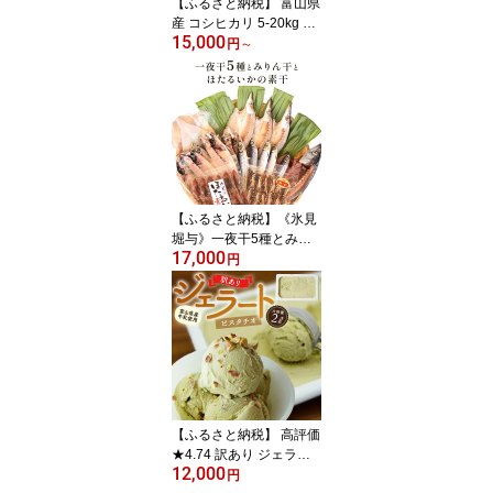
【ふるさと納税】 富山県
産 コシヒカリ 5-20kg 精
15,000
米
円
～
【ふるさと納税】《氷見
堀与》一夜干5種とみり
17,000
ん干とほたるいかの素干
円
【ふるさと納税】 高評価
★4.74 訳あり ジェラー
12,000
ト 2L ピスタチオ | 業務
円