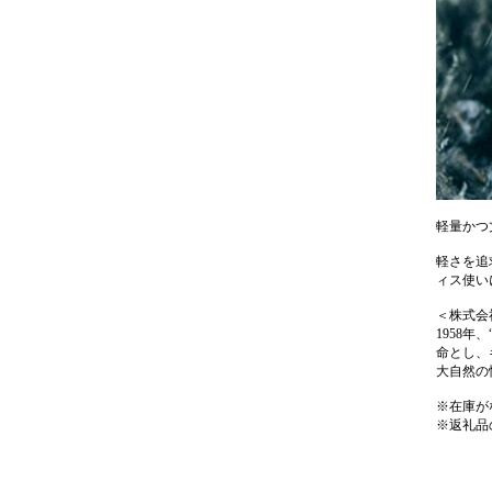
軽量かつ
軽さを追
ィス使い
＜株式会
1958
命とし、
大自然の
※在庫が
※返礼品