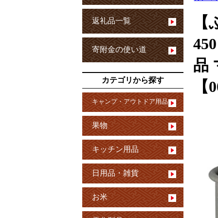
【
返礼品一覧
45
寄附金の使い道
品
カテゴリから探す
【0
キャンプ・アウトドア用品
果物
キッチン用品
日用品・雑貨
お米