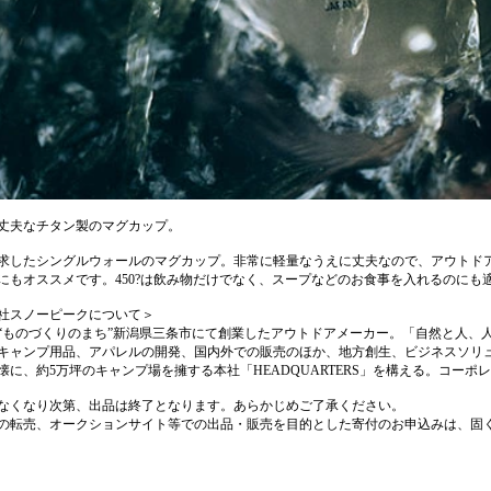
丈夫なチタン製のマグカップ。
求したシングルウォールのマグカップ。非常に軽量なうえに丈夫なので、アウトド
にもオススメです。450?は飲み物だけでなく、スープなどのお食事を入れるのにも
社スノーピークについて＞
年、“ものづくりのまち”新潟県三条市にて創業したアウトドアメーカー。「自然と人
キャンプ用品、アパレルの開発、国内外での販売のほか、地方創生、ビジネスソリ
懐に、約5万坪のキャンプ場を擁する本社「HEADQUARTERS」を構える。コー
なくなり次第、出品は終了となります。あらかじめご了承ください。
の転売、オークションサイト等での出品・販売を目的とした寄付のお申込みは、固