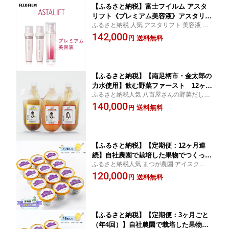
【ふるさと納税】富士フイルム アスタ
リフト《プレミアム美容液》アスタリフ
ふるさと納税 人気 アスタリフト 美容液 シ
ト イン・フォーカス セルアクティブセ
ワ ハリ コスメ 化粧品 エイジング スキンケ
142,000
ラム 30ml（本品×1 レフィル×2） 【 化
送料無料
円
ア 美肌 敏感肌 乾燥肌 混合肌 ギフト 神奈川
粧品 コスメ 富士フイルム 神奈川県 南
県 南足柄市
足柄市 】
【ふるさと納税】【南足柄市・金太郎の
力水使用】飲む野菜ファースト 12ヶ月
ふるさと納税人気 八百屋さんの野菜だし 飲
定期便【出汁 スープ ギフト プレゼント
む野菜ファースト 飲料 神奈川県 南足柄市
140,000
贈り物 お返し おいしい まとめ買い 8種
送料無料
円
日々の健康維持や野菜不足の解消におすす
野菜 食品ロス削減 飲む野菜 野菜だし
めの一品です。
ギフト プレゼント 神奈川県 南足柄市
】
【ふるさと納税】【定期便：12ヶ月連
続】自社農園で栽培した果物でつくった
ふるさと納税人気 まつが農園 アイスクリー
旬なアイスを毎月お届け（味はお任せ：
ムギフト アイスクリーム 神奈川県 南足柄
120,000
12個×12ヶ月：144個） 果物 フルーツ
送料無料
円
市 まつが農園で栽培した果物や足柄平野の
旬 食品添加物 不使用 カップアイス シ
農産物を中心に素材にこだわってアイスク
ャーベット ギフト プレゼント 詰め合わ
リームに
せ
【ふるさと納税】【定期便：3ヶ月ごと
（年4回）】自社農園で栽培した果物で