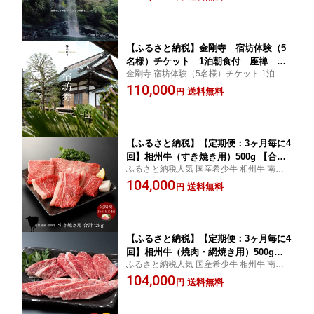
神奈川県 南足柄市 日帰り、貸切のアウトド
ション 自然体験 夕日の滝 テントサウナ
アサウナ。
夕日の滝バンガロー 神奈川県 南足柄市
】
【ふるさと納税】金剛寺 宿坊体験（5
名様）チケット 1泊朝食付 座禅 写
金剛寺 宿坊体験（5名様）チケット 1泊朝食
経 朝のお勤め 食事作法など禅のプチ
付 座禅 写経 朝のお勤め 食事作法など禅の
110,000
修行体験【禅寺 1泊できる プチ修行
送料無料
円
プチ修行体験 神奈川県 南足柄市
体験です 宿坊 体験 1泊 朝食付 神
奈川県 南足柄市 】
【ふるさと納税】【定期便：3ヶ月毎に4
回】相州牛（すき焼き用）500g 【合計2
ふるさと納税人気 国産希少牛 相州牛 南足
kg】【 牛肉 お肉 ブランド牛 神奈川県
柄ブランド 神奈川県 南足柄市 農林水産大
104,000
南足柄市 】
送料無料
円
臣賞受賞歴
【ふるさと納税】【定期便：3ヶ月毎に4
回】相州牛（焼肉・網焼き用）500g
ふるさと納税人気 国産希少牛 相州牛 南足
【合計2kg】【 牛肉 お肉 ブランド牛 神
柄ブランド 神奈川県 南足柄市 農林水産大
104,000
奈川県 南足柄市 】
送料無料
円
臣賞受賞歴