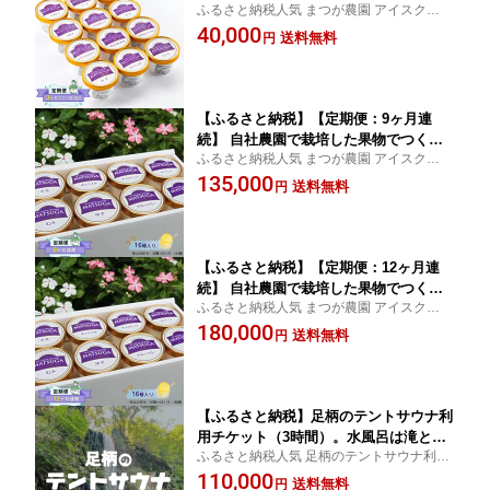
ふるさと納税人気 まつが農園 アイスクリー
つくった旬なアイスを毎月お届け（味は
ムギフト アイスクリーム 神奈川県 南足柄
40,000
お任せ：12個×4回：48個） 果物 フルー
送料無料
円
市 まつが農園で栽培した果物や足柄平野の
ツ 旬 食品添加物 不使用 カップアイス
農産物を中心に素材にこだわってアイスク
シャーベット ギフト プレゼント 詰め合
リームに
わせ
【ふるさと納税】【定期便：9ヶ月連
続】 自社農園で栽培した果物でつくっ
ふるさと納税人気 まつが農園 アイスクリー
た旬なアイスを毎月お届け（味はお任
ムギフト アイスクリーム 神奈川県 南足柄
135,000
せ：16個×9ヶ月：144個） 果物 フルー
送料無料
円
市 まつが農園で栽培した果物や足柄平野の
ツ 旬 食品添加物 不使用 カップギフト
農産物を中心に素材にこだわってアイスク
プレゼント 贈り物 おいしい お祝い 誕
リーム
生日
【ふるさと納税】【定期便：12ヶ月連
続】 自社農園で栽培した果物でつくっ
ふるさと納税人気 まつが農園 アイスクリー
た旬なアイスを毎月お届け（味はお任
ムギフト アイスクリーム 神奈川県 南足柄
180,000
せ：16個×12ヶ月：192個） 果物 フルー
送料無料
円
市 まつが農園で栽培した果物や足柄平野の
ツ 旬 食品添加物 不使用 カップギフト
農産物を中心に素材にこだわってアイスク
プレゼント 贈り物 おいしい お祝い 誕
リーム
生日
【ふるさと納税】足柄のテントサウナ利
用チケット（3時間）。水風呂は滝と
ふるさと納税人気 足柄のテントサウナ利用
川！手ぶらでレンタル。5名様まで参加
チケット 水風呂は滝と川 手ぶらでレンタル
110,000
可能【サウナ アウトドア 研修 レクレー
送料無料
円