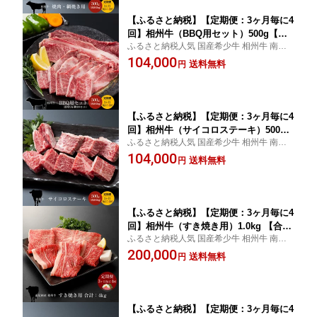
【ふるさと納税】【定期便：3ヶ月毎に4
回】相州牛（BBQ用セット）500g【合
ふるさと納税人気 国産希少牛 相州牛 南足
計2kg】【 牛肉 お肉 ブランド牛 神奈川
柄ブランド 神奈川県 南足柄市 農林水産大
104,000
県 南足柄市 】
送料無料
円
臣賞受賞歴
【ふるさと納税】【定期便：3ヶ月毎に4
回】相州牛（サイコロステーキ）500g
ふるさと納税人気 国産希少牛 相州牛 南足
【合計2kg】【 牛肉 お肉 ブランド牛 神
柄ブランド 神奈川県 南足柄市 農林水産大
104,000
奈川県 南足柄市 】
送料無料
円
臣賞受賞歴
【ふるさと納税】【定期便：3ヶ月毎に4
回】相州牛（すき焼き用）1.0kg 【合計
ふるさと納税人気 国産希少牛 相州牛 南足
4kg】【 牛肉 お肉 ブランド牛 神奈川県
柄ブランド 神奈川県 南足柄市 農林水産大
200,000
南足柄市 】
送料無料
円
臣賞受賞歴
【ふるさと納税】【定期便：3ヶ月毎に4