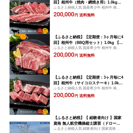
回】相州牛（焼肉・網焼き用）1.0kg
ふるさと納税人気 国産希少牛 相州牛 南足
【合計4kg】【 牛肉 お肉 ブランド牛 神
柄ブランド 神奈川県 南足柄市 農林水産大
200,000
奈川県 南足柄市 】
送料無料
円
臣賞受賞歴
【ふるさと納税】【定期便：3ヶ月毎に4
回】相州牛（BBQ用セット）1.0kg 【合
ふるさと納税人気 国産希少牛 相州牛 南足
計4kg】【 牛肉 お肉 ブランド牛 神奈川
柄ブランド 神奈川県 南足柄市 農林水産大
200,000
県 南足柄市 】
送料無料
円
臣賞受賞歴
【ふるさと納税】【定期便：3ヶ月毎に4
回】相州牛（サイコロステーキ）1.0kg
ふるさと納税人気 国産希少牛 相州牛 南足
【合計4kg】【 牛肉 お肉 ブランド牛 神
柄ブランド 神奈川県 南足柄市 農林水産大
200,000
奈川県 南足柄市 】
送料無料
円
臣賞受賞歴
【ふるさと納税】【 経験者向け 】国家
資格 無人航空機操縦士講習（ドロー
ふるさと納税人気 経験者向け 国家資格 無
ン・マルチコプター）：二等無人航空機