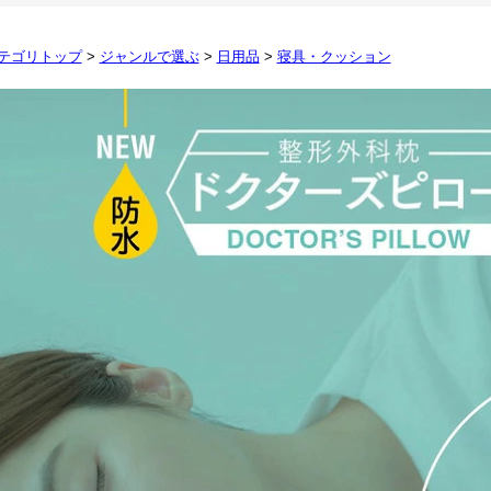
テゴリトップ
>
ジャンルで選ぶ
>
日用品
>
寝具・クッション