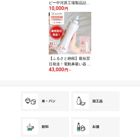
ピー中河原工場製品詰め
10,000
合わせ 【調味料・ドレ
円
ッシング・加工食品・セ
ット・ソース】
【ふるさと納税】最短翌
日発送！電動鼻吸い器 S
43,000
UUPY 【 ベビー用品 ハ
円
～
ンディ パワフル 静音 持
ち運べる 携帯サイズ 高
い吸引力 負担少ない 日
本製 お手入れ簡単 煮沸
可 薬液消毒可 電池式 コ
ンセント式 呼吸 鼻づま
り 風邪 鼻水 鼻かぜ 】