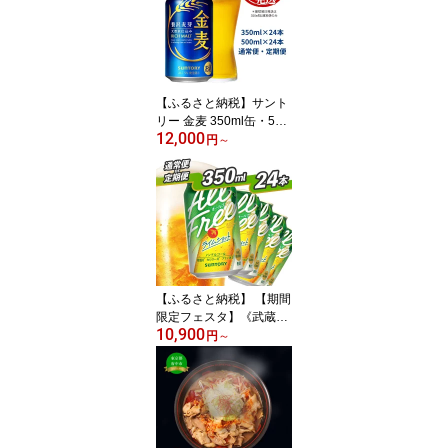
べるギフト 贈り物 お歳
暮 お正月 お中元 父の日
バーベキュー 送料無料＜
沖縄/離島配送不可＞
【ふるさと納税】サント
リー 金麦 350ml缶・500
12,000
ml缶 24本《容量・配送
円
～
回数が選べます！》★35
0ml缶通常便（1回）のみ
最短翌日発送★【1回の
み・定期便2〜12ヶ月】
※沖縄・離島配送不可
【ビール 発泡酒 第3のビ
ール お酒 プレゼント 贈
り物 お盆 帰省 土産 バー
【ふるさと納税】 【期間
ベキュー】
限定フェスタ】《武蔵野
10,900
ビール工場限定》 ノンア
円
～
ルコールビール サントリ
ー オールフリー ライム
ショット 24本 350ml 単
品 定期便 選べる ノンア
ル 糖質ゼロ プリン体ゼ
ロ お歳暮 お中元 バーベ