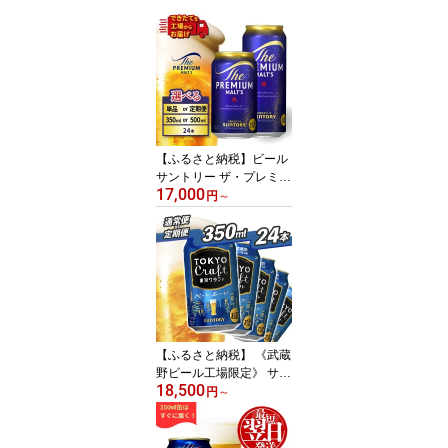
【ふるさと納税】ビール
サントリー ザ・プレミア
17,000
ムモルツ 定期便 24本 35
円
～
0ml 500ml 回数 本数 容
量 プレモル ギフト プレ
ゼント 贈り物 贈答 お歳
暮 お正月 バーベキュー
東京都 府中市 ＜沖縄・
離島配送不可＞
【ふるさと納税】 《武蔵
野ビール工場限定》 サン
18,500
トリー 東京クラフト ペ
円
～
ールエール 350ml 24本
《定期便あり》 単品 定
期便 クラフトビール 選