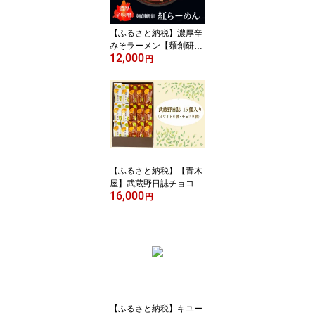
キュー 贈り物 送料無料
＜沖縄/離島配送不可＞
【ふるさと納税】濃厚辛
みそラーメン【麺創研紅
12,000
＠府中/国分寺】紅らーめ
円
ん/紅用特製ラー油付き(3
人前)控え目な激辛 【
ラーメン 麺類 味噌ラー
メン 辛みそラーメン 冷
凍麺 お取り寄せグルメ
ご当地ラーメン ラーメン
セット お店の味 】
【ふるさと納税】【青木
屋】武蔵野日誌チョコ・
16,000
ホワイト15個入 【お菓
円
子・バウムクーヘン・ス
イーツ・チョコレート・
チョコ・ホワイト】
【ふるさと納税】キユー