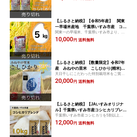
【ふるさと納税】【令和5年産】 関東
一早場米産地 千葉県いすみ市産 コシ
関東一の早場米、千葉県いすみ市より、つ
ヒカリ精米5kg【1445864】
やつやのコシヒカリをお届けします
10,000
送料無料
円
【ふるさと納税】【数量限定】令和7年
産 みねやの里米 こしひかり(精米) 5
天日干しにこだわった特別栽培米をご賞味
Kg【1459711】
ください。
20,000
送料無料
円
【ふるさと納税】【JAいすみオリジナ
ル】千葉県いすみ市産コシヒカリブレン
千葉県いすみ市産コシヒカリを5割以上ブレ
ド 精米10kg(5kg×2袋)【1509567】
ンドした複数原料米です。お腹も心も満足
12,000
送料無料
円
の10kg!!