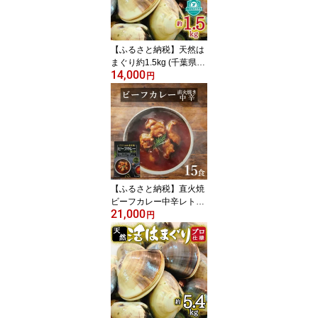
98385】
【ふるさと納税】天然は
まぐり約1.5kg (千葉県
14,000
産)_ 蛤 ハマグリ 魚貝 魚
円
介 海鮮 貝 出汁 だし プロ
仕様 人気 送料無料 【配
送不可地域：離島・沖縄
県】【1306034】
【ふるさと納税】直火焼
ビーフカレー中辛レトル
21,000
ト15食【1394560】
円