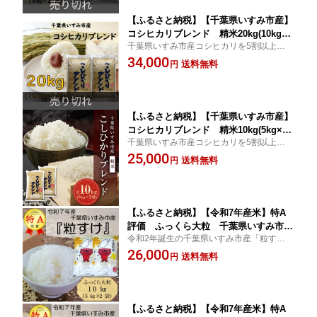
【ふるさと納税】【千葉県いすみ市産】
コシヒカリブレンド 精米20kg(10kg×2
千葉県いすみ市産コシヒカリを5割以上ブレ
袋)【1546625】
ンドした複数原料米です。お腹も心も満足
34,000
送料無料
円
の20kg!!
【ふるさと納税】【千葉県いすみ市産】
コシヒカリブレンド 精米10kg(5kg×2
千葉県いすみ市産コシヒカリを5割以上ブレ
袋)【1546626】
ンドした複数原料米です。お腹も心も満足
25,000
送料無料
円
の10kg!!
【ふるさと納税】【令和7年産米】特A
評価 ふっくら大粒 千葉県いすみ市産
令和2年誕生の千葉県いすみ市産「粒すけ」
粒すけ 精米10kg(5kg×2袋)【154662
をお届け! 食味ランキングで初特A評価
26,000
7】
送料無料
円
【ふるさと納税】【令和7年産米】特A