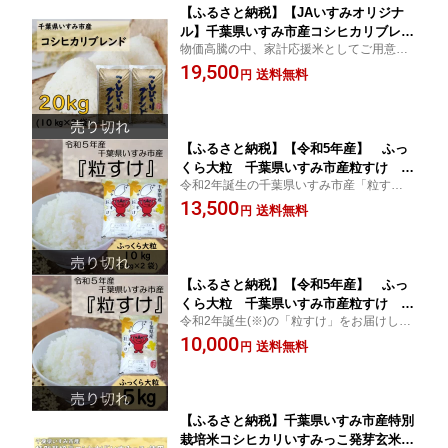
【ふるさと納税】【JAいすみオリジナ
ル】千葉県いすみ市産コシヒカリブレン
物価高騰の中、家計応援米としてご用意し
ド 精米20kg(10kg×2袋)【1393920】
ました。お腹も心も満足の20kg!!
19,500
送料無料
円
【ふるさと納税】【令和5年産】 ふっ
くら大粒 千葉県いすみ市産粒すけ 精
令和2年誕生の千葉県いすみ市産「粒すけ」
米10kg(5kg×2袋)【1396974】
をお届け!和食、洋食、中華など、いろいろ
13,500
送料無料
円
な料理に合います♪
【ふるさと納税】【令和5年産】 ふっ
くら大粒 千葉県いすみ市産粒すけ 精
令和2年誕生(※)の「粒すけ」をお届けしま
米5kg【1438762】
す!和食、洋食、中華など、いろいろな料理
10,000
送料無料
円
に合います♪
【ふるさと納税】千葉県いすみ市産特別
栽培米コシヒカリいすみっこ発芽玄米パ