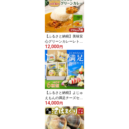
【ふるさと納税】美味安
心グリーンカレーレトル
12,000
ト 7箱【1555428】
円
【ふるさと納税】よじゅ
えもんの満足チーズセッ
14,000
ト _ チーズ カチョカバロ
円
チーズ ストリングチーズ
モッツァレラチーズ カッ
テージチーズ 人気 お取
り寄せ 詰め合わせ 【配
送不可地域：離島】【13