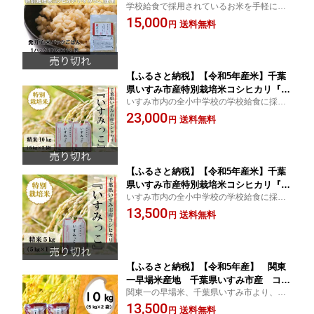
学校給食で採用されているお米を手軽に食
ックごはん170g×10パック 【144585
べれる発芽玄米パックごはんにしました
15,000
8】
送料無料
円
【ふるさと納税】【令和5年産米】千葉
県いすみ市産特別栽培米コシヒカリ『い
いすみ市内の全小中学校の学校給食に採用
すみっこ』精米10kg(5kg×2袋)【144585
されている特別栽培米コシヒカリです。
23,000
9】
送料無料
円
【ふるさと納税】【令和5年産米】千葉
県いすみ市産特別栽培米コシヒカリ『い
いすみ市内の全小中学校の学校給食に採用
すみっこ』精米5kg(5kg×1袋)【144586
されている特別栽培米コシヒカリです。
13,500
0】
送料無料
円
【ふるさと納税】【令和5年産】 関東
一早場米産地 千葉県いすみ市産 コシ
関東一の早場米、千葉県いすみ市より、つ
ヒカリ精米10kg(5kg×2袋)【1445863】
やつやのコシヒカリをお届けします
13,500
送料無料
円