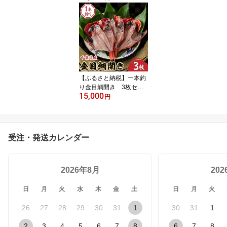
【1391525】
【ふるさと納税】一本釣
り金目鯛開き 3枚セッ
15,000
ト【配送不可地域：離
円
島】【1272577】
受注・発送カレンダー
2026年8月
20
日
月
火
水
木
金
土
日
月
火
26
27
28
29
30
31
1
30
31
1
2
3
4
5
6
7
8
6
7
8