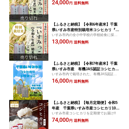
されている特別栽培米コシヒカリです。
24,000
1】
送料無料
円
【ふるさと納税】【令和6年産米】千葉
県いすみ市産特別栽培米コシヒカリ『い
いすみ市内の全小中学校の学校給食に採用
すみっこ』精米5kg(5kg×1袋)【154663
されている特別栽培米コシヒカリです。
13,000
2】
送料無料
円
【ふるさと納税】【令和7年産米】千葉
県いすみ市産 有機JAS認証コシヒカリ
いすみ市内で栽培された、有機JAS認証の
『いすみっこ』 精米4Kg(2Kg×2袋)【1
コシヒカリです
16,000
720079】
送料無料
円
【ふるさと納税】【毎月定期便】令和5
年産 千葉県いすみ市産コシヒカリ10k
いすみ市産コシヒカリを定期便でお届け!!
g(5kg×2袋)全6回【4004745】
74,000
送料無料
円