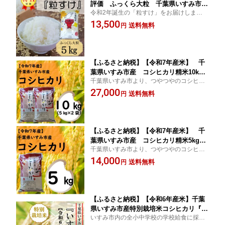
評価 ふっくら大粒 千葉県いすみ市産
令和2年誕生の「粒すけ」をお届けします!
粒すけ 精米5kg【1546628】
食味ランキングで初特A評価
13,500
送料無料
円
【ふるさと納税】【令和7年産米】 千
葉県いすみ市産 コシヒカリ精米10kg(5
千葉県いすみ市より、つやつやのコシヒカ
kg×2袋)【1546629】
リをお届けします
27,000
送料無料
円
【ふるさと納税】【令和7年産米】 千
葉県いすみ市産 コシヒカリ精米5kg
千葉県いすみ市より、つやつやのコシヒカ
【1546630】
リをお届けします
14,000
送料無料
円
【ふるさと納税】【令和6年産米】千葉
県いすみ市産特別栽培米コシヒカリ『い
いすみ市内の全小中学校の学校給食に採用
すみっこ』精米10kg(5kg×2袋)【154663