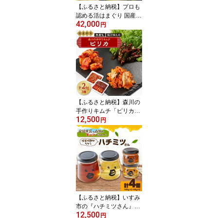
【ふるさと納税】プロも
認める活はまぐり 国産
42,000
天然 約5.4kg 千葉県 九十
円
九里産_ 蛤 ハマグリ 魚貝
魚介 海鮮 貝 出汁 だし プ
ロ仕様 人気 送料無料
【配送不可地域：離島・
沖縄県】【1226356】
【ふるさと納税】森川の
手作りキムチ「ピリカ」
12,500
3種【配送不可地域：離
円
島】【1398088】
【ふるさと納税】いすみ
市の『ハチミツさん』16
12,500
0g×2個、40gx2個セット
円