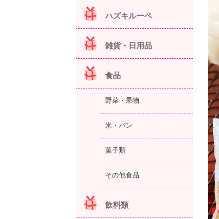
ハズキルーペ
雑貨・日用品
食品
野菜・果物
米・パン
菓子類
その他食品
飲料類