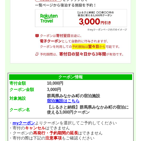
クーポン情報
寄付金額
10,000円
クーポン金額
3,000円
群馬県みなかみ町の宿泊施設
対象施設
宿泊施設はこちら
【ふるさと納税】群馬県みなかみ町の宿泊に
クーポン名
使える3,000円クーポン
・
myクーポン
よりクーポンを選択してご予約してください
・寄付の
キャンセル
はできません
・クーポンの
再発行・予約期間の延長
はできません
・寄付の際は下記の
注意事項
もご確認ください