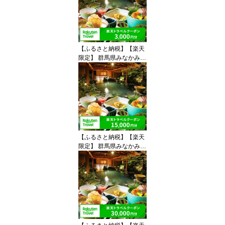
みなかみ町 ふるさと納税
感謝券 MINAKAMI HEAR
T TICKET ミナカミハー
トチケット 30,000円分
【ふるさと納税】【楽天
限定】 群馬県みなかみ町
対象宿泊施設で使える 楽
天トラベルクーポン 寄付
金額 10,000円（ クーポ
ン 3,000円分 ）
【ふるさと納税】【楽天
限定】 群馬県みなかみ町
対象宿泊施設で使える 楽
天トラベルクーポン 寄付
金額 50,000円 （ クーポ
ン 15,000円分 ）