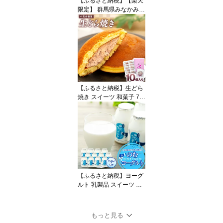
【ふるさと納税】【楽天
限定】 群馬県みなかみ町
対象宿泊施設で使える 楽
天トラベルクーポン 寄付
金額 100,000円（ クーポ
ン 30,000円分 ）
【ふるさと納税】生どら
焼き スイーツ 和菓子 70
00円 菓子 生ドラ お土産
どらやき あんこ手みやげ
小荒井製菓 生どら焼き 1
0個入り
【ふるさと納税】ヨーグ
ルト 乳製品 スイーツ お
やつ 7000円 のむヨーグ
ルト 150ml お土産 健康
善玉菌 整腸 カルシウム
もっと見る
タンパク質 美容 美肌 疲