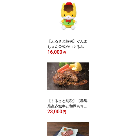
【ふるさと納税】ぐんま
ちゃん公式ぬいぐるみ
16,000
（ぐんまちゃん）
円
【ふるさと納税】【群馬
県産赤城牛と和豚もちぶ
23,000
たの粗挽き焼き上げハン
円
バーグ130g×10個・ソー
ス20ml×10個】