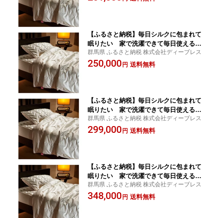
【ふるさと納税】毎日シルクに包まれて
眠りたい 家で洗濯できて毎日使えるシ
群馬県 ふるさと納税 株式会社ディーブレス
ルク寝具(セミダブルサイズ） | 寝具 日
250,000
用品 人気 おすすめ 送料
送料無料
円
【ふるさと納税】毎日シルクに包まれて
眠りたい 家で洗濯できて毎日使えるシ
群馬県 ふるさと納税 株式会社ディーブレス
ルク寝具(ダブルサイズ） | 寝具 日用品
299,000
人気 おすすめ 送料
送料無料
円
【ふるさと納税】毎日シルクに包まれて
眠りたい 家で洗濯できて毎日使えるシ
群馬県 ふるさと納税 株式会社ディーブレス
ルク寝具(クィーンサイズ） | 寝具 日用
348,000
品 人気 おすすめ 送料
送料無料
円