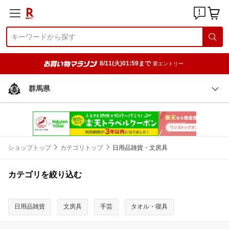
8/11(火)01:59まで
要エントリー
群馬県
ショップトップ
カテゴリトップ
日用品雑貨・文房具
カテゴリを絞り込む
日用品雑貨
文房具
手芸
タオル・寝具