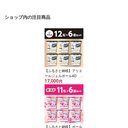
ショップ内の注目商品
【ふるさと納税】アリエ
ールジェルボール4D 微
17,000
香 本体 12個入り×6セ
円
ット
【ふるさと納税】ボール