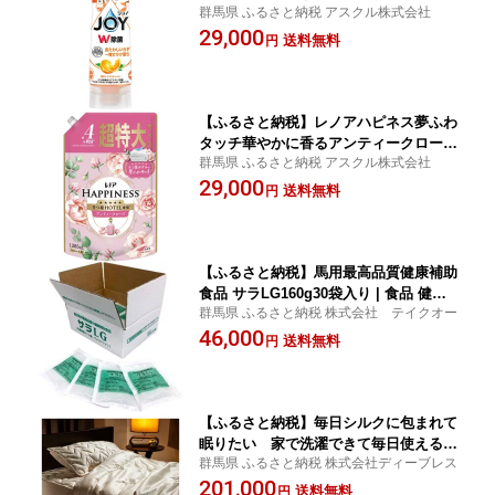
群馬県 ふるさと納税 アスクル株式会社
の香り 本体 290mL | 洗濯 洗剤 クリー
29,000
ナー 日用品 人気 おすすめ 送料無料
送料無料
円
【ふるさと納税】レノアハピネス夢ふわ
タッチ華やかに香るアンティークローズ
群馬県 ふるさと納税 アスクル株式会社
詰替用超特大サイズ 1,285mL×6個セッ
29,000
ト | 洗濯 洗剤 クリーナー 日用品 人気
送料無料
円
おすすめ 送料無料
【ふるさと納税】馬用最高品質健康補助
食品 サラLG160g30袋入り | 食品 健康
群馬県 ふるさと納税 株式会社 テイクオー
食品 加工食品 人気 おすすめ 送料無料
46,000
送料無料
円
【ふるさと納税】毎日シルクに包まれて
眠りたい 家で洗濯できて毎日使えるシ
群馬県 ふるさと納税 株式会社ディーブレス
ルク寝具(シングルサイズ） | 寝具 日用
201,000
品 人気 おすすめ 送料
送料無料
円