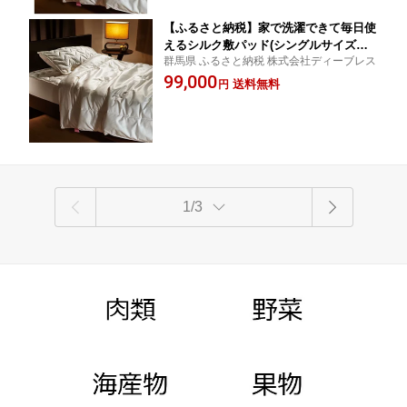
【ふるさと納税】家で洗濯できて毎日使
えるシルク敷パッド(シングルサイズ） |
群馬県 ふるさと納税 株式会社ディーブレス
寝具 日用品 人気 おすすめ 送料無料
99,000
送料無料
円
1/3