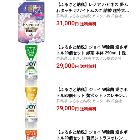
【ふるさと納税】レノア ハピネス 夢ふ
わタッチ ホワイトムスク 詰替 超特大 1
群馬県 ふるさと納税 アスクル株式会社
285ml 6個セット | 洗濯 洗剤 クリーナ
31,000
ー 日用品 人気 おすすめ 送料無料
送料無料
円
【ふるさと納税】ジョイ W除菌 逆さボ
トル20個セット 緑茶 本体 290mL | 洗濯
群馬県 ふるさと納税 アスクル株式会社
洗剤 クリーナー 日用品 人気 おすすめ
29,000
送料無料
送料無料
円
【ふるさと納税】ジョイ W除菌 逆さボ
トル20個セット 贅沢シトラスレモンの
群馬県 ふるさと納税 アスクル株式会社
香り 本体 290mL | 洗濯 洗剤 クリーナ
29,000
ー 日用品 人気 おすすめ 送料無料
送料無料
円
【ふるさと納税】ジョイ W除菌 逆さボ
トル20個セット 贅沢シトラスオレンジ