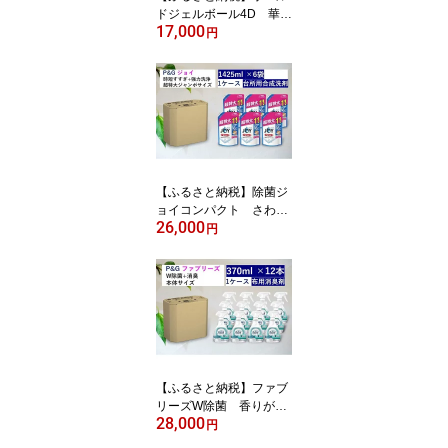
ドジェルボール4D 華や
17,000
かプレミアムブロッサム
円
の香り 本体 11個入り
×6セット
【ふるさと納税】除菌ジ
ョイコンパクト さわや
26,000
か微香 詰替ジャンボサ
円
イズ 1,425ml×6個セッ
ト
【ふるさと納税】ファブ
リーズW除菌 香りが残
28,000
らない 本体370ml×12
円
本セット