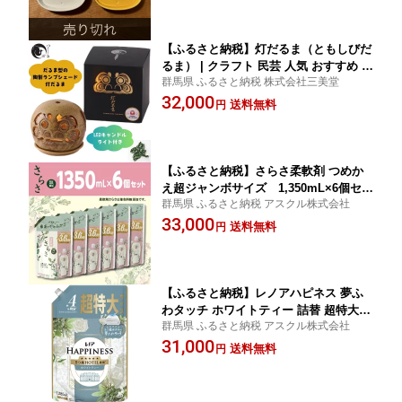
【ふるさと納税】灯だるま（ともしびだ
るま） | クラフト 民芸 人気 おすすめ 送
群馬県 ふるさと納税 株式会社三美堂
料無料
32,000
送料無料
円
【ふるさと納税】さらさ柔軟剤 つめか
え超ジャンボサイズ 1,350mL×6個セッ
群馬県 ふるさと納税 アスクル株式会社
ト | 洗濯 洗剤 クリーナー 日用品 人気
33,000
おすすめ 送料無料
送料無料
円
【ふるさと納税】レノアハピネス 夢ふ
わタッチ ホワイトティー 詰替 超特大 1
群馬県 ふるさと納税 アスクル株式会社
285ml 6個セット | 洗濯 洗剤 クリーナ
31,000
ー 日用品 人気 おすすめ 送料無料
送料無料
円