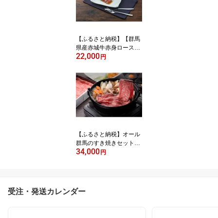
【ふるさと納税】【群馬
県産赤城牛赤身ロースト
22,000
ビーフ200g×2個セッ
円
ト・たれ20ml×4個付】
【ふるさと納税】オール
群馬のすき焼きセット
34,000
（牛肉600g）
円
受注・発送カレンダー