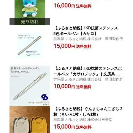
16,000
送料無料
円
【ふるさと納税】IKD抗菌ステンレス
2色ボールペン【カサロ】
群馬県 ふるさと納税 株式会社 島田製作所
15,000
送料無料
円
【ふるさと納税】IKD抗菌ステンレスボ
ールペン「カサロノック」 | 文房具 ペ
群馬県 ふるさと納税 株式会社 島田製作所
ン 日用品 人気 おすすめ 送料無料
10,000
送料無料
円
【ふるさと納税】ぐんまちゃんこざら 2
枚（きいろ1枚・しろ1枚）
群馬県 ふるさと納税 株式会社三美堂
15,000
送料無料
円