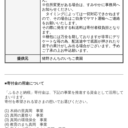
ん。
※住所変更がある場合は、すみやかに事務局へ
お知らせください。
タイミングによっては一切対応できかねます
ので、その場合はご自身でヤマト運輸へご連絡
をお願いいたします。
その際に発生する転送料は寄付者様負担となり
ます。
※梱包には万全を期しておりますが非常にデリ
ケートな苺の為、配送途中で底面が押されたり
若干の果汁がしみ出る場合がございます。予め
ご了承の上お申込願います。
提供元
猪野さんちのいちご農園
■寄付金の用途について
「ふるさと納税」寄付金は、下記の事業を推進する資金として活用して
まいります。
寄付を希望される皆さまの想いでお選びください。
(1) 木綿の里真岡 事業
(2) 真岡の夏祭り 事業
(3) 真岡の環境保全 事業
(4) 教育のまち真岡 事業