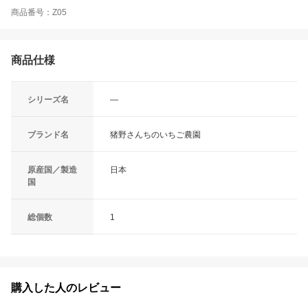
商品番号：Z05
商品仕様
シリーズ名
―
ブランド名
猪野さんちのいちご農園
原産国／製造
日本
国
総個数
1
購入した人のレビュー