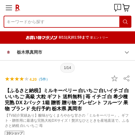
8/11(火)01:59まで
要エントリー
栃木県真岡市
1/14
（
5
件）
4.20
【ふるさと納税】ミルキーベリー 白いちご 白いイチゴ 白
いいちご 高級 大粒 ギフト 送料無料 | 苺 イチゴ 白 希少種
完熟 DX 2パック 1箱 贈答 贈り物 プレゼント フルーツ 果
物 ブランド 先行予約 栃木県 真岡市
【TV紹介実績あり】酸味がなくまろやかな甘さの「ミルキーベリー」。ギフ
ト・贈答用に最適な完熟大粒DXサイズ！贅沢なひとときを産地直送で。ふる
さと納税 白いいちご 苺