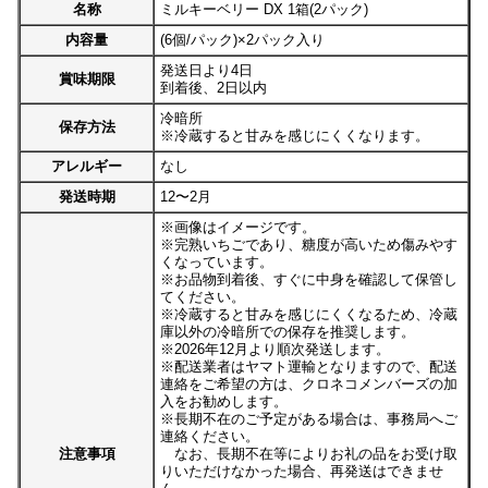
名称
ミルキーベリー DX 1箱(2パック)
内容量
(6個/パック)×2パック入り
発送日より4日
賞味期限
到着後、2日以内
冷暗所
保存方法
※冷蔵すると甘みを感じにくくなります。
アレルギー
なし
発送時期
12〜2月
※画像はイメージです。
※完熟いちごであり、糖度が高いため傷みやす
くなっています。
※お品物到着後、すぐに中身を確認して保管し
てください。
※冷蔵すると甘みを感じにくくなるため、冷蔵
庫以外の冷暗所での保存を推奨します。
※2026年12月より順次発送します。
※配送業者はヤマト運輸となりますので、配送
連絡をご希望の方は、クロネコメンバーズの加
入をお勧めします。
※長期不在のご予定がある場合は、事務局へご
連絡ください。
注意事項
なお、長期不在等によりお礼の品をお受け取
りいただけなかった場合、再発送はできませ