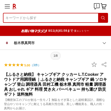
8/11(火)01:59まで
要エントリー
栃木県真岡市
1/8
（
3
件）
5.00
【ふるさと納税】 キャンプギア クッカー L.T.Cooker ア
ウトドア用調理鍋 ｜ふるさと納税 キャンプギア 鍋 ソロキ
ャンプ 登山 調理器具 田村工機 栃木県 真岡市 軽量 調理器
具 おしゃれ ギア 料理 焚き火 バーベキュー 持ち運び 防災
ギフト 送料無料
【機密加工のプロが創る一生モノ】無駄をぞぎ落とした超軽量設計。過酷な
登山やソロキャンプに耐えうる高耐久性仕様。美しい機能美を、職人の街・
真岡からお届け。