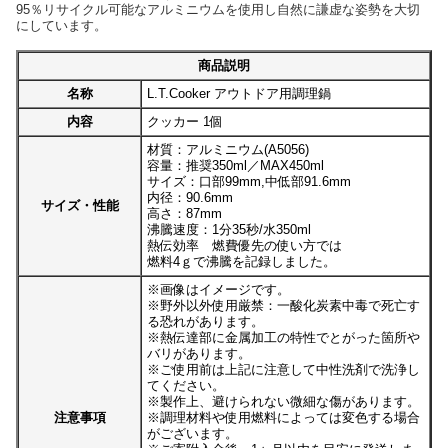
95％リサイクル可能なアルミニウムを使用し自然に謙虚な姿勢を大切
にしています。
商品説明
名称
L.T.Cooker アウトドア用調理鍋
内容
クッカー 1個
材質：アルミニウム(A5056)
容量：推奨350ml／MAX450ml
サイズ：口部99mm,中低部91.6mm
内径：90.6mm
サイズ・性能
高さ：87mm
沸騰速度：1分35秒/水350ml
熱伝効率 燃費優先の使い方では
燃料4ｇで沸騰を記録しました。
※画像はイメージです。
※野外以外使用厳禁：一酸化炭素中毒で死亡す
る恐れがあります。
※熱伝達部に金属加工の特性でとがった箇所や
バリがあります。
※ご使用前は上記に注意して中性洗剤で洗浄し
てください。
※製作上、避けられない微細な傷があります。
注意事項
※調理材料や使用燃料によっては変色する場合
がございます。