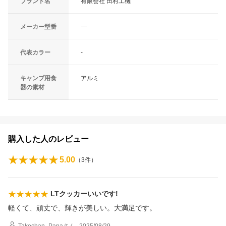
ブランド名
有限会社 田村工機
メーカー型番
―
代表カラー
-
キャンプ用食
アルミ
器の素材
購入した人のレビュー
5.00
（
3
件）
LTクッカーいいです!
軽くて、頑丈で、輝きが美しい。大満足です。