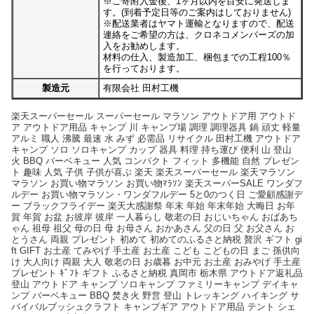
※ご寄附入金後、1ヶ月以内を目安に発送しま
す。(到着予定日等のご案内はしておりません)
※配送業者はヤマト運輸となりますので、配送
連絡をご希望の方は、クロネコメンバーズの加
入をお勧めします。
材料の仕入、製造加工、梱包までの工程100％
を行っております。
製造元
有限会社 田村工機
楽天スーパーセール スーパーセール マラソン アウトドア用 アウトド
ア アウトドア用品 キャンプ 川 キャンプ場 調理 調理器具 鍋 頑丈 軽量
アルミ 職人 沸騰 最速 水 みず 必需品 リサイクル 田村工機 アウトドア
キャンプ ソロ ソロキャンプ カップ 器具 料理 持ち運び 便利 山 登山
火 BBQ バーベキュー 人気 コンパクト フィット 多機能 自然 プレゼン
ト 趣味 人気 子供 子供が喜ぶ 楽天 楽天スーパーセール 楽天マラソン
マラソン お買い物マラソン お買い物ﾏﾗｿﾝ 楽天スーパーSALE ワンダフ
ルデー お買い物マラソン・ワンダフルデー 5と0のつく日 ご愛顧感謝デ
ー ブラックフライデー 楽天大感謝祭 年末 年始 年末年始 大晦日 お年
賀 年賀 お盆 お彼岸 彼岸 一人暮らし 敬老の日 おじいちゃん おばあち
ゃん 祖母 祖父 母の日 母 お母さん おかあさん 父の日 父 お父さん お
とうさん 両親 プレゼント 初めて 初めてのふるさと納税 贅沢 ギフト gi
ft GIFT お土産 てみやげ 手土産 お土産 こども こどもの日 まご 孫供向
け 大人向け 両親 大人 敬老の日 お歳暮 お中元 お土産 おみやげ 手土産
プレゼント ｷﾞﾌﾄ ギフト ふるさと納税 真岡市 栃木県 アウトドア返礼品
登山 アウトドア キャンプ ソロキャンプ ファミリーキャンプ デイキャ
ンプ バーベキュー BBQ 焚き火 野営 登山 トレッキング ハイキング サ
バイバルブッシュクラフト キャンプギア アウトドア用品 テント シェ