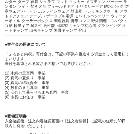
ルター タープ 寝袋 シュラフ マット クッカー メスティン バーナー ラ
ンタン ライト 焚き火台 フィールドギア ミリタリーギア 防水バッグ 防
寒ウェア ハードシェル レインウェア 登山靴 トレッキングポール アウ
トドアチェア テーブル ポータブル電源 モバイルバッテリー ウォータ
ーボトル クーラーボックス 調理器具 携帯コンロ 野外調理 コンパクト
収納 軽量ギア 耐久性 高性能 日本製 キャンプ初心者 グランピング オ
ートキャンプ 山岳キャンプ 無骨キャンプ 登山
■寄付金の用途について
「ふるさと納税」寄付金は、下記の事業を推進する資金として活用して
まいります。
寄付を希望される皆さまの想いでお選びください。
(1) 木綿の里真岡 事業
(2) 真岡の夏祭り 事業
(3) 真岡の環境保全 事業
(4) 教育のまち真岡 事業
(5) 安心して暮らせるまち真岡 事業
(6) 市長にお任せ 事業
■受領証明書
入金確認後、注文内容確認画面の【注文者情報】に記載の住所に30日
以内に発送いたします。