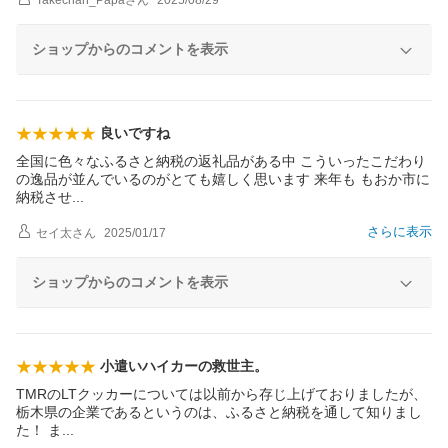
Takechan_Papa
さん
2025/08/29
ショップからのコメントを表示
良いですね
全国に色々なふるさと納税の返礼品がある中 こういったこだわり
の逸品が並んでいるのがとても嬉しく思います 来年も もおか市に
納税さ
せ
さらに表示
セイ太
さん
2025/01/17
ショップからのコメントを表示
小遣いハイカーの救世主。
TMRのLTクッカーについては以前から存じ上げておりましたが、
栃木県の企業であるというのは、ふるさと納税を通して知りまし
た！
ま