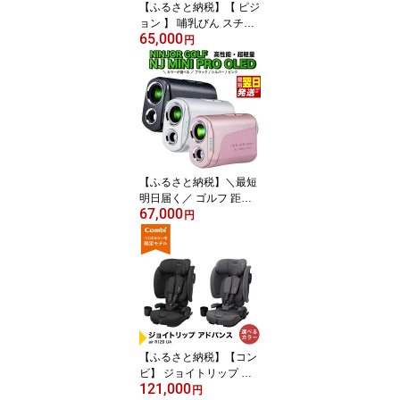
【ふるさと納税】【 ピジ
ョン 】 哺乳びん スチー
65,000
ム 除菌 ・ 乾燥器 POCHI
円
tto （ポチット）0ヵ月～
哺乳瓶 ほ乳瓶 除菌 乾燥
赤ちゃん ベビー用品 乳
児 新生児 育児 出産祝い
プレゼント 出産準備 子
供用 スチーム除菌 時短
薬液不要 全自動
【ふるさと納税】＼最短
明日届く／ ゴルフ 距離
67,000
計 NINJOR GOLF NJ MI
円
NI PRO OLED 距離計測
器 レーザー距離計 小型
コンパクト ゴルフ用 高
低差測定 スロープモード
ピンサーチ 機能搭載 ハ
ードケース付 ニンジャー
ゴルフ ミニプロ 競技対
応 防水 飛距離計測 ギフ
【ふるさと納税】【コン
ト
ビ】 ジョイトリップ ア
121,000
ドバンス air R129 UA ブ
円