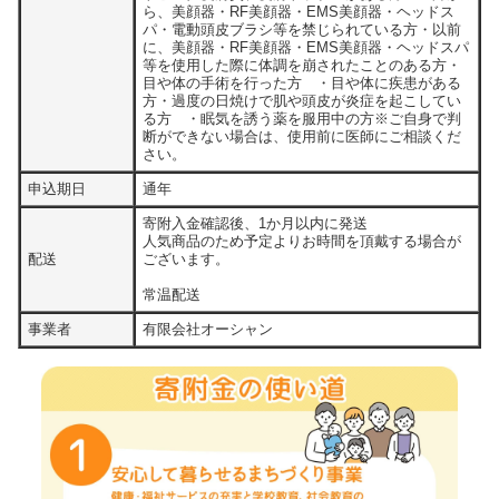
ら、美顔器・RF美顔器・EMS美顔器・ヘッドス
パ・電動頭皮ブラシ等を禁じられている方・以前
に、美顔器・RF美顔器・EMS美顔器・ヘッドスパ
等を使用した際に体調を崩されたことのある方・
目や体の手術を行った方 ・目や体に疾患がある
方・過度の日焼けで肌や頭皮が炎症を起こしてい
る方 ・眠気を誘う薬を服用中の方※ご自身で判
断ができない場合は、使用前に医師にご相談くだ
さい。
申込期日
通年
寄附入金確認後、1か月以内に発送
人気商品のため予定よりお時間を頂戴する場合が
配送
ございます。
常温配送
事業者
有限会社オーシャン