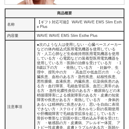
商品概要
【ギフト対応可能】 WAVE WAVE EMS Slim Esth
名称
e Plus
内容量
WAVE WAVE EMS Slim Esthe Plus
●次のような人は使用しない・心臓ペースメーカー
などの体内植込式医用電気機器を使用している
方・人工心肺など生命維持用医用電気機器を使用
している方・心電図などの装着型医用電気機器を
使用している方・医師の治療を受けている方 ・1
8歳以下の方 ・発熱している方 ・妊娠中、生
理中、授乳中の方 ・高血圧や低血圧の方 ・心
臓疾患、血栓のある方・急性疾患、結核性疾患、
悪性腫瘍、血液疾患、内臓疾患、伝染病疾患のあ
る方・血行障害、毛細血管拡張、血圧に異常のあ
る方 ・急性化膿性炎症のある方・糖尿病などの末
梢循環障害による感覚障害のある方・皮膚の知覚
障害や疾患がある方・発熱している方 ・身体的
あるいは精神的に疾患があり、思いを自由に表現
注意事項
できない方・ステロイド系ホルモン剤の長期使用
や肝機能障害で毛細血管拡張を起こしている方・
骨折や整形など顔面や首に埋め込み手術を受けた
方 ・敏感肌の方・皮膚病、アレルギー体質、 ア
トピー性皮膚炎、皮膚トラブルがある方・医師か