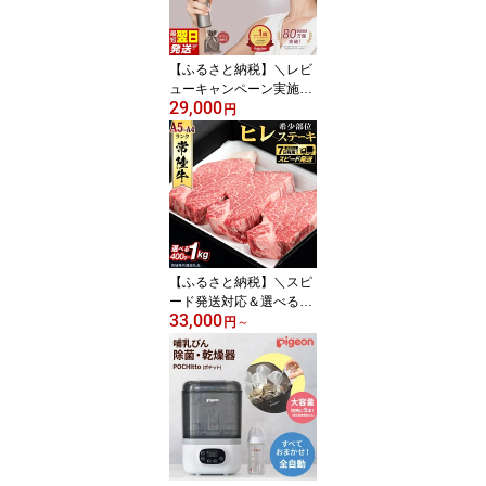
ンク A5ランク 牛丼 黒毛
和牛 切りおとし 小間切
れ 小分け ひたち牛
【ふるさと納税】＼レビ
ューキャンペーン実施中
29,000
／ 最短明日届く・ラッピ
円
ング選択可 LINKA クリ
スタルミスト エアースプ
レー 275g 高保湿 タッチ
レス スキンケア エアブ
ラシ 美顔器 マイクロミ
スト 美肌 エイジングケ
ア 高保湿 潤い ギフト 美
容 家電 美容グッズ プレ
【ふるさと納税】＼スピ
ゼント
ード発送対応＆選べる内
33,000
容量／【 常陸牛 】 ヒレ
円
～
ステーキ (選べる内容量
400g / 450g / 600g / 800
g / 1kg ) ステーキ ヒレ ヒ
レ肉 牛肉 ブランド牛 お
肉 肉 黒毛和牛 和牛 国産
黒毛和牛 国産牛 希少部
位 (茨城県共通返礼品)