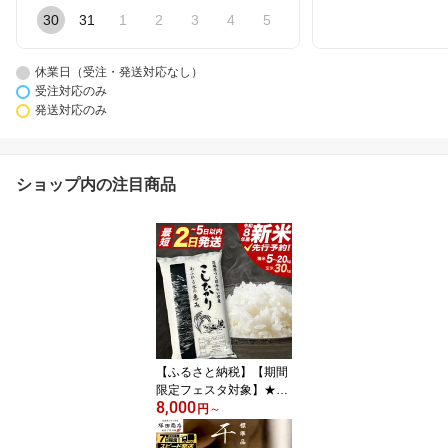
30
31
1
2
3
4
5
休業日（受注・発送対応なし）
受注対応のみ
発送対応のみ
ショップ内の注目商品
【ふるさと納税】【期間
限定フェスタ対象】★最
8,000
短2営業日で発送★ コシ
円
～
ヒカリ 精米 玄米 品種お
まかせ 5kg 10kg 15kg 20