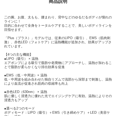
商品説明
二の腕、お腹、太もも、腰まわり、背中などのゆるだるボディが憧れの
ラインに！
目的に合わせて全身をトータルケアすることで、美しいボディラインを
目指せます。
「Plus（プラス）」モデルでは、従来のLIPO（吸引）、EMS（筋肉刺
激）、赤色LED（フォトケア）に温熱機能が追加され、効果がアップさ
れています。
【4つの主な機能】
●LIPO（吸引） × 温熱
エアポンプによる吸引で脂肪や老廃物にアプローチし、温熱が加わるこ
とで脂肪が柔らかくなり排出効果を促進
●EMS（低・中周波）× 温熱
低・中周波を組み合わせた独自リズムで浅部から深部まで刺激し、温熱
により血流が促進され筋肉の収縮率も向上
●赤色LED（630nm） × 温熱
肌に優しく浸透力に優れた光でエイジングケアに有効。温熱によりその
浸透力もアップ
●選べる2つのモード
ボディモード：LIPO（吸引）＋EMS（引き締めケア）＋LED（美容ケ