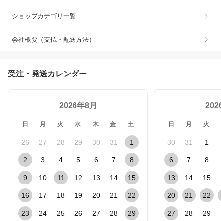
ショップカテゴリ一覧
会社概要（支払・配送方法）
受注・発送カレンダー
2026年8月
20
日
月
火
水
木
金
土
日
月
火
26
27
28
29
30
31
1
30
31
1
2
3
4
5
6
7
8
6
7
8
9
10
11
12
13
14
15
13
14
15
16
17
18
19
20
21
22
20
21
22
23
24
25
26
27
28
29
27
28
29