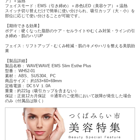
ア）＋温熱
フェイスモード：EMS（引き締め）＋赤色LED（美容ケア）＋温熱
スイッチ切り替えだけで簡単に使い分けられ、吸引カップ（大・小）を
部位に応じて使い分けることが可能です。
【期待できる効果】
ボディ：硬くなった脂肪のケア・セルライトやむくみ対策・ラインの引
き締め・肌のハリUP
フェイス：リフトアップ・むくみ軽減・肌のキメやハリを整える美肌効
果
【製品詳細】
製品名称： WAVEWAVE EMS Slim Esthe Plus
型番： WH52-01
素材： ABS、SUS304、PC
商品サイズ： 約153×60×69mm
定格電源： DC５V １.0A
重量：約221g（吸引カップを含まない）
保証：正規12カ月保証 ※通常のご使用において故障が発生した場合
のみ（付属品は除く）