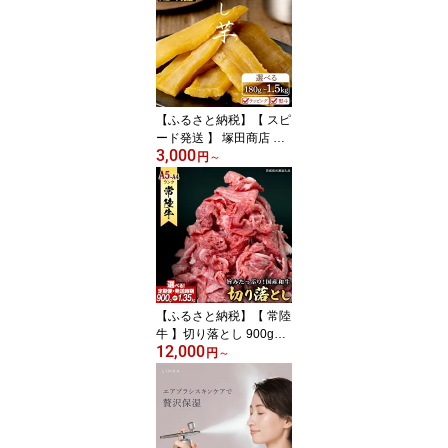
kg 30kg ＼ 選べる発送時
期 ／令和7年産 定期便 茨
城県つくばみらい市産 ｜
米 コメ 単一米 7500 850
0 14000 16000 コスパ
茨城県産 国産 単一原料
【ふるさと納税】【 スピ
米
ード発送 】 塚田商店 干
3,000
し芋 標準品 180g 1kg 1.
円
～
5kg 熨斗 ラッピング 定
期便 スピード配送 茨城
県産 紅はるか ほしいも
いも 芋 さつまいも さつ
ま芋 茨城 べにはるか お
菓子 おやつ スイーツ 塚
田商店 マツコの知らない
世界 スーパーツカダ
【ふるさと納税】【 常陸
牛 】切り落とし 900g
12,000
（450g×2）・1.35kg（4
円
～
50g×3） (茨城県共通返
礼品) 単品 定期便 連続 3
回 6回 12回 国産 牛肉 切
落し ブランド牛肉 ブラ
ンド牛 国産牛 お肉 A4ラ