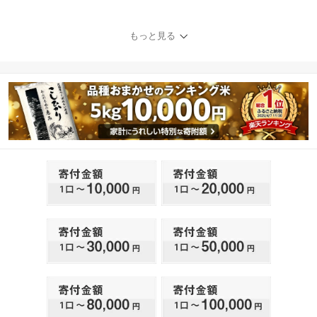
ラック / グレー 119606 1
19607 ジュニアシート
チャイルドシート ISOFI
もっと見る
X R129 1歳 2歳 3歳 1歳
から 12歳 150cm カーシ
ート こども お出かけ co
mbi ベビー用品 出産準備
出産 ウォッシャブルシー
ト