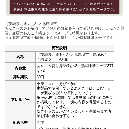
【茨城県共通返礼品／北茨城市】
あんこうの身を解凍してお好みの野菜を入れて煮込むだけ。かんたん調
理。当店のあんこう鍋セットはスープに特徴があります。
地元北茨城市産の味噌にあん肝を練りこんだ特製味噌スープです。
商品説明
【茨城県共通返礼品／北茨城市】茨城あんこ
名称
う鍋セット 4人前
あんこう切り身350ｇ×2 濃縮味噌スープ200
内容量
ｇ×2
賞味期限
60日
小麦・大豆・えび・かに
本製品で使用しているあんこうは、えび・か
にが混ざる漁法で採取しています
※ 表示内容に関しては各事業者の指定に基づ
アレルギー
き掲載しており、一切の内容を保証するもの
ではございません。
※ご不明の点がございましたら事業者まで直
接お問い合わせ下さい。
配送形態
冷凍