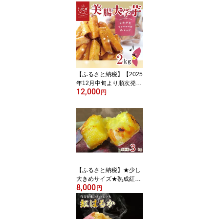
g 茨城県産米 おいし
さ食べ比べセット(HA-10
-1)
【ふるさと納税】【2025
年12月中旬より順次発
12,000
送】らぽっぽファーム
円
【工場直送】美腸大学い
も 2kg｜さつまいも 大学
芋 芋 サツマイモ だいが
くいも スイーツ お菓子
冷凍 美腸大学芋 人気 送
料無料 茨城県 行方市 ら
ぽっぽファーム(CQ-25-
1)
【ふるさと納税】★少し
大きめサイズ★熟成紅は
8,000
るか冷凍焼き芋約2.8kg
円
＋おまかせ品種さつまい
も 合計約3kg｜さつまい
も サツマイモ さつま芋