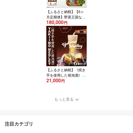
【ふるさと納税】【6ヶ
月定期便】野菜王国なめ
180,000
がたの野菜もりもり定期
円
便（月2回発送）｜CU-1
41
【ふるさと納税】《焼き
芋を使用した発泡酒》YA
21,000
KIIMO MEDLEY（焼き芋
円
メドレー）6本セット｜C
U-190
もっと見る
注目カテゴリ