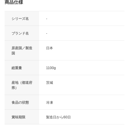
商品仕様
シリーズ名
-
ブランド名
-
原産国／製造
日本
国
総重量
1100g
産地（都道府
茨城
県）
食品の状態
冷凍
賞味期限
製造日から60日