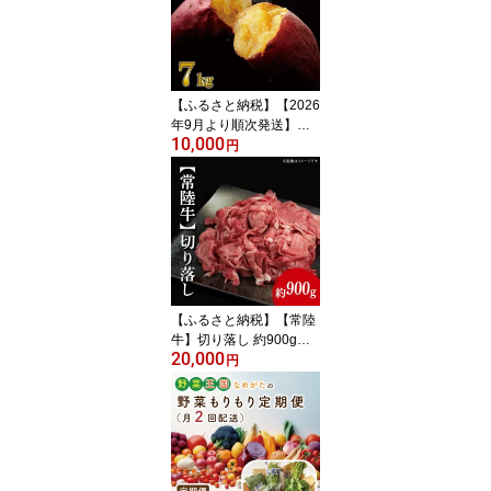
焼き芋 やきいも 冷凍 冷
凍焼き芋 紅はるか 茨城
県 行方市(EY-1)
【ふるさと納税】【2026
年9月より順次発送】★
10,000
訳あり★ 無選別 行方台
円
地のさつまいも 紅はるか
約7kg｜さつまいも 芋 サ
ツマイモ 紅はるか 訳あ
り わけあり 無選別 先行
予約 茨城県 行方市(CU-5
5-7)
【ふるさと納税】【常陸
牛】切り落し 約900g（4
20,000
50g×2パック）【茨城県
円
共通返礼品】｜肉 お肉
牛肉 切り落とし すき焼
き 肉じゃが 野菜炒め A4
ランク 常陸牛 茨城県 行
方市(FL-3)