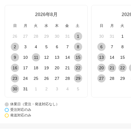
2026年8月
20
日
月
火
水
木
金
土
日
月
火
26
27
28
29
30
31
1
30
31
1
2
3
4
5
6
7
8
6
7
8
9
10
11
12
13
14
15
13
14
15
16
17
18
19
20
21
22
20
21
22
23
24
25
26
27
28
29
27
28
29
30
31
1
2
3
4
5
休業日（受注・発送対応なし）
受注対応のみ
発送対応のみ