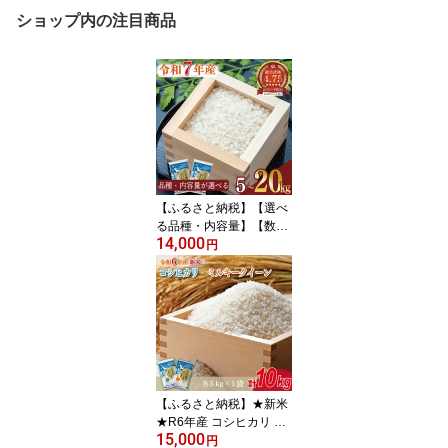
ショップ内の注目商品
【ふるさと納税】【選べ
る品種・内容量】【数量
14,000
限定】R7年産 茨城県産
円
米｜米 お米 こめ あきた
こまち コシヒカリ ミル
キークイーン にじのきら
めき 令和7年産 茨城県産
行方市 人気
【ふるさと納税】★新米
★R6年産 コシヒカリ 5k
15,000
g＋ミルキークイーン 5k
円