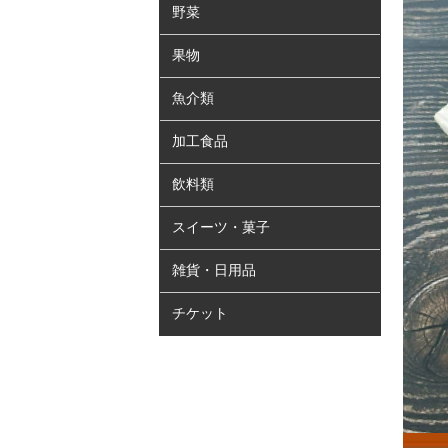
野菜
果物
魚介類
加工食品
飲料類
スイーツ・菓子
雑貨・日用品
チケット