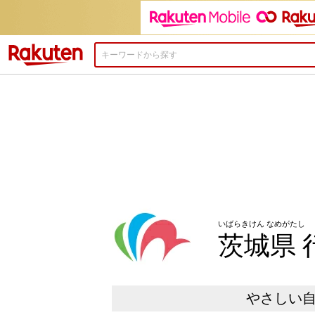
楽天市場
いばらきけん なめがたし
茨城県 
やさしい自