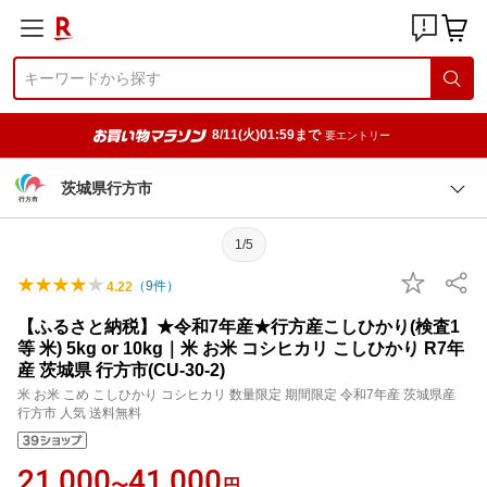
8/11(火)01:59まで
要エントリー
茨城県行方市
1/5
（
9
件）
4.22
【ふるさと納税】★令和7年産★行方産こしひかり(検査1
等 米) 5kg or 10kg｜米 お米 コシヒカリ こしひかり R7年
産 茨城県 行方市(CU-30-2)
米 お米 こめ こしひかり コシヒカリ 数量限定 期間限定 令和7年産 茨城県産
行方市 人気 送料無料
21,000
41,000
〜
円