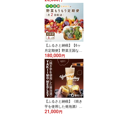
円
共通返礼品】｜肉 お肉
牛肉 切り落とし すき焼
き 肉じゃが 野菜炒め A4
ランク 常陸牛 茨城県 行
方市(FL-3)
【ふるさと納税】【6ヶ
月定期便】野菜王国なめ
180,000
がたの野菜もりもり定期
円
便（月2回発送）｜CU-1
41
【ふるさと納税】《焼き
芋を使用した発泡酒》YA
21,000
KIIMO MEDLEY（焼き芋
円
メドレー）6本セット｜C
U-190