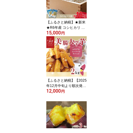
行方市 人気
【ふるさと納税】★新米
★R6年産 コシヒカリ 5k
15,000
g＋ミルキークイーン 5k
円
g 茨城県産米 おいし
さ食べ比べセット(HA-10
-1)
【ふるさと納税】【2025
年12月中旬より順次発
12,000
送】らぽっぽファーム
円
【工場直送】美腸大学い
も 2kg｜さつまいも 大学
芋 芋 サツマイモ だいが
くいも スイーツ お菓子
冷凍 美腸大学芋 人気 送
料無料 茨城県 行方市 ら
ぽっぽファーム(CQ-25-