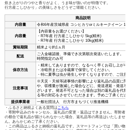
炊き上がりのつやと香りがよく、うま味が強いのが特徴です。
行方産こしひかり」の美味しさをどうぞご堪能ください。
商品説明
内容量
令和6年産茨城県産 コシヒカリorミルキークイーン 10k
【内容量をお選びください】
内容量
・R7年産 行方産こしひかり 5kg(精米)
・R7年産 行方産こしひかり 10kg(精米)
賞味期限
精米より約1ヵ月
ご入金確認後、準備でき次第順次発送いたします。
配送
時間指定のみ可
・精米してありますので、なるべく早くお召し上がり
保存方法
・冷暗所または冷蔵庫で保管してください。
・特に夏季は虫が発生しやすくなりますので、ご注意
※天災・天候等諸事情の影響により返礼品の品質に問
や、収穫量が激減した場合などに、発送遅延・発送不
注意事項
ざいます。発送不可となった場合は別の返礼品を代替
る等の対応をさせていただきます。予めご了承くださ
提供事業者
一般社団法人 行方市まちづくり推進機構
・ふるさと納税よくある質問は
こちら
・寄附申込みのキャンセル、返礼品の変更・返品はできません。寄附者
の都合で返礼品が届けられなかった場合、返礼品等の再送はいたしませ
ん。あらかじめご了承ください。
・この商品はふるさと納税の返礼品です。スマートフォンでは「買い物