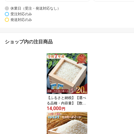
休業日（受注・発送対応なし）
受注対応のみ
発送対応のみ
ショップ内の注目商品
【ふるさと納税】【選べ
る品種・内容量】【数量
14,000
限定】R7年産 茨城県産
円
米｜米 お米 こめ あきた
こまち コシヒカリ ミル
キークイーン にじのきら
めき 令和7年産 茨城県産