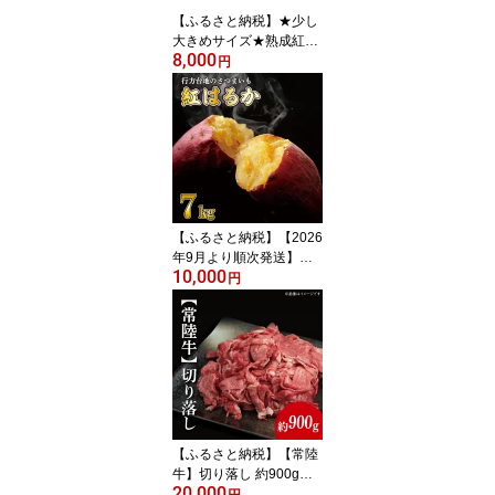
1)
【ふるさと納税】★少し
大きめサイズ★熟成紅は
8,000
るか冷凍焼き芋約2.8kg
円
＋おまかせ品種さつまい
も 合計約3kg｜さつまい
も サツマイモ さつま芋
焼き芋 やきいも 冷凍 冷
凍焼き芋 紅はるか 茨城
県 行方市(EY-1)
【ふるさと納税】【2026
年9月より順次発送】★
10,000
訳あり★ 無選別 行方台
円
地のさつまいも 紅はるか
約7kg｜さつまいも 芋 サ
ツマイモ 紅はるか 訳あ
り わけあり 無選別 先行
予約 茨城県 行方市(CU-5
5-7)
【ふるさと納税】【常陸
牛】切り落し 約900g（4
20,000
50g×2パック）【茨城県