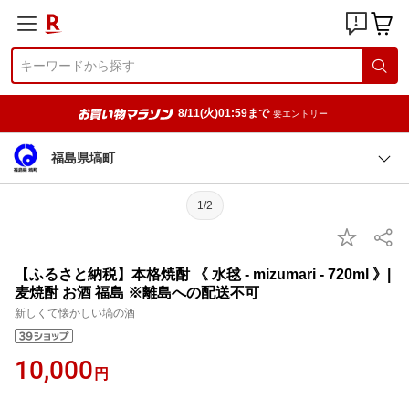
8/11(火)01:59まで
要エントリー
福島県塙町
1/2
【ふるさと納税】本格焼酎 《 水毬 ‐ mizumari - 720ml 》|
麦焼酎 お酒 福島 ※離島への配送不可
新しくて懐かしい塙の酒
10,000
円