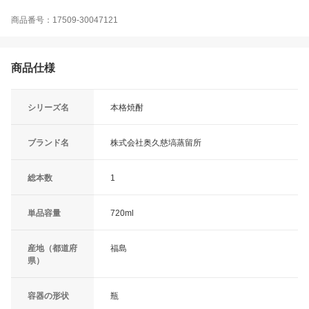
商品番号：17509-30047121
商品仕様
シリーズ名
本格焼酎
ブランド名
株式会社奥久慈塙蒸留所
総本数
1
単品容量
720ml
産地（都道府
福島
県）
容器の形状
瓶