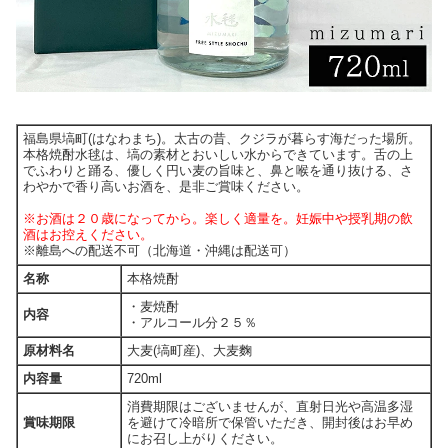
福島県塙町(はなわまち)。太古の昔、クジラが暮らす海だった場所。
本格焼酎水毬は、塙の素材とおいしい水からできています。舌の上
でふわりと踊る、優しく円い麦の旨味と、鼻と喉を通り抜ける、さ
わやかで香り高いお酒を、是非ご賞味ください。
※お酒は２０歳になってから。楽しく適量を。妊娠中や授乳期の飲
酒はお控えください。
※離島への配送不可（北海道・沖縄は配送可）
名称
本格焼酎
・麦焼酎
内容
・アルコール分２５％
原材料名
大麦(塙町産)、大麦麴
内容量
720ml
消費期限はございませんが、直射日光や高温多湿
賞味期限
を避けて冷暗所で保管いただき、開封後はお早め
にお召し上がりください。