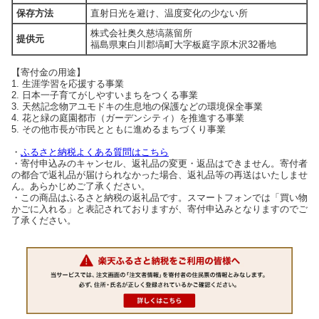
保存方法
直射日光を避け、温度変化の少ない所
株式会社奥久慈塙蒸留所
提供元
福島県東白川郡塙町大字板庭字原木沢32番地
【寄付金の用途】
1. 生涯学習を応援する事業
2. 日本一子育てがしやすいまちをつくる事業
3. 天然記念物アユモドキの生息地の保護などの環境保全事業
4. 花と緑の庭園都市（ガーデンシティ）を推進する事業
5. その他市長が市民とともに進めるまちづくり事業
・
ふるさと納税よくある質問はこちら
・寄付申込みのキャンセル、返礼品の変更・返品はできません。寄付者
の都合で返礼品が届けられなかった場合、返礼品等の再送はいたしませ
ん。あらかじめご了承ください。
・この商品はふるさと納税の返礼品です。スマートフォンでは「買い物
かごに入れる」と表記されておりますが、寄付申込みとなりますのでご
了承ください。