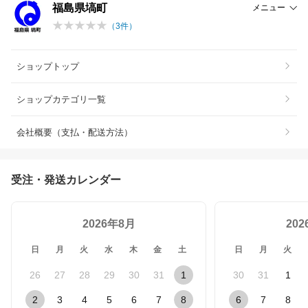
福島県塙町
メニュー
（
3
件）
ショップトップ
ショップカテゴリ一覧
会社概要（支払・配送方法）
受注・発送カレンダー
2026年8月
20
日
月
火
水
木
金
土
日
月
火
26
27
28
29
30
31
1
30
31
1
2
3
4
5
6
7
8
6
7
8