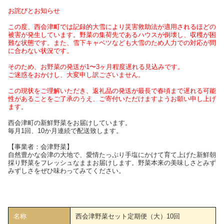
お詫びとお知らせ
この度、西会津町では記録的大雪により災害救助法が適用されるほどの
被害が発生しています。野菜の集荷先であるハウスが倒壊し、収穫が困
難な状態です。また、雪下キャベツなども大雪のため人力での対応が間
に合わない状況です。
そのため、お野菜の発送が1〜3ヶ月程度遅れる見込みです。
ご迷惑をおかけし、大変申し訳ございません。
この現状をご理解いただき、返礼品の発送が最長で春頃まで遅れる可能
性があることをご了承のうえ、ご寄付いただけますようお願い申し上げ
ます。
西会津町の新鮮野菜をお届けしています。
毎月1回、10か月連続で配送致します。
【事業者：会津野菜】
自然豊かな会津の大地で、愛情たっぷり手塩にかけて育て上げた新鮮朝
採り野菜をフレッシュなままお届けします。野菜本来の美味しさとみず
みずしさをぜひ味わってみてください。
名称
西会津野菜セット定期便（大）10回