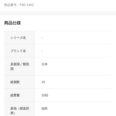
商品番号：F4D-1402
商品仕様
シリーズ名
-
ブランド名
-
原産国／製造
日本
国
総個数
10
総重量
10回
産地（都道府
福島
県）