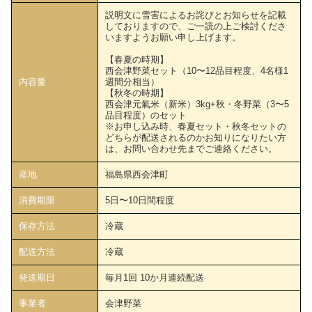
説明文に雪害によるお詫びとお知らせを記載
しておりますので、ご一読の上ご検討くださ
いますようお願い申し上げます。
【春夏の時期】
西会津野菜セット（10〜12品目程度、4名様1
内容量
週間分相当）
【秋冬の時期】
西会津元氣米（新米）3kg+秋・冬野菜（3〜5
品目程度）のセット
※お申し込み時、春夏セット・秋冬セットの
どちらが配送されるのかお知りになりたい方
は、お問い合わせ先までご連絡ください。
産地
福島県西会津町
消費期限
5日〜10日間程度
保存方法
冷蔵
配送方法
冷蔵
発送期日
毎月1回 10か月連続配送
事業者
会津野菜