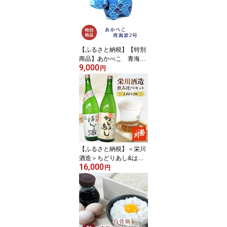
【ふるさと納税】【特別
商品】あかべこ 青海
9,000
波 2号 F4D-0147
円
【ふるさと納税】＜栄川
酒造＞ちどりあし&はし
16,000
ご酒 2本セット(1800ml)
円
日本酒 お酒 酒 アルコー
ル 栄川酒造 飲み比べ セ
ット 詰合せ F4D-0087