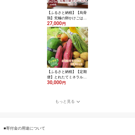
【ふるさと納税】【烏骨
鶏】究極の卵かけごはん
27,000
セット F4D-0113
円
【ふるさと納税】【定期
便】とれたてミネラル野
30,000
菜セット3回(2ヶ月に1
円
回)
もっと見る
■寄付金の用途について