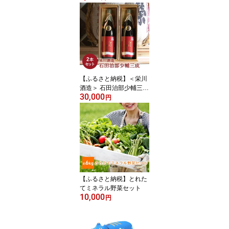
【ふるさと納税】＜栄川
酒造＞ 石田治部少輔三成
30,000
2本セット(1800ml) 大吟
円
醸 日本酒 セット 山田錦
お酒 酒 アルコール 栄川
酒造 贈り物 ギフト F4D-
0090
【ふるさと納税】とれた
てミネラル野菜セット
10,000
円