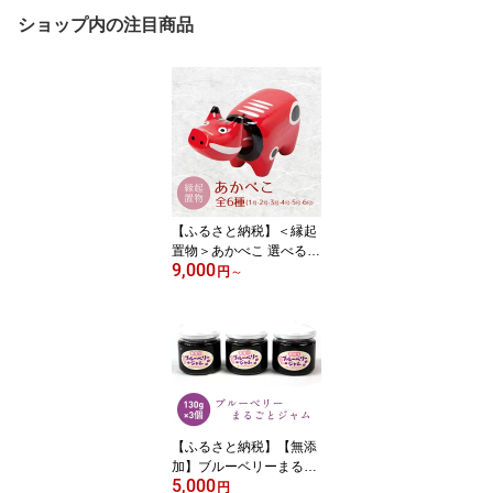
ショップ内の注目商品
【ふるさと納税】＜縁起
置物＞あかべこ 選べるサ
9,000
イズ（1号・2号・3号・4
円
～
号・5号・6号） 幸せを
運ぶ牛 子どもの守り神
あかべこ 牛 野沢民芸 置
物 縁起物 民芸品 贈り物
ギフト F4D-0151var
【ふるさと納税】【無添
加】ブルーベリーまるご
5,000
とジャム 130g入り3個
円