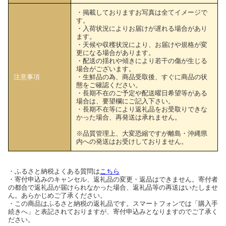
・掲載しておりますお写真は全てイメージで
す。
・入荷状況によりお届けが遅れる場合があり
ます。
・天候や収穫状況により、お届けや規格が変
更になる場合があります。
・配送の揺れや傾きにより若干の傷が生じる
場合がございます。
注意事項
・生鮮品の為、商品受取後、すぐに商品の状
態をご確認ください。
・長期不在のご予定や配送曜日希望等がある
場合は、要望欄にご記入下さい。
・長期不在等により返礼品をお受取りできな
かった場合、再発送は承れません。
※品質管理上、大変恐縮ですが離島・沖縄県
内への発送はお受けしておりません。
・ふるさと納税よくある質問は
こちら
・寄付申込みのキャンセル、返礼品の変更・返品はできません。寄付者
の都合で返礼品が届けられなかった場合、返礼品等の再送はいたしませ
ん。あらかじめご了承ください。
・この商品はふるさと納税の返礼品です。スマートフォンでは「購入手
続きへ」と表記されておりますが、寄付申込みとなりますのでご了承く
ださい。