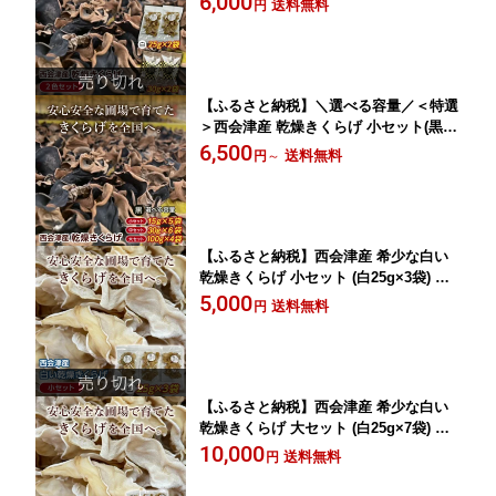
6,000
送料無料
円
木耳 キクラゲ 食べ比べ セット 詰合せ
食品 F4D-0225
【ふるさと納税】＼選べる容量／＜特選
＞西会津産 乾燥きくらげ 小セット(黒15
g×5袋) 中セット(黒30g×6袋) 大セット
6,500
送料無料
円
～
(黒100g×4袋) 完全無農薬 乾燥 きくらげ
国産 木耳 キクラゲ 食品 F4D-2259var
【ふるさと納税】西会津産 希少な白い
乾燥きくらげ 小セット (白25g×3袋) 完
全無農薬 希少 白いきくらげ 乾燥 きく
5,000
送料無料
円
らげ 国産 木耳 キクラゲ 食品 F4D-0229
【ふるさと納税】西会津産 希少な白い
乾燥きくらげ 大セット (白25g×7袋) 完
全無農薬 希少 白いきくらげ 乾燥 きく
10,000
送料無料
円
らげ 国産 木耳 キクラゲ 食品 F4D-0230