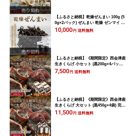
【ふるさと納税】乾燥ぜんまい 100g (5
0g×2パック) ぜんまい 乾燥 ゼンマイ 国
産 山菜 煮物 ナムル おひたし 食品 F4D-
10,000
送料無料
円
0231
【ふるさと納税】《期間限定》西会津産
生きくらげ 小セット (黒200g×4パック)
完全無農薬 生 きくらげ 木耳 キクラゲ
7,500
送料無料
円
国産 おつまみ 食品 F4D-2262
【ふるさと納税】《期間限定》西会津産
生きくらげ 大セット (黒450g×4袋) 完全
無農薬 生 きくらげ 木耳 キクラゲ 国産
11,500
送料無料
円
おつまみ 食品 F4D-2263