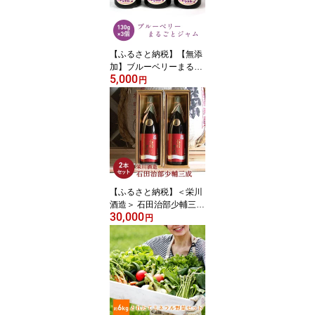
ギフト F4D-0151var
【ふるさと納税】【無添
加】ブルーベリーまるご
5,000
とジャム 130g入り3個
円
【ふるさと納税】＜栄川
酒造＞ 石田治部少輔三成
30,000
2本セット(1800ml) 大吟
円
醸 日本酒 セット 山田錦
お酒 酒 アルコール 栄川
酒造 贈り物 ギフト F4D-
0090