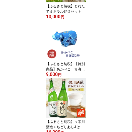
【ふるさと納税】とれた
てミネラル野菜セット
10,000
円
【ふるさと納税】【特別
商品】あかべこ 青海
9,000
波 2号 F4D-0147
円
【ふるさと納税】＜栄川
酒造＞ちどりあし&はし