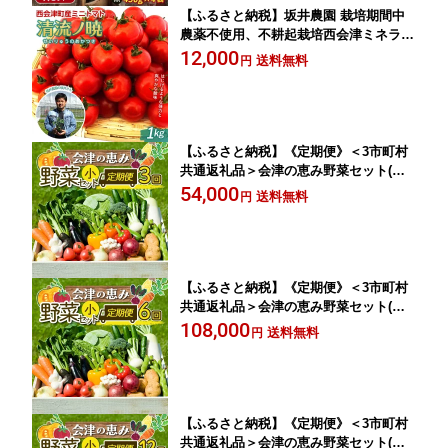
【ふるさと納税】坂井農園 栽培期間中
農薬不使用、不耕起栽培西会津ミネラル
ミニトマト（1kg）（清流ノ暁）西会津
12,000
送料無料
円
町産 清流ノ暁 野菜 やさい サラダ 生野
菜 小分け トマト 国産 お弁当 食品 F4D-
0481
【ふるさと納税】《定期便》＜3市町村
共通返礼品＞会津の恵み野菜セット(小)
《全3回》 朝採れ 野菜 お米 精米 米 セ
54,000
送料無料
円
ット 詰合せ 契約農家 朝採り 採れたて
新鮮 会津野菜 定期便 3回 3ヶ月 連続 F4
D-1411
【ふるさと納税】《定期便》＜3市町村
共通返礼品＞会津の恵み野菜セット(小)
《全6回》 朝採れ 野菜 お米 精米 米 セ
108,000
送料無料
円
ット 詰合せ 契約農家 朝採り 採れたて
新鮮 会津野菜 定期便 6回 6ヶ月 連続 F4
D-1412
【ふるさと納税】《定期便》＜3市町村
共通返礼品＞会津の恵み野菜セット(小)