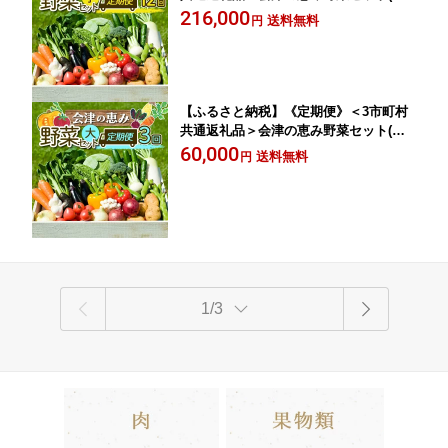
《全12回》 朝採れ 野菜 お米 精米 米 セ
216,000
送料無料
円
ット 詰合せ 契約農家 朝採り 採れたて
新鮮 会津野菜 定期便 12回 12ヶ月 連続
F4D-1413
【ふるさと納税】《定期便》＜3市町村
共通返礼品＞会津の恵み野菜セット(大)
《全3回》 朝採れ 野菜 お米 精米 米 セ
60,000
送料無料
円
ット 詰合せ 契約農家 朝採り 採れたて
新鮮 会津野菜 定期便 3回 3ヶ月 連続 F4
D-1414
1/3