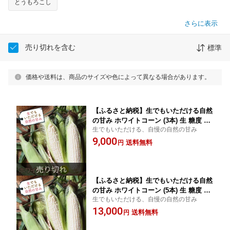
とうもろこし
さらに表示
売り切れを含む
標準
価格や送料は、商品のサイズや色によって異なる場合があります。
【ふるさと納税】生でもいただける自然
の甘み ホワイトコーン (3本) 生 糖度 も
生でもいただける、自慢の自然の甘み
ぎたて 白 とうもろこし トウモロコシ
9,000
コーン 野菜 生食 食品 F4D-0518
送料無料
円
【ふるさと納税】生でもいただける自然
の甘み ホワイトコーン (5本) 生 糖度 も
生でもいただける、自慢の自然の甘み
ぎたて 白 とうもろこし トウモロコシ
13,000
コーン 野菜 生食 食品 F4D-0519
送料無料
円