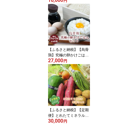
16,000
ご酒 2本セット(1800ml)
円
日本酒 お酒 酒 アルコー
ル 栄川酒造 飲み比べ セ
ット 詰合せ F4D-0087
【ふるさと納税】【烏骨
鶏】究極の卵かけごはん
27,000
セット F4D-0113
円
【ふるさと納税】【定期
便】とれたてミネラル野
30,000
菜セット3回(2ヶ月に1
円
回)