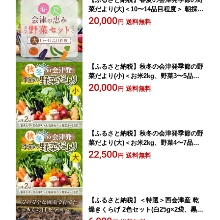
菜だより(大)＜10〜14品目程度＞ 朝採れ
野菜 セット 詰合せ 契約農家 朝採り 採
20,000
送料無料
円
れたて 新鮮 会津野菜 食品 F4D-1408
【ふるさと納税】秋冬の会津発季節の野
菜だより(小)＜お米2kg、野菜3〜5品目
程度＞ 朝採れ 野菜 お米 米 セット 詰合
20,000
送料無料
円
せ 契約農家 朝採り 採れたて 新鮮 会津
野菜 食品 F4D-1409
【ふるさと納税】秋冬の会津発季節の野
菜だより(大)＜お米2kg、野菜4〜7品目
程度＞ 朝採れ 野菜 お米 米 セット 詰合
22,500
送料無料
円
せ 契約農家 朝採り 採れたて 新鮮 会津
野菜 食品 F4D-1410
【ふるさと納税】＜特選＞西会津産 乾
燥きくらげ 2色セット(白25g×2袋、黒30
g×2袋) 完全無農薬 乾燥 きくらげ 国産