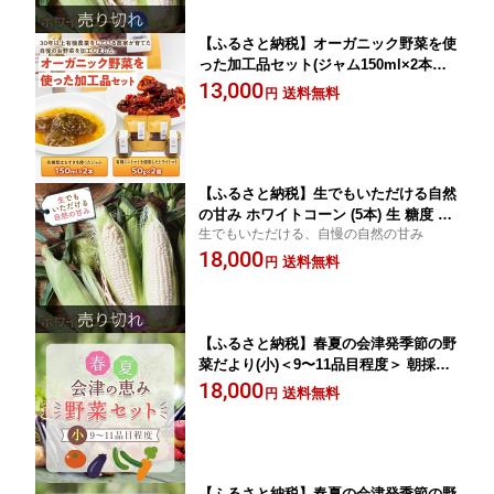
【ふるさと納税】オーガニック野菜を使
った加工品セット(ジャム150ml×2本、
ドライトマト50g×2個) オーガニック 有
13,000
送料無料
円
機 野菜 紫ほおずき ジャム ミニトマト
涙の泉 トマト ドライトマト 加工品 詰
合せ セット 食品 F4D-0080
【ふるさと納税】生でもいただける自然
の甘み ホワイトコーン (5本) 生 糖度 も
生でもいただける、自慢の自然の甘み
ぎたて 白 とうもろこし トウモロコシ
18,000
コーン 野菜 生食 食品 F4D-0520
送料無料
円
【ふるさと納税】春夏の会津発季節の野
菜だより(小)＜9〜11品目程度＞ 朝採れ
野菜 セット 詰合せ 契約農家 朝採り 採
18,000
送料無料
円
れたて 新鮮 会津野菜 食品 F4D-1407
【ふるさと納税】春夏の会津発季節の野