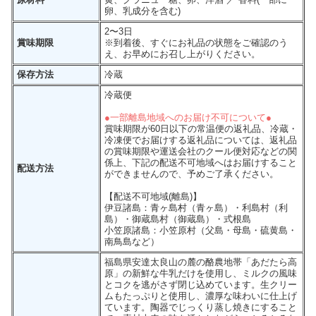
卵、乳成分を含む)
2〜3日
賞味期限
※到着後、すぐにお礼品の状態をご確認のう
え、お早めにお召し上がりください。
保存方法
冷蔵
冷蔵便
●一部離島地域へのお届け不可について●
賞味期限が60日以下の常温便の返礼品、冷蔵・
冷凍便でお届けする返礼品については、返礼品
の賞味期限や運送会社のクール便対応などの関
係上、下記の配送不可地域へはお届けすること
配送方法
ができませんので、予めご了承ください。
【配送不可地域(離島)】
伊豆諸島：青ヶ島村（青ヶ島）・利島村（利
島）・御蔵島村（御蔵島）・式根島
小笠原諸島：小笠原村（父島・母島・硫黄島・
南鳥島など）
福島県安達太良山の麓の酪農地帯「あだたら高
原」の新鮮な牛乳だけを使用し、ミルクの風味
とコクを逃がさず閉じ込めています。生クリー
ムもたっぷりと使用し、濃厚な味わいに仕上げ
ています。陶器でじっくり蒸し焼きにすること