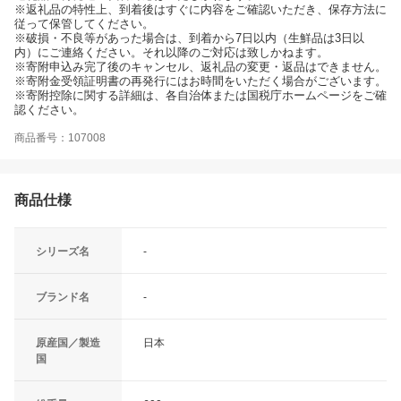
※返礼品の特性上、到着後はすぐに内容をご確認いただき、保存方法に
従って保管してください。
※破損・不良等があった場合は、到着から7日以内（生鮮品は3日以
内）にご連絡ください。それ以降のご対応は致しかねます。
※寄附申込み完了後のキャンセル、返礼品の変更・返品はできません。
※寄附金受領証明書の再発行にはお時間をいただく場合がございます。
※寄附控除に関する詳細は、各自治体または国税庁ホームページをご確
認ください。
商品番号：107008
商品仕様
シリーズ名
-
ブランド名
-
原産国／製造
日本
国