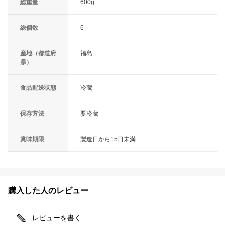
総重量
600g
総個数
6
産地（都道府
福島
県）
食品配送状態
冷蔵
保存方法
要冷蔵
賞味期限
製造日から15日未満
購入した人のレビュー
レビューを書く