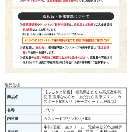
製品仕様
【ふるさと納税】 福島県あだたら高原産牛乳
商品名
使用 濃厚なめらか「あだたら高原プリン」カ
スタード6本入り【チーズケーキ工房風花】
名称
プリン
内容量
カスタードプリン100g×6本
牛乳(国産)、生クリーム、殺菌凍結20%加糖卵
原材料
黄、グラニュー糖、卵、洋酒 ／ 香料(一部に