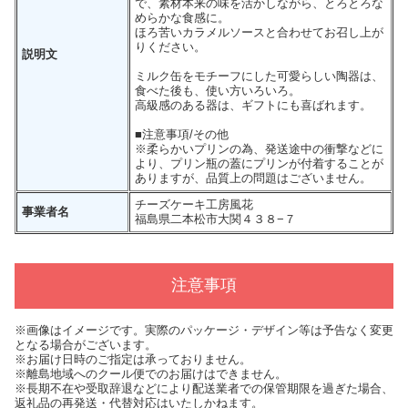
で、素材本来の味を活かしながら、とろとろな
めらかな食感に。
ほろ苦いカラメルソースと合わせてお召し上が
りください。
説明文
ミルク缶をモチーフにした可愛らしい陶器は、
食べた後も、使い方いろいろ。
高級感のある器は、ギフトにも喜ばれます。
■注意事項/その他
※柔らかいプリンの為、発送途中の衝撃などに
より、プリン瓶の蓋にプリンが付着することが
ありますが、品質上の問題はございません。
チーズケーキ工房風花
事業者名
福島県二本松市大関４３８−７
注意事項
※画像はイメージです。実際のパッケージ・デザイン等は予告なく変更
となる場合がございます。
※お届け日時のご指定は承っておりません。
※離島地域へのクール便でのお届けはできません。
※長期不在や受取辞退などにより配送業者での保管期限を過ぎた場合、
返礼品の再発送・代替対応はいたしかねます。