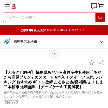
8/11(火)01:59まで
要エントリー
福島県二本松市
1/8
【ふるさと納税】 福島県あだたら高原産牛乳使用「あだ
たら高原プリン」カスタード 6本入り スイーツ 人気 ラン
キング おすすめ ギフト 故郷 ふるさと 納税 福島 ふくしま
二本松市 送料無料 【チーズケーキ工房風花】
福島県安達太良山の麓の酪農地帯「あだたら高原」の新鮮な牛乳だけを使用
し、ミルクの風味とコクを逃がさず閉じ込めています