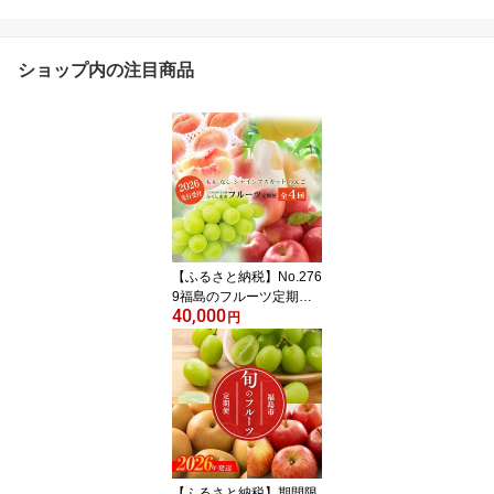
ショップ内の注目商品
【ふるさと納税】No.276
9福島のフルーツ定期便4
40,000
種【2026年発送】先行予
円
約 くだもの もも モモ な
し ナシ 葡萄 ぶどう ブド
ウ シャインマスカット
林檎 リンゴ サンふじ 福
島市 福島県産 返礼品 4万
円 菅野房吉商店
【ふるさと納税】期間限