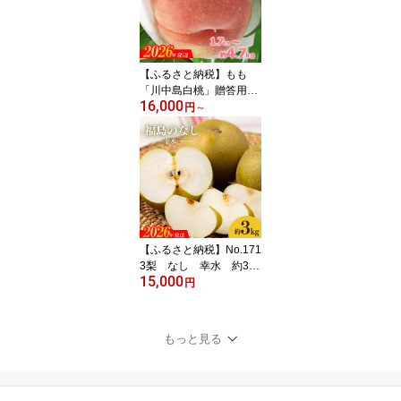
【ふるさと納税】もも
「川中島白桃」贈答用
16,000
約1.7kg 約2.7kg 約4.7kg
円
～
【2026年発送 先行予
約】
【ふるさと納税】No.171
3梨 なし 幸水 約3kg
15,000
【2026年発送】果物
円
くだもの フルーツお取り
寄せ 産地直送 福島県 福
島市
もっと見る