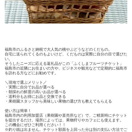
福島市のふるさと納税で大人気の桃やぶどうなどのくだもの。
自宅に送られてくるのもよいけど、くだものは実際に自分の目で選びた
い。
そうしたニーズに応える返礼品がこの「ふくしまフルーツチケット」
福島市の近隣にお住まいの方や、ビジネスや観光などで定期的に福島市
を訪れる方などにお勧めです。
＼現地で選ぶメリット／
・実際に自分でお品が選べる
・朝採れの鮮度の高いお品が選べる
・送料分もお得にお品と交換できる
・果樹園スタッフから美味しい果物の選び方も教えてもらえる
使い方は簡単！
福島市内の利用加盟店（果樹園や直売所など）で、ご精算時にチケット
を提出するだけ。場所によっては、果物狩りやカフェにも使えます。
この機会にぜひご利用ください！！
※釣り銭は出ません。チケット額面を上回った分は別の支払い方法でご