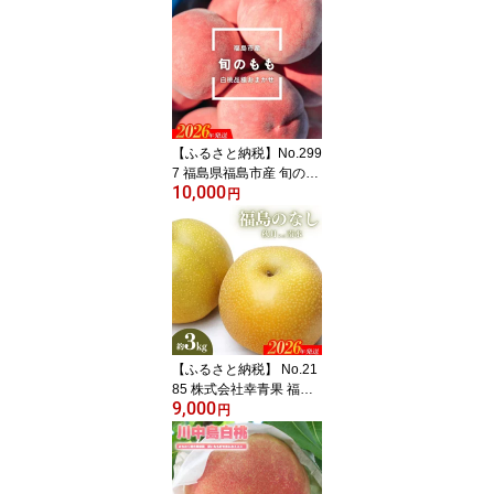
し ナシ 葡萄 ぶどう ブド
ウ シャインマスカット
福島市 福島県産 返礼品 3
万円台 菅野房吉商店
【ふるさと納税】No.299
7 福島県福島市産 旬のも
10,000
も(白桃・品種おまかせ)
円
約1kg(3～6玉)【2026年
発送 先行予約】
【ふるさと納税】 No.21
85 株式会社幸青果 福島
9,000
のなし 秋月 または 南水
円
約3kg【2026年発送 先行
予約】 福島県 福島市 1万
円以下 あきづき 赤梨 和
梨 なし