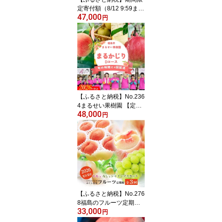
定寄付額（8/12 9:59ま
47,000
で）No.1642福島のフル
円
ーツ3品定期便【2026年
発送 先行予約】ぶどう
梨 りんご 果物 シャイン
マスカット 豊水 サンふ
じ くだもの フルーツ お
取り寄せ 産地直送 福島
県 福島市 期間限定フェ
スタ フェスタ 5万円以下
【ふるさと納税】No.236
4万円台
4まるせい果樹園 【定期
48,000
便4回】まるかじりDコー
円
ス【2026年発送 先行予
約】
【ふるさと納税】No.276
8福島のフルーツ定期便3
33,000
種【2026年発送】先行予
円
約 くだもの もも モモ な