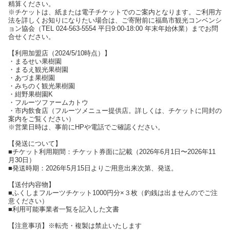
精算ください。
※チケットは、紙または電子チケットでのご案内となります。ご利用方
法を詳しくお知りになりたい場合は、ご寄附前に福島市観光コンベンシ
ョン協会（TEL 024-563-5554 平日9:00-18:00 年末年始休業）までお問
合せください。
【利用加盟店（2024/5/10時点）】
・まるせい果樹園
・まるえ観光果樹園
・あづま果樹園
・みちのく観光果樹園
・紺野果樹園K
・フルーツファームカトウ
・市内飲食店（フルーツメニュー提供店。詳しくは、チケットに同封の
案内をご覧ください）
※営業日時は、事前にHPや電話でご確認ください。
【発送について】
■チケット利用期間：チケット券面に記載（2026年6月1日〜2026年11
月30日）
■発送時期：2026年5月15日よりご用意出来次第、発送。
【送付内容物】
■ふくしまフルーツチケット1000円分×３枚（釣銭は出ませんのでご注
意ください）
■利用可能事業者一覧を記入した文書
【注意事項】※転売・複製は禁止いたします