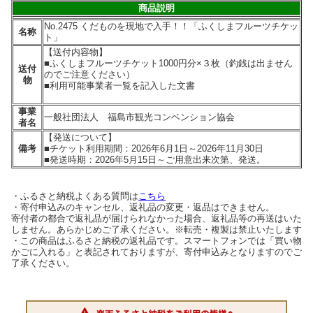
商品説明
No.2475 くだものを現地で入手！！「ふくしまフルーツチケッ
名称
ト」
【送付内容物】
■ふくしまフルーツチケット1000円分×３枚（釣銭は出ません
送付
のでご注意ください）
物
■利用可能事業者一覧を記入した文書
事業
一般社団法人 福島市観光コンベンション協会
者名
【発送について】
備考
■チケット利用期間：2026年6月1日～2026年11月30日
■発送時期：2026年5月15日～ご用意出来次第、発送。
・ふるさと納税よくある質問は
こちら
・寄付申込みのキャンセル、返礼品の変更・返品はできません。
寄付者の都合で返礼品が届けられなかった場合、返礼品等の再送はいた
しません。あらかじめご了承ください。※転売・複製は禁止いたします
・この商品はふるさと納税の返礼品です。スマートフォンでは「買い物
かごに入れる」と表記されておりますが、寄付申込みとなりますのでご
了承ください。