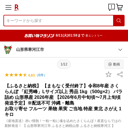
8/11(火)01:59まで
要エントリー
山形県寒河江市
1/12
動画
（
6
件）
4.83
【ふるさと納税】 【まもなく受付終了】令和8年産 さく
らんぼ 「紅秀峰」Lサイズ以上 秀品 1kg（500g×2） バラ
詰め 山形県産 2026年産 【2026年6月中旬頃〜7月上旬頃
発送予定】※配送不可 沖縄・離島
お取り寄せ フルーツ 果物 果実 ご当地 特産 東北 さがえ 1
キロ
《産地直送》赤い情熱！一粒一粒に魂を込めたさくらんぼ！産直ならではの
新鮮発送！ 【 山形県寒河江市 ふるさと納税山形 ふるさと納税寒河江 】