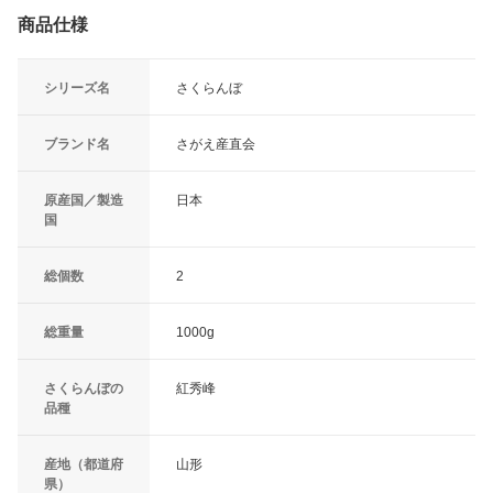
商品仕様
シリーズ名
さくらんぼ
ブランド名
さがえ産直会
原産国／製造
日本
国
総個数
2
総重量
1000g
さくらんぼの
紅秀峰
品種
産地（都道府
山形
県）