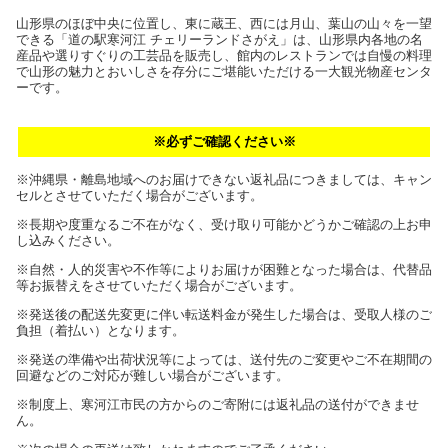
山形県のほぼ中央に位置し、東に蔵王、西には月山、葉山の山々を一望
できる「道の駅寒河江 チェリーランドさがえ」は、山形県内各地の名
産品や選りすぐりの工芸品を販売し、館内のレストランでは自慢の料理
で山形の魅力とおいしさを存分にご堪能いただける一大観光物産センタ
ーです。
※必ずご確認ください※
※沖縄県・離島地域へのお届けできない返礼品につきましては、キャン
セルとさせていただく場合がございます。
※長期や度重なるご不在がなく、受け取り可能かどうかご確認の上お申
し込みください。
※自然・人的災害や不作等によりお届けが困難となった場合は、代替品
等お振替えをさせていただく場合がございます。
※発送後の配送先変更に伴い転送料金が発生した場合は、受取人様のご
負担（着払い）となります。
※発送の準備や出荷状況等によっては、送付先のご変更やご不在期間の
回避などのご対応が難しい場合がございます。
※制度上、寒河江市民の方からのご寄附には返礼品の送付ができませ
ん。