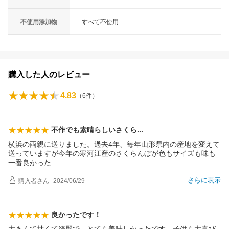
不使用添加物
すべて不使用
購入した人のレビュー
4.83
（
6
件）
不作でも素晴らしいさく
ら
横浜の両親に送りました。過去4年、毎年山形県内の産地を変えて
送っていますが今年の寒河江産のさくらんぼが色もサイズも味も
一番良かっ
た
さらに表示
購入者
さん
2024/06/29
良かったです！