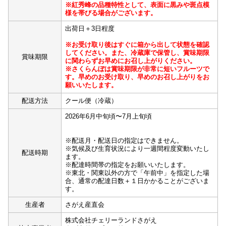
※紅秀峰の品種特性として、表面に黒みや斑点模
様を帯びる場合がございます。
出荷日＋3日程度
※お受け取り後はすぐに箱から出して状態を確認
してください。また、冷蔵庫で保管し、賞味期限
賞味期限
に関わらずお早めにお召し上がりください。
※さくらんぼは賞味期限が非常に短いフルーツで
す。早めのお受け取り、早めのお召し上がりをお
願いいたします。
配送方法
クール便（冷蔵）
2026年6月中旬頃〜7月上旬頃
※配送月・配送日の指定はできません。
※気候及び生育状況により一週間程度変動いたし
配送時期
ます。
※配達時間帯の指定をお願いいたします。
※東北・関東以外の方で「午前中」を指定した場
合、通常の配達日数＋１日かかることがございま
す。
生産者
さがえ産直会
株式会社チェリーランドさがえ