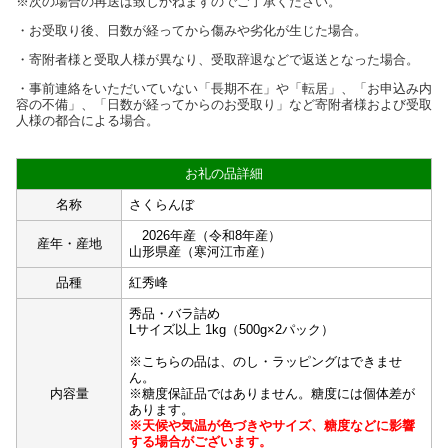
※次の場合の再送は致しかねますのでご了承ください。
・お受取り後、日数が経ってから傷みや劣化が生じた場合。
・寄附者様と受取人様が異なり、受取辞退などで返送となった場合。
・事前連絡をいただいていない「長期不在」や「転居」、「お申込み内
容の不備」、「日数が経ってからのお受取り」など寄附者様および受取
人様の都合による場合。
お礼の品詳細
名称
さくらんぼ
2026年産（令和8年産）
産年・産地
山形県産（寒河江市産）
品種
紅秀峰
秀品・バラ詰め
Lサイズ以上 1kg（500g×2パック）
※こちらの品は、のし・ラッピングはできませ
ん。
内容量
※糖度保証品ではありません。糖度には個体差が
あります。
※天候や気温が色づきやサイズ、糖度などに影響
する場合がございます。