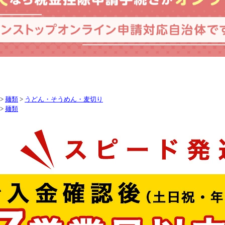
>
麺類
>
うどん・そうめん・麦切り
>
麺類