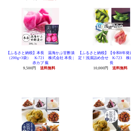
【ふるさと納税】本長 温海かぶ甘酢漬
【ふるさと納税】【令和8年発
（200g×3袋） K-721 株式会社 本長 |
定！浅漬詰め合せ K-723 
赤カブ 蕪
長
9,500円
送料無料
10,000円
送料無料