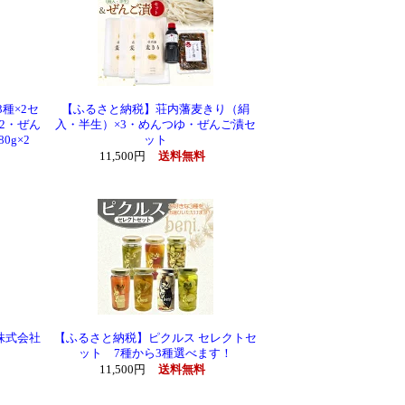
種×2セ
【ふるさと納税】荘内藩麦きり（絹
×2・ぜん
入・半生）×3・めんつゆ・ぜんご漬セ
0g×2
ット
11,500円
送料無料
株式会社
【ふるさと納税】ピクルス セレクトセ
ット 7種から3種選べます！
11,500円
送料無料