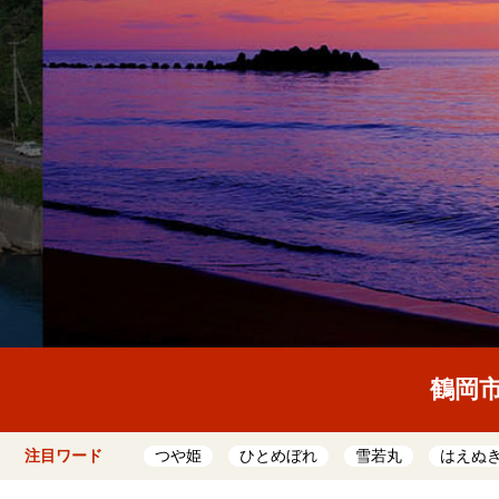
鶴岡
注目ワード
つや姫
ひとめぼれ
雪若丸
はえぬ