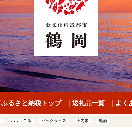
市ふるさと納税トップ
返礼品一覧
よく
き
パックご飯
パックライス
庄内米
地酒