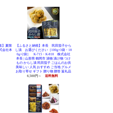
送】夏限
【ふるさと納税】本長 民田茄子から
株式会社本
し漬 お選びください［100g×3袋・18
0g×2袋］ K-715・K-818 株式会社
本長 | 山形県 鶴岡市 漬物 漬け物 つけ
もの からし漬 民田茄子 ごはんのお供
美味しい 人気 おすすめ ご当地 グルメ
お取り寄せ ギフト 贈り物 贈答 返礼品
6,500円～
送料無料