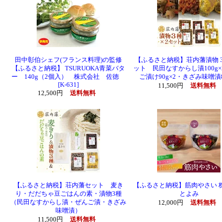
田中彰伯シェフ(フランス料理)の監修
【ふるさと納税】荘内藩漬物 3
【ふるさと納税】 TSURUOKA青菜バタ
ット 民田なすからし漬100g
ー 140g（2個入） 株式会社 佐徳
ご漬け90g×2・きざみ味噌漬8
[K-631]
11,500円
送料無料
12,500円
送料無料
【ふるさと納税】荘内藩セット 麦き
【ふるさと納税】筋肉やさい 
り・だだちゃ豆ごはんの素・漬物3種
とよみ
（民田なすからし漬・ぜんご漬・きざみ
12,000円
送料無料
味噌漬）
11,500円
送料無料