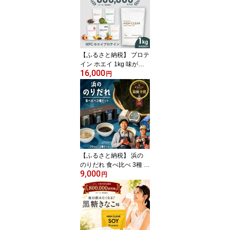
【ふるさと納税】 プロテ
イン ホエイ 1kg 味が選
16,000
べる！ ココア / 抹茶 / チ
円
ョコバナナ / ピーチ / ミ
ックスフルーツ ハイクリ
アー WPC ホエイプロテ
イン 送料無料 筋トレ 男
性 女性 ダイエット トレ
ーニング ダイエット 七
ヶ浜町 hk-wpc-1000
【ふるさと納税】 浜の
のりだれ 食べ比べ 3種 セ
9,000
ット SEASAW ｜ 海苔 無
円
添加 調味料 佃煮 のり佃
煮 佃煮瓶 ご飯のお供 令
和の虎 お歳暮 御歳暮 贈
答 ギフト のし 熨斗 送料
無料 皇室献上 のり 高級
海苔 七ヶ浜 ドレッシン