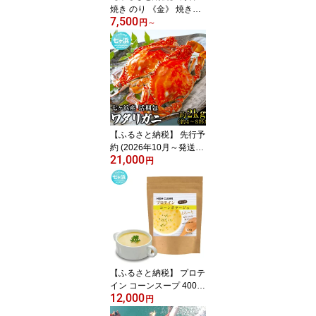
焼き のり 《金》 焼き海
7,500
苔 枚数が選べる！ 全形
円
～
20枚 / 40枚 / 50枚 / 100
枚 一番摘み みちのく寒
流のり 七ヶ浜産 ｜ 新海
苔 恵方巻き ギフト おに
ぎり 寿司 小分け 焼海苔
5000円 宮城県 七ヶ浜町
｜ jf-nrkj
【ふるさと納税】 先行予
約 (2026年10月～発送)
21,000
活 梱包 ワタリガニ 2kg
円
(約5〜8杯) 七ヶ浜産 かに
カニ 蟹 渡り蟹 ガザミ 旬
新鮮 パスタ ボイル 海鮮
ケジャン 味噌 蟹肉 鍋 お
つまみ 日本酒 グルメ 高
級 国産 ごはん 宮城県 七
ヶ浜町 ｜nn-wg02-R8
【ふるさと納税】 プロテ
イン コーンスープ 400g
12,000
｜ ハイクリアー インス
円
タント 男性 女性 子供 朝