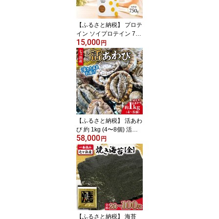
グ マヨ たれ ソース
【ふるさと納税】 プロテ
イン ソイプロテイン 750
15,000
g 黒糖きなこ味 HIGH CL
円
EAR ハイクリアー 人口
甘味料 不使用 国産 国内
製造 美髪 タンパク質 た
んぱく質 美容 大豆 健康
ビタミン 女性 低糖質 低
脂質 筋トレ トレーニン
グ ヘルシー ダイエット
七ヶ浜町 hk-soy-750-kk
【ふるさと納税】 活あわ
び 約 1kg (4〜8個) 活き
58,000
たままお届け！エアーポ
円
ンプ付 冷蔵 蝦夷 あわび
国産 サイズおまかせ｜
七ヶ浜 漁協 鮑 素潜り 高
級 ステーキ アワビ 刺身
蒸し 肉厚 漁港直送 天然
新鮮 お造り 宮城県 七ヶ
浜町 ｜ jf-aw01-r6pd
【ふるさと納税】 海苔