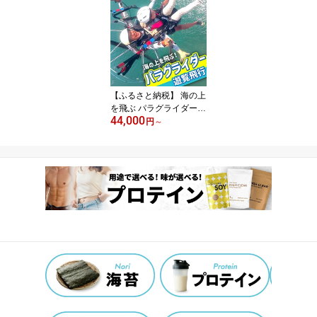
食 送料無料 国産 日本製
ぷろていん タンパク質
たんぱく質 ビタミン 栄
養 健康 筋トレ ダイエッ
ト トレーニング 宮城県
七ヶ浜 ｜ hk-pts-cs400
【ふるさと納税】 海の上
を飛ぶ パラグライダー
44,000
遊覧飛行｜ 体験 スカイ
円
～
アクティビティー 初心者
歓迎 感動 夏 夏休み 思い
出 レジャー 旅 宮城県 七
ヶ浜 ｜ ko-para