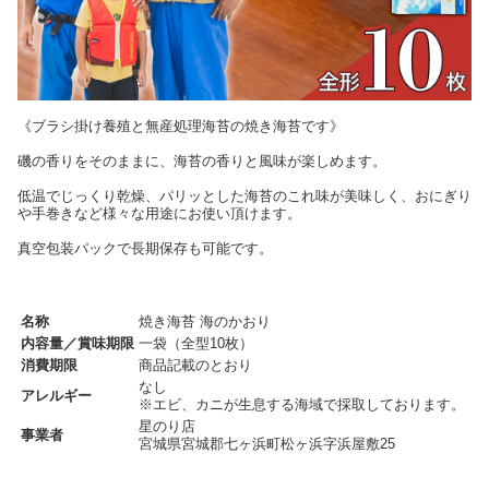
《ブラシ掛け養殖と無産処理海苔の焼き海苔です》
磯の香りをそのままに、海苔の香りと風味が楽しめます。
低温でじっくり乾燥、パリッとした海苔のこれ味が美味しく、おにぎり
や手巻きなど様々な用途にお使い頂けます。
真空包装パックで長期保存も可能です。
名称
焼き海苔 海のかおり
内容量／賞味期限
一袋（全型10枚）
消費期限
商品記載のとおり
なし
アレルギー
※エビ、カニが生息する海域で採取しております。
星のり店
事業者
宮城県宮城郡七ヶ浜町松ヶ浜字浜屋敷25