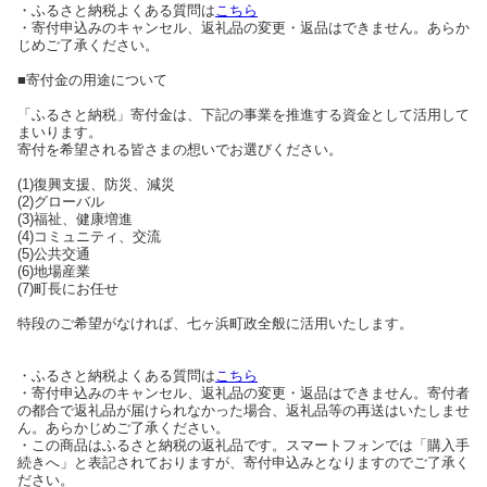
・ふるさと納税よくある質問は
こちら
・寄付申込みのキャンセル、返礼品の変更・返品はできません。あらか
じめご了承ください。
■寄付金の用途について
「ふるさと納税」寄付金は、下記の事業を推進する資金として活用して
まいります。
寄付を希望される皆さまの想いでお選びください。
(1)復興支援、防災、減災
(2)グローバル
(3)福祉、健康増進
(4)コミュニティ、交流
(5)公共交通
(6)地場産業
(7)町長にお任せ
特段のご希望がなければ、七ヶ浜町政全般に活用いたします。
・ふるさと納税よくある質問は
こちら
・寄付申込みのキャンセル、返礼品の変更・返品はできません。寄付者
の都合で返礼品が届けられなかった場合、返礼品等の再送はいたしませ
ん。あらかじめご了承ください。
・この商品はふるさと納税の返礼品です。スマートフォンでは「購入手
続きへ」と表記されておりますが、寄付申込みとなりますのでご了承く
ださい。