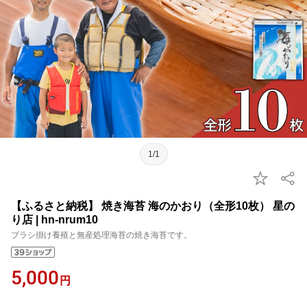
1/1
【ふるさと納税】 焼き海苔 海のかおり（全形10枚） 星の
り店 | hn-nrum10
ブラシ掛け養殖と無産処理海苔の焼き海苔です。
5,000
円