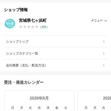
ショップ情報
宮城県七ヶ浜町
メニュー
（
5
件）
ショップトップ
ショップカテゴリ一覧
会社概要（支払・配送方法）
受注・発送カレンダー
2026年8月
20
日
月
火
水
木
金
土
日
月
火