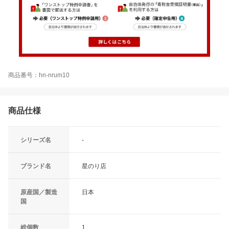
商品番号：hn-nrum10
商品仕様
シリーズ名
-
ブランド名
星のり店
原産国／製造
日本
国
総個数
1