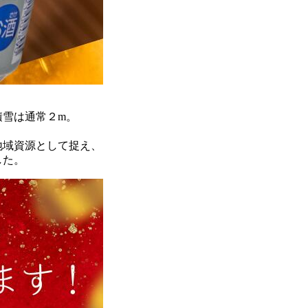
積雪は通常２m。
地域資源として捉え、
した。