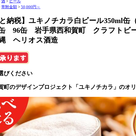
>
酒
>
ビール
>
寄附金額
>
50,000円～
と納税】ユキノチカラ白ビール350ml缶（
72缶 96缶 岩手県西和賀町 クラフト
縄 ヘリオス酒造
選びください
賀町のデザインプロジェクト「ユキノチカラ」のオ