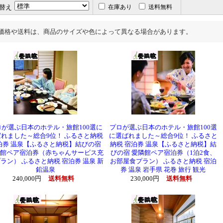
替え
在庫あり
送料無料
価格や送料は、商品のサイズや色によって異なる場合があります。
ロが選ぶ日本のホテル・旅館100選に
プロが選ぶ日本のホテル・旅館100選
れました～総合9位！ ふるさと納税
に選ばれました～総合9位！ ふるさと
泊券 温泉【ふるさと納税】結びの宿
納税 宿泊券 温泉【ふるさと納税】結
館ペア宿泊券（赤ちゃんサービス充
びの宿 愛隣館ペア宿泊券（1泊2食、
ラン） ふるさと納税 宿泊券 温泉 新
お部屋食プラン） ふるさと納税 宿泊
鉛温泉
券 温泉 岩手県 花巻 旅行 観光
240,000円
送料無料
230,000円
送料無料