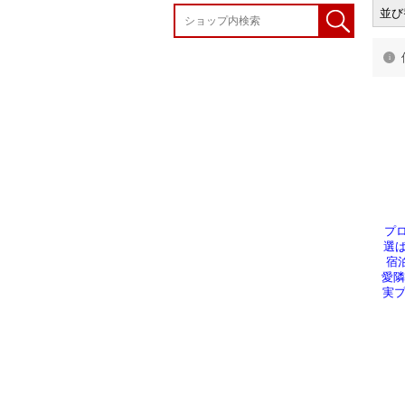
並び
プ
選ば
宿
愛隣
実プ