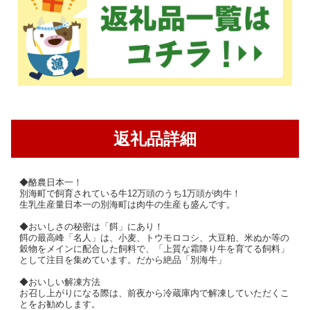
返礼品詳細
◆酪農日本一！
別海町で飼育されている牛12万頭のうち1万頭が肉牛！
生乳生産量日本一の別海町は肉牛の生産も盛んです。
◆おいしさの秘密は「餌」にあり！
餌の最高峰「名人」は、小麦、トウモロコシ、大豆粕、米ぬか等の
穀物をメインに配合した飼料で、「上質な霜降り牛を育てる飼料」
として注目を集めています。だから絶品「別海牛」
◆おいしい解凍方法
お召し上がりになる際は、前夜から冷蔵庫内で解凍していただくこ
とをお勧めします。