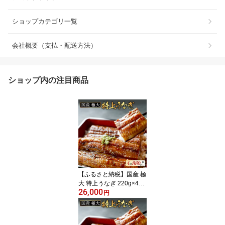
ショップカテゴリ一覧
会社概要（支払・配送方法）
ショップ内の注目商品
【ふるさと納税】国産 極
大 特上うなぎ 220g×4尾
26,000
【発送時期が選べる】（
円
ふるさと納税 うなぎ 国
産 うなぎ 美味しい 鰻 ウ
ナギ 蒲焼き 蒲焼 かばや