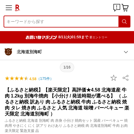
8/11(火)01:59まで
要エントリー
北海道別海町
1/16
（
175
件）
4.58
【ふるさと納税】【楽天限定】高評価★4.58 北海道産 牛
肉 1.2kg 別海牛焼肉 【小分け / 発送時期が選べる】 （ ふ
るさと納税 訳あり 肉 ふるさと納税 牛肉 ふるさと納税 焼
肉 タレ 焼き肉 ふるさと 人気 北海道 味噌 バーベキュー 楽
天限定 北海道別海町 ）
ふるさと納税 北海道 別海町 肉 赤身 小分け 焼肉セット 国産 バーベキュー 焼
肉用 やきにく にく 訳アリ わけあり ふるさと納税 肉 北海道別海町 牛肉 お肉
楽天限定 緊急支援 品