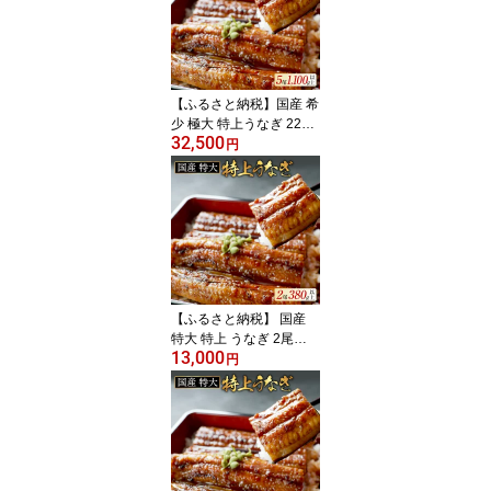
き 魚 魚介 魚貝 海鮮 うな
重 ひつまぶし 蒲焼 訳あ
り ギフト 人気 おすすめ
北海道 別海町 ふるさと
納税 ）
【ふるさと納税】国産 希
少 極大 特上うなぎ 220g
32,500
×5尾【発送時期が選べ
円
る】（ ふるさと納税 う
なぎ 国産 うなぎ 鰻 美味
しい ウナギ 蒲焼き 蒲焼
かばやき 魚 魚介 魚貝 海
鮮 うな重 ひつまぶし 蒲
焼 訳あり ギフト 人気 お
すすめ 北海道 別海町 ふ
るさと納税 ）
【ふるさと納税】 国産
特大 特上 うなぎ 2尾
13,000
【発送時期が選べる】 合
円
計 380g 以上（ 190g × 2
尾 ）（ ふるさと納税 う
なぎ 国産 ふるさと納税
鰻 美味しい ふるさと 訳
あり うなぎ蒲焼 うなぎ
の蒲焼き 惣菜 湯せん レ