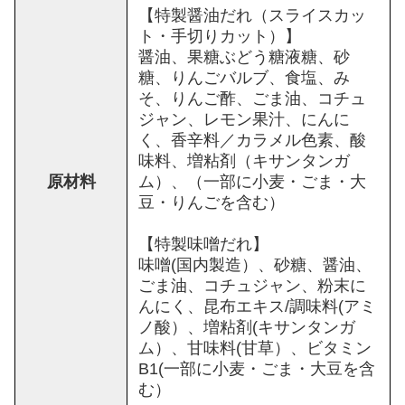
【特製醤油だれ（スライスカッ
ト・手切りカット）】
醤油、果糖ぶどう糖液糖、砂
糖、りんごバルブ、食塩、み
そ、りんご酢、ごま油、コチュ
ジャン、レモン果汁、にんに
く、香辛料／カラメル色素、酸
味料、増粘剤（キサンタンガ
原材料
ム）、（一部に小麦・ごま・大
豆・りんごを含む）
【特製味噌だれ】
味噌(国内製造）、砂糖、醤油、
ごま油、コチュジャン、粉末に
んにく、昆布エキス/調味料(アミ
ノ酸）、増粘剤(キサンタンガ
ム）、甘味料(甘草）、ビタミン
B1(一部に小麦・ごま・大豆を含
む）