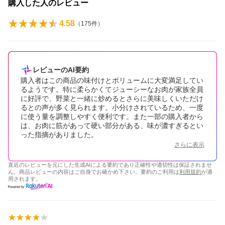
購入した人のレビュー
4.58
（
175
件）
レビューのAI要約
購入者はこの商品の味付けとボリュームに大変満足してい
るようです。特に柔らかくてジューシーなお肉が家族全員
に好評で、野菜と一緒に炒めるとさらに美味しくいただけ
るとの声が多く見られます。小分けされているため、一度
に使う量を調整しやすく便利です。また一部の購入者から
は、お肉に筋があって硬い部分がある、味が濃すぎるとい
った指摘がありました。
さらに表示
直近のレビューを元にした生成AIによる要約であり正確性や適切性は保証されませ
ん。商品レビューの内容はご自身でお確かめ下さい。要約のご利用は
利用規約
が適
用されます。