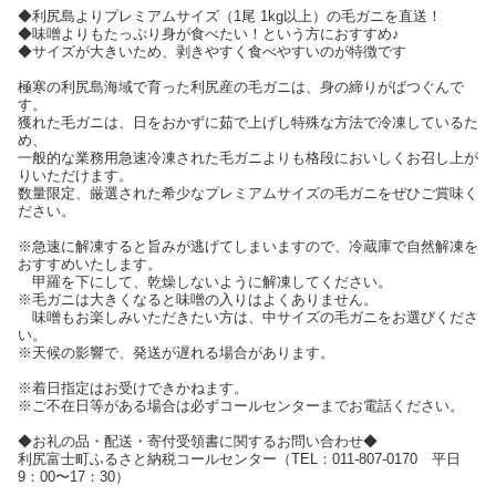
◆利尻島よりプレミアムサイズ（1尾 1kg以上）の毛ガニを直送！
◆味噌よりもたっぷり身が食べたい！という方におすすめ♪
◆サイズが大きいため、剥きやすく食べやすいのが特徴です
極寒の利尻島海域で育った利尻産の毛ガニは、身の締りがばつぐんで
す。
獲れた毛ガニは、日をおかずに茹で上げし特殊な方法で冷凍しているた
め、
一般的な業務用急速冷凍された毛ガニよりも格段においしくお召し上が
りいただけます。
数量限定、厳選された希少なプレミアムサイズの毛ガニをぜひご賞味く
ださい。
※急速に解凍すると旨みが逃げてしまいますので、冷蔵庫で自然解凍を
おすすめいたします。
甲羅を下にして、乾燥しないように解凍してください。
※毛ガニは大きくなると味噌の入りはよくありません。
味噌もお楽しみいただきたい方は、中サイズの毛ガニをお選びくださ
い。
※天候の影響で、発送が遅れる場合があります。
※着日指定はお受けできかねます。
※ご不在日等がある場合は必ずコールセンターまでお電話ください。
◆お礼の品・配送・寄付受領書に関するお問い合わせ◆
利尻富士町ふるさと納税コールセンター（TEL：011-807-0170 平日
9：00〜17：30）