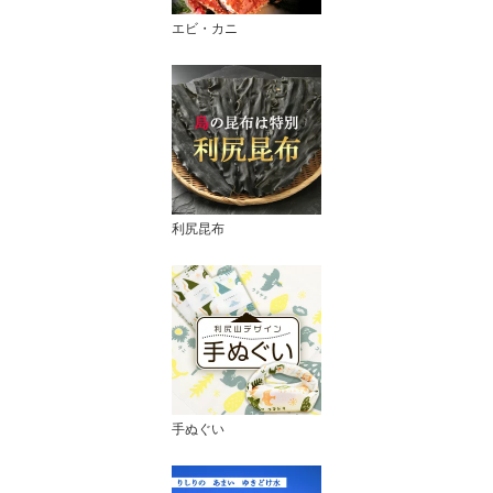
エビ・カニ
利尻昆布
手ぬぐい