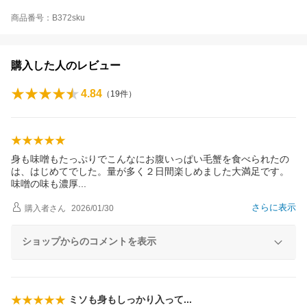
商品番号：B372sku
購入した人のレビュー
4.84
（
19
件）
身も味噌もたっぷりでこんなにお腹いっぱい毛蟹を食べられたの
は、はじめてでした。量が多く２日間楽しめました大満足です。
味噌の味も濃
厚
さらに表示
購入者
さん
2026/01/30
ショップからのコメントを表示
ミソも身もしっかり入っ
て