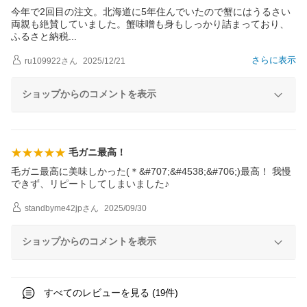
今年で2回目の注文。北海道に5年住んでいたので蟹にはうるさい
両親も絶賛していました。蟹味噌も身もしっかり詰まっており、
ふるさと納
税
さらに表示
ru109922
さん
2025/12/21
ショップからのコメントを表示
毛ガニ最高！
毛ガニ最高に美味しかった(＊&#707;&#4538;&#706;)最高！ 我慢
できず、リピートしてしまいました♪
standbyme42jp
さん
2025/09/30
ショップからのコメントを表示
すべてのレビューを見る (
件)
19