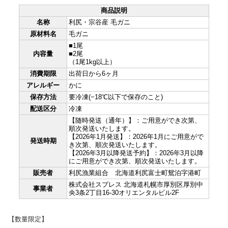
商品説明
名称
利尻・宗谷産 毛ガニ
原材料名
毛ガニ
■1尾
内容量
■2尾
（1尾1kg以上）
消費期限
出荷日から6ヶ月
アレルギー
かに
保存方法
要冷凍(−18℃以下で保存のこと)
配送区分
冷凍
【随時発送（通年）】：ご用意ができ次第、
順次発送いたします。
【2026年1月発送】：2026年1月にご用意がで
発送時期
き次第、順次発送いたします。
【2026年3月以降発送予約】：2026年3月以降
にご用意ができ次第、順次発送いたします。
販売者
利尻漁業組合 北海道利尻富士町鴛泊字港町
株式会社スプレス 北海道札幌市厚別区厚別中
事業者
央3条2丁目16-30オリエンタルビル2F
【数量限定】