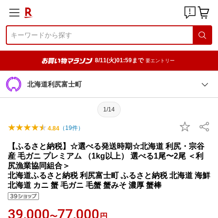
8/11(火)01:59まで
要エントリー
北海道利尻富士町
1/14
（
19
件）
4.84
【ふるさと納税】☆選べる発送時期☆北海道 利尻・宗谷
産 毛ガニ プレミアム （1kg以上） 選べる1尾〜2尾 ＜利
尻漁業協同組合＞
北海道ふるさと納税 利尻富士町 ふるさと納税 北海道 海鮮
北海道 カニ 蟹 毛ガニ 毛蟹 蟹みそ 濃厚 蟹棒
39,000
77,000
〜
円