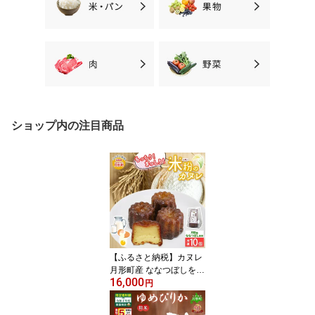
ショップ内の注目商品
【ふるさと納税】カヌレ
月形町産 ななつぼしを使
16,000
った 米粉のカヌレ 10個
円
米粉 洋菓子 菓子 冷凍 小
分け 手軽 時短 送料無料