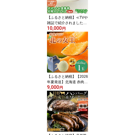
【 月形町 】 お届け：2
025年12月上旬より順次
出荷
【ふるさと納税】≪TVや
雑誌で紹介されました≫
10,000
ポポットお食事券/名物オ
円
ムライス2食分※ランチ
タイムコーヒー付 チケッ
ト
【ふるさと納税】【2026
年夏発送】北海道 赤肉メ
9,000
ロン 北の女王 秀品 約1.6
円
kg×1玉 令和8年 メロン
果物 フルーツ 旬 季節 希
少 貴重 甘い 豊潤 国産 デ
ザート ご褒美 産地直送
ギフト お祝い 贈答品 贈
り物 お中元 常温 お届
け：7月上旬から7月末に
順次発送