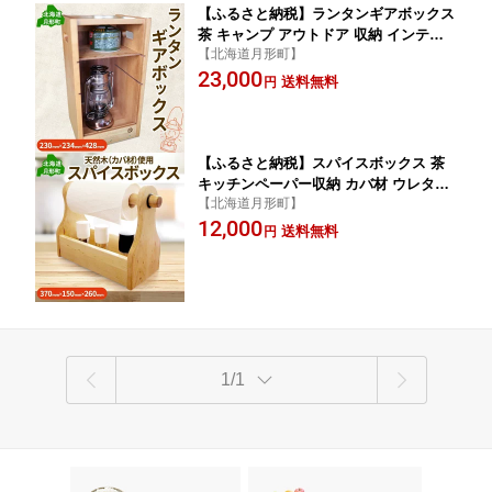
【ふるさと納税】ランタンギアボックス
茶 キャンプ アウトドア 収納 インテリ
【北海道月形町】
ア アンティーク調木目の風合い ランタ
23,000
ンケース ウレタン塗装 レジャー 小物収
送料無料
円
納 玄関収納 公益財団法人矯正協会月形
地方事務所 送料無料 北海道 月形町 お
届け：2025年4月下旬まで
【ふるさと納税】スパイスボックス 茶
キッチンペーパー収納 カバ材 ウレタン
【北海道月形町】
塗装 キャンプギア レジャー 木製インテ
12,000
リア 小物収納 アウトドア用品 調味料収
送料無料
円
納 天然素材 公益財団法人矯正協会月形
地方事務所 送料無料 北海道 月形町 お
届け：2027年4月下旬まで
1/1