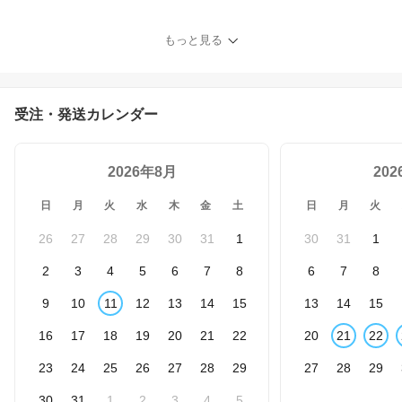
ブーケ 旬 季節 詰め合わ
せ 生花 フラワー アレン
もっと見る
ジメント 産地直送 お
届け：2026年6月～11月
末まで
受注・発送カレンダー
2026年8月
20
日
月
火
水
木
金
土
日
月
火
26
27
28
29
30
31
1
30
31
1
2
3
4
5
6
7
8
6
7
8
9
10
11
12
13
14
15
13
14
15
16
17
18
19
20
21
22
20
21
22
23
24
25
26
27
28
29
27
28
29
30
31
1
2
3
4
5