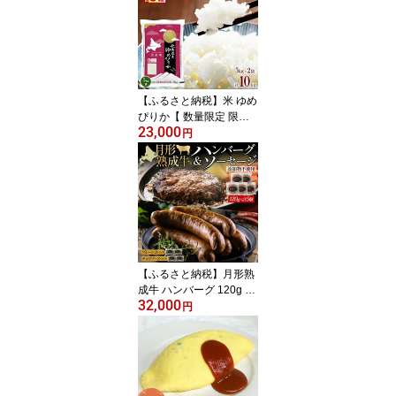
もっちり もちもち グル
テンフリー 備蓄 北海道
月形町
【ふるさと納税】米 ゆめ
ぴりか【 数量限定 限定
23,000
寄附額 最短 5営業日以内
円
発送 】 令和7年産 北海道
月形町産 10kg(5kg×2袋)
白米 お米 こめ コメ おこ
め 最短配送 特A 北海道
産 北海道米 お届け：最
短5営業日～10日程度、
準備整い次第順次発送
【ふるさと納税】月形熟
成牛 ハンバーグ 120g ×
32,000
5個 ソーセージ プレーン
円
チョリソー 30g × 4本 各
2パック 計1080g 添加物
不使用 セット ブランド
高級 グルメ お取り寄せ
肉汁 焼肉 鉄板焼 ギフト