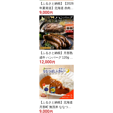
【ふるさと納税】【2026
年夏発送】北海道 赤肉メ
9,000
ロン 北の女王 秀品 約1.6
円
kg×1玉 令和8年 メロン
果物 フルーツ 旬 季節 希
少 貴重 甘い 豊潤 国産 デ
ザート ご褒美 産地直送
ギフト お祝い 贈答品 贈
り物 お中元 常温 お届
け：7月上旬から7月末に
順次発送
【ふるさと納税】月形熟
成牛 ハンバーグ 120g ×
12,000
2個 ソーセージ プレーン
円
30g × 4本 1パック 計360
g 添加物不使用 セット ブ
ランド 高級 グルメ お取
り寄せ 肉汁 焼肉 鉄板焼
ギフト 【 月形町 】 お
届け：2025年12月上旬
より順次出荷
【ふるさと納税】北海道
月形町 無洗米 ななつぼ
9,000
し 2kg カレーソース 月
円