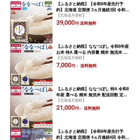
【ふるさと納税】【令和8年産先行予
約】北海道 定期便 3ヵ月連続3回 令和8
【北海道月形町】
年産 ななつぼし 5kg×1袋 特A レビュー
39,000
キャンペーン対象品 精米 米 白米 ご飯
送料無料
円
お米 ごはん 国産 ブランド米 おにぎり
ふっくら 産地直送 月形 お届け：2026
年11月より順次発送
【ふるさと納税】ななつぼし 令和8年産
お米 特A 選べる 内容量 精米 無洗米 米
【北海道月形町】
【2026年11月より発送予定】北海道 月
7,000
形産 ご飯 白米 ごはん 国産 ブランド米
送料無料
円
～
おにぎり 産地直送 お届け：2026年11
月より発送予定
【ふるさと納税】ななつぼし 特A 令和8
年産 選べる 精米 無洗米 配送回数 定期
【北海道月形町】
便 米 【2026年11月より発送予定】北海
21,000
道 月形産 白米 ご飯 お米 ごはん 国産 ブ
送料無料
円
～
ランド米 おにぎり 産地直送 お届け：2
026年11月より発送予定
【ふるさと納税】【令和8年産先行予
約】北海道 定期便 4ヵ月連続4回 令和8