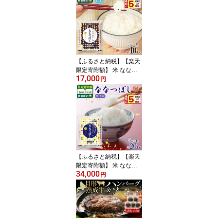
【ふるさと納税】【楽天
限定寄附額】 米 ななつ
17,000
ぼし 【 限定寄附額 最短
円
5営業日以内発送 】 令和
7年産 北海道 月形町産 1
0kg (5kg×2袋) 白米 お米
こめ コメ おこめ 最短配
送 特A 北海道産 米 お
届け：5営業日～7営業日
以内で準備整い次第順次
発送
【ふるさと納税】【楽天
限定寄附額】 米 ななつ
34,000
ぼし 【 限定寄附額 最短
円
5営業日以内発送 】 令和
7年産 北海道 月形町産 2
0kg (5kg×4袋) 無洗米 お
米 こめ コメ おこめ 最短
配送 特A 北海道産 米