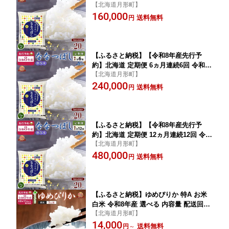
【北海道月形町】
年産 ななつぼし 無洗米 5kg×4袋 レビュ
160,000
ーキャンペーン対象品 特A 米 白米 ご飯
送料無料
円
お米 ごはん 国産 ブランド米 時短 産地
直送 月形 お届け：2026年11月より順
次発送
【ふるさと納税】【令和8年産先行予
約】北海道 定期便 6ヵ月連続6回 令和8
【北海道月形町】
年産 ななつぼし 無洗米 5kg×4袋 レビュ
240,000
ーキャンペーン対象品 特A 米 白米 ご飯
送料無料
円
お米 ごはん 国産 ブランド米 時短 産地
直送 月形 お届け：2026年11月より順
次発送
【ふるさと納税】【令和8年産先行予
約】北海道 定期便 12ヵ月連続12回 令和
【北海道月形町】
8年産 ななつぼし 無洗米 5kg×4袋 レビ
480,000
ューキャンペーン対象品 特A 米 白米 ご
送料無料
円
飯 お米 ごはん 国産 ブランド米 時短 産
地直送 月形 お届け：2026年11月より
順次発送
【ふるさと納税】ゆめぴりか 特A お米
白米 令和8年産 選べる 内容量 配送回数
【北海道月形町】
定期便 米 精米【2026年11月より発送予
14,000
定】北海道 月形産 ご飯 ごはん 国産 ブ
送料無料
円
～