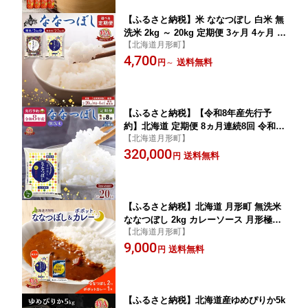
【ふるさと納税】米 ななつぼし 白米 無
洗米 2kg ～ 20kg 定期便 3ヶ月 4ヶ月 令
【北海道月形町】
和7年産 北海道 月形町産 特A 北海道産
4,700
北海道米 お米 こめ コメ 単発 【 数量限
送料無料
円
～
定 最短 5営業日以内発送 】 お届け：
最短5営業日～10日程度、準備整い次第
順次発送
【ふるさと納税】【令和8年産先行予
約】北海道 定期便 8ヵ月連続8回 令和8
【北海道月形町】
年産 ななつぼし 無洗米 5kg×4袋 レビュ
320,000
ーキャンペーン対象品 特A 米 白米 ご飯
送料無料
円
お米 ごはん 国産 ブランド米 時短 産地
直送 月形 お届け：2026年11月より順
次発送
【ふるさと納税】北海道 月形町 無洗米
ななつぼし 2kg カレーソース 月形極カ
【北海道月形町】
レー レトルトカレー ご当地カレー pop
9,000
ote ポポット セット 備蓄 非常食 保存食
送料無料
円
長期保存 特A 精米 米 ご飯 お米 ごはん
国産 お取り寄せ JA 送料無料
【ふるさと納税】北海道産ゆめぴりか5k