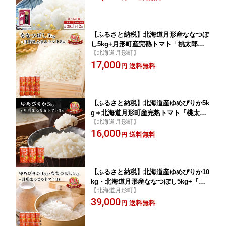
ランド米 おにぎり 産地直送 お届け：2
026年11月より発送予定
【ふるさと納税】北海道月形産ななつぼ
し5kg+月形町産完熟トマト「桃太郎」
【北海道月形町】
使用『月形まんまるトマト』8本 お米 果
17,000
汁飲料 野菜飲料 トマトジュース
送料無料
円
【ふるさと納税】北海道産ゆめぴりか5k
g＋北海道月形町産完熟トマト「桃太
【北海道月形町】
郎」使用『月形まんまるトマト』3本 米
16,000
お米 果汁飲料 野菜飲料 トマトジュース
送料無料
円
【ふるさと納税】北海道産ゆめぴりか10
kg・北海道月形産ななつぼし5kg+『月
【北海道月形町】
形まんまるトマト』8本 米 お米 果汁飲
39,000
料 野菜飲料 トマトジュース
送料無料
円