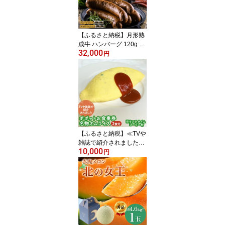
お届け：5営業日～7営業
日以内で準備整い次第順
次発送
【ふるさと納税】月形熟
成牛 ハンバーグ 120g ×
32,000
5個 ソーセージ プレーン
円
チョリソー 30g × 4本 各
2パック 計1080g 添加物
不使用 セット ブランド
高級 グルメ お取り寄せ
肉汁 焼肉 鉄板焼 ギフト
【 月形町 】 お届け：2
025年12月上旬より順次
出荷
【ふるさと納税】≪TVや
雑誌で紹介されました≫
10,000
ポポットお食事券/名物オ
円
ムライス2食分※ランチ
タイムコーヒー付 チケッ
ト