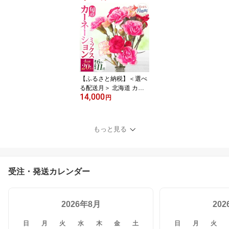
形極カレー レトルトカレ
ー ご当地カレー popote
ポポット セット 備蓄 非
常食 保存食 長期保存 特
A 精米 米 ご飯 お米 ごは
ん 国産 お取り寄せ JA 送
料無料
【ふるさと納税】＜選べ
る配送月＞ 北海道 カー
14,000
ネーション ミックス 4品
円
種 20本以上 花 花束 切花
ブーケ 旬 季節 詰め合わ
せ 生花 フラワー アレン
もっと見る
ジメント 産地直送 お
届け：2026年6月～11月
末まで
受注・発送カレンダー
2026年8月
20
日
月
火
水
木
金
土
日
月
火