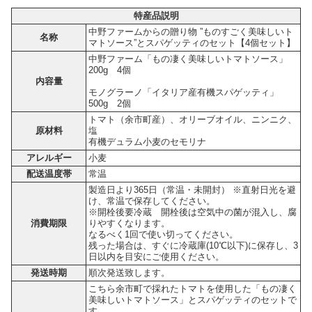
特産品説明
中野ファームからの贈り物 ”ものすごく美味しいト
名称
マトソース”とスパゲッティのセット【4個セット】
中野ファーム「もの凄く美味しいトマトソース」
200g 4個
内容量
モノグラーノ「イタリア産有機スパゲッティ」
500g 2個
トマト（余市町産）、オリーブオイル、ニンニク、
原材料
塩
有機デュラム小麦のセモリナ
アレルギー
小麦
配送温度帯
常温
製造日より365日（常温・未開封） ※直射日光を避
け、常温で保存してください。
※開栓後要冷蔵 開栓後は空気中の菌が混入し、腐
消費期限
りやすくなります。
なるべく1回で使い切ってください。
残った場合は、すぐに冷蔵庫(10℃以下)に保存し、3
日以内を目安にご使用ください。
発送時期
順次発送致します。
こちら余市町で採れたトマトを使用した「もの凄く
美味しいトマトソース」とスパゲッティのセットで
す。