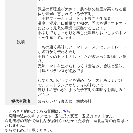
気温の寒暖差が大きく、農作物の糖度が高くなる優
位な気候に恵まれている余市町。
「中野ファーム」は、トマト専門の生産者。
温度、湿度、日射量など朝夕、季節を通じてトマト
にとって最良の環境に調整することで、
小ぶりでもしっかりと熟した濃厚なおいしさのトマ
トを生産しています。
説明
「もの凄く美味しいトマトソース」は、ストレート
な名前から伝わる通り、
中野さんのトマトのおいしさがぎゅっと凝縮した逸
品。
完熟トマトを生からじっくり煮込み、旨味と酸味、
甘味のバランスが絶妙です。
茹でたスパゲッティを温めたソースとあえるだけ
で、レストランクオリティの味わいに！
造り手の想いがつまった余市町の美味をお楽しみく
ださい。
提供事業者
ほっかいどう食図鑑 株式会社
・ふるさと納税よくある質問は
こちら
・寄附申込みのキャンセル、返礼品の変更・返品はできません。
寄附者様の都合で返礼品が届けられなかった場合、返礼品等の再送はい
たしません。
あらかじめご了承ください。