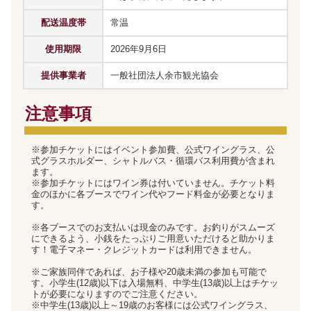
配送温度帯
常温
使用期限
2026年9月6日
提供事業者
一般社団法人余市観光協会
注意事項
※参加チケットにはイベント参加費、公式ワイングラス、公
式グラスホルダー、シャトルバス・循環バス利用費が含まれ
ます。
※参加チケットにはワイン券は付いていません。チケット料
金のほかに各ブースでワイン代やフード料金が必要となりま
す。
※各ブースでのお支払いは現金のみです。お釣りがスムーズ
にできるよう、小銭をたっぷりご用意いただけると助かりま
す！電子マネー・クレジットカードは利用できません。
※ご家族同伴であれば、お子様や20歳未満の参加も可能で
す。小学生(12歳)以下は入場無料、中学生(13歳)以上はチケッ
トが必要になりますのでご注意ください。
※中学生(13歳)以上～19歳のお客様には公式ワイングラス、