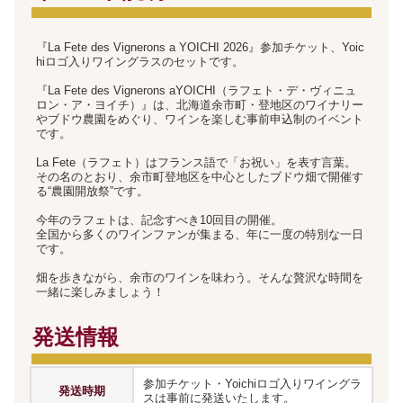
『La Fete des Vignerons a YOICHI 2026』参加チケット、Yoic
hiロゴ入りワイングラスのセットです。
『La Fete des Vignerons aYOICHI（ラフェト・デ・ヴィニュ
ロン・ア・ヨイチ）』は、北海道余市町・登地区のワイナリー
やブドウ農園をめぐり、ワインを楽しむ事前申込制のイベント
です。
La Fete（ラフェト）はフランス語で「お祝い」を表す言葉。
その名のとおり、余市町登地区を中心としたブドウ畑で開催す
る“農園開放祭”です。
今年のラフェトは、記念すべき10回目の開催。
全国から多くのワインファンが集まる、年に一度の特別な一日
です。
畑を歩きながら、余市のワインを味わう。そんな贅沢な時間を
一緒に楽しみましょう！
発送情報
参加チケット・Yoichiロゴ入りワイングラ
発送時期
スは事前に発送いたします。