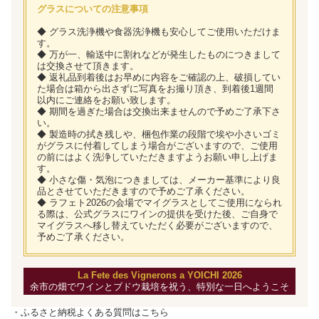
グラスについての注意事項
◆ グラス洗浄機や食器洗浄機も安心してご使用いただけま
す。
◆ 万が一、輸送中に割れなどが発生したものにつきまして
は交換させて頂きます。
◆ 返礼品到着後はお早めに内容をご確認の上、破損してい
た場合は箱から出さずに写真をお撮り頂き、到着後1週間
以内にご連絡をお願い致します。
◆ 期間を過ぎた場合は交換出来ませんので予めご了承下さ
い。
◆ 製造時の拭き残しや、梱包作業の段階で埃や小さいゴミ
がグラスに付着してしまう場合がございますので、ご使用
の前にはよく洗浄していただきますようお願い申し上げま
す。
◆ 小さな傷・気泡につきましては、メーカー基準により良
品とさせていただきますので予めご了承ください。
◆ ラフェト2026の会場でマイグラスとしてご使用になられ
る際は、公式グラスにワインの提供を受けた後、ご自身で
マイグラスへ移し替えていただく必要がございますので、
予めご了承ください。
La Fete des Vignerons a YOICHI 2026
余市の畑でワインとブドウ栽培を祝う、特別な一日へようこそ
・ふるさと納税よくある質問は
こちら