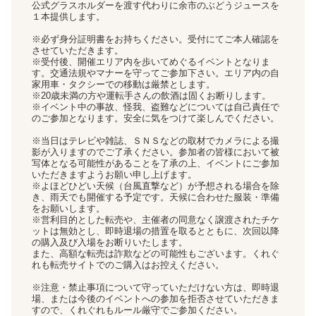
公式グラスホルダーを渡す代わりに余市のぶどうジュースを
１本提供します。
※必ず身分証明書をお持ちください。受付にてご本人確認を
させていただきます。
※受付後、開催エリア内を歩いてめぐるイベントとなりま
す。交通法規やマナーを守ってご参加下さい。エリア内の自
家用車・タクシーでの移動は厳禁とします。
※20歳未満の方や運転手さんの飲酒は固くお断りします。
※イベント中の事故、怪我、盗難などについては自己責任で
のご参加となります。安全に気をつけて楽しんでください。
※当日はテレビや雑誌、ＳＮＳなどの取材でカメラによる撮
影が入りますのでご了承ください。参加者の皆様において被
写体となる可能性があることを了承の上、イベントにご参加
いただきますようお願い申し上げます。
※よほどひどい天候（台風直撃など）が予想される場合を除
き、雨天でも開催する予定です。天候に合わせた服装・準備
をお願いします。
※営利目的とした転売や、主催者の同意なく譲渡されたチケ
ットは無効とし、即時退場の措置を取るとともに、次回以降
の購入及び入場をお断りいたします。
また、高額な転売は詐欺などの可能性もございます。くれぐ
れも転売サイトでのご購入はお控えください。
※注意・禁止事項について守っていただけない方は、即時退
場、または今後のイベントへの参加を拒否させていただきま
すので、くれぐれもルール厳守でご参加ください。