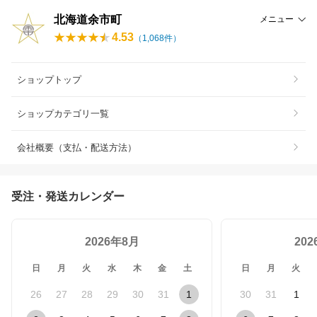
北海道余市町
メニュー
4.53
（
1,068
件）
ショップトップ
ショップカテゴリ一覧
会社概要（支払・配送方法）
受注・発送カレンダー
2026年8月
20
日
月
火
水
木
金
土
日
月
火
26
27
28
29
30
31
1
30
31
1