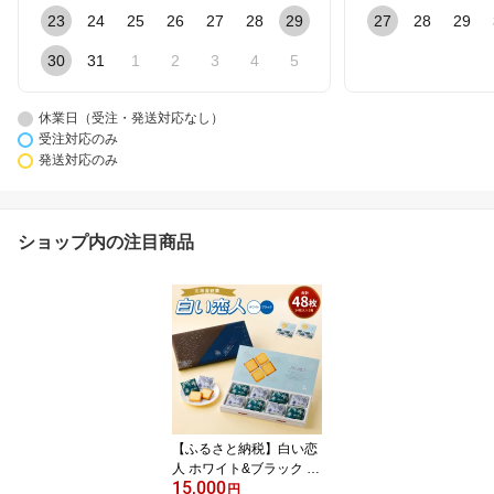
23
24
25
26
27
28
29
27
28
29
30
31
1
2
3
4
5
休業日（受注・発送対応なし）
受注対応のみ
発送対応のみ
ショップ内の注目商品
【ふるさと納税】白い恋
人 ホワイト&ブラック 48
15,000
枚 15,000円 1万5000円
円