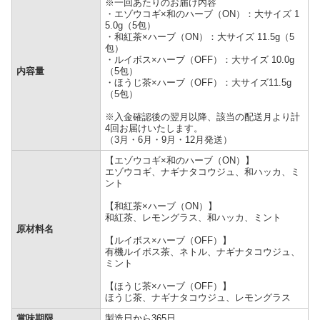
※一回あたりのお届け内容
・エゾウコギ×和のハーブ（ON）：大サイズ 1
5.0g（5包）
・和紅茶×ハーブ（ON）：大サイズ 11.5g（5
包）
・ルイボス×ハーブ（OFF）：大サイズ 10.0g
内容量
（5包）
・ほうじ茶×ハーブ（OFF）：大サイズ11.5g
（5包）
※入金確認後の翌月以降、該当の配送月より計
4回お届けいたします。
（3月・6月・9月・12月発送）
【エゾウコギ×和のハーブ（ON）】
エゾウコギ、ナギナタコウジュ、和ハッカ、ミ
ント
【和紅茶×ハーブ（ON）】
和紅茶、レモングラス、和ハッカ、ミント
原材料名
【ルイボス×ハーブ（OFF）】
有機ルイボス茶、ネトル、ナギナタコウジュ、
ミント
【ほうじ茶×ハーブ（OFF）】
ほうじ茶、ナギナタコウジュ、レモングラス
賞味期限
製造日から365日