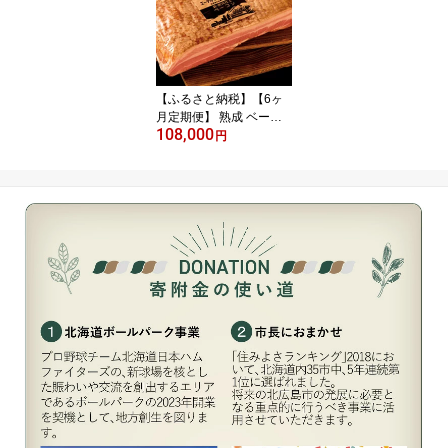
ングドシャ 個包装 お土
産 おやつ ギフト プレゼ
ント 銘菓 石屋製菓 北海
道 北広島市 送料無料
【ふるさと納税】【6ヶ
月定期便】 熟成 ベーコ
108,000
ン 合計3900g 650g×6ヶ
円
月 ベーコンブロック 豚
肉 燻製 おつまみ 惣菜 保
存料 着色料 酸化防止剤
卵 不使用 エーデル 毎月
お届け 冷蔵 北海道 北広
島市