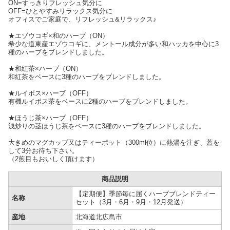
ON=すっきりフレッシュ気分に
OFF=ひとやすみリラックス気分に
オフィスでご家庭で、リフレッシュ&リラックス♪
★エゾウコギ×和のハーブ（ON）
希少な道東産エゾウコギに、メントール成分が多い和ハッカを中心に3
種のハーブをブレンドしました。
★和紅茶×ハーブ（ON）
和紅茶をベースに3種のハーブをブレンドしました。
★ルイボス×ハーブ（OFF）
有機ルイボス茶をベースに2種のハーブをブレンドしました。
★ほうじ茶×ハーブ（OFF）
浅炒りの茎ほうじ茶をベースに3種のハーブをブレンドしました。
大きめのマグカップ又はティーポット（300ml位）に熱湯を注ぎ、蓋を
して3分お待ち下さい。
（2煎目もおいしく頂けます）
商品説明
【定期便】季節毎に届くハーブブレンドティー
名称
セット（3月・6月・9月・12月発送）
産地
北海道北広島市