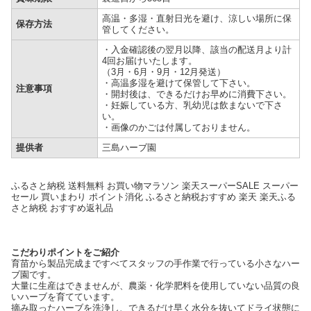
高温・多湿・直射日光を避け、涼しい場所に保
保存方法
管してください。
・入金確認後の翌月以降、該当の配送月より計
4回お届けいたします。
（3月・6月・9月・12月発送）
・高温多湿を避けて保管して下さい。
注意事項
・開封後は、できるだけお早めに消費下さい。
・妊娠している方、乳幼児は飲まないで下さ
い。
・画像のかごは付属しておりません。
提供者
三島ハーブ園
ふるさと納税 送料無料 お買い物マラソン 楽天スーパーSALE スーパー
セール 買いまわり ポイント消化 ふるさと納税おすすめ 楽天 楽天ふる
さと納税 おすすめ返礼品
こだわりポイントをご紹介
育苗から製品完成まですべてスタッフの手作業で行っている小さなハー
ブ園です。
大量に生産はできませんが、農薬・化学肥料を使用していない品質の良
いハーブを育てています。
摘み取ったハーブを洗浄し、できるだけ早く水分を抜いてドライ状態に