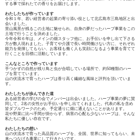
する事で採れたての香りをお届けします。
わたしたちが作っています
令和１年、若い経営者の起業の寄り添い役として北広島市三島地区と出
会いました。
里山風景が残るこの土地に魅せられ、自身の夢だったハーブ事業をこの
土地で行うことを決めました。
今年令和６年は、メインの畑スタッフ他に、お手伝いを申し出て下さる
方が数人現れました。子育てや介護で長い時間働けない方に、それぞれ
能力を発揮してもらい、お客様も働く人も笑顔になるよう事業を育てて
行くことを目標に活動しています。
こんなところで作っています
手つかずの自然が残り鳥と虫が合唱している場所で、約50種類のハー
ブを育てています。
山の伏流水で育ったハーブは香り高く繊細な風味と評判を頂いていま
す。
わたしたちが歩んできた道
ある経営者の学びの会でメンバーは出会いました。ハーブ事業の夢に賛
同して、2名の女性がお手伝いを申し出てくれました。代表の私を含め
皆ダブルワークのため、予定通りに畑に通えないことがあります。
花や野菜に比べ手間が掛からず、病害の心配も少ないハーブは、そんな
私たちに優しい存在です。
わたしたちの想い
山の伏流水で育った高品質のハーブを、全国、世界に知ってもらい、未
来へつなげる事業にして行きたいです。