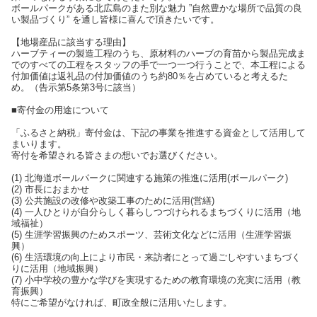
ボールパークがある北広島のまた別な魅力 ”自然豊かな場所で品質の良
い製品づくり” を通し皆様に喜んで頂きたいです。
【地場産品に該当する理由】
ハーブティーの製造工程のうち、原材料のハーブの育苗から製品完成ま
でのすべての工程をスタッフの手で一つ一つ行うことで、本工程による
付加価値は返礼品の付加価値のうち約80％を占めていると考えるた
め。（告示第5条第3号に該当）
■寄付金の用途について
「ふるさと納税」寄付金は、下記の事業を推進する資金として活用して
まいります。
寄付を希望される皆さまの想いでお選びください。
(1) 北海道ボールパークに関連する施策の推進に活用(ボールパーク)
(2) 市長におまかせ
(3) 公共施設の改修や改築工事のために活用(営繕)
(4) 一人ひとりが自分らしく暮らしつづけられるまちづくりに活用（地
域福祉）
(5) 生涯学習振興のためスポーツ、芸術文化などに活用（生涯学習振
興）
(6) 生活環境の向上により市民・来訪者にとって過ごしやすいまちづく
りに活用（地域振興）
(7) 小中学校の豊かな学びを実現するための教育環境の充実に活用（教
育振興）
特にご希望がなければ、町政全般に活用いたします。