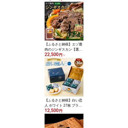
24枚入×2箱 2種 食べ比
べ お菓子 焼き菓子 洋菓
子 クッキー チョコ ラン
グドシャ 個包装 ギフト
お土産 銘菓 石屋製菓 北
海道 北広島市 送料無料
【ふるさと納税】エゾ鹿
肉のジンギスカン【選べ
22,500
る容量（1.2kg / 1.5kg / 2.
円
～
4kg）】【選べる定期便
（2回～12回）】300g ジ
ビエ シカ パック 小分け
成吉思汗 鍋 家庭用 薄切
り肉 自家製タレ漬け BB
Q 味付き肉 北海道産 北
広島市加工 冷凍 送料無
料
【ふるさと納税】白い恋
人 ホワイト 27枚 ブラッ
12,500
ク 9枚 合計36枚入 12,50
円
0円 1万2500円 2種 缶入
り 食べ比べ お菓子 焼き
菓子 クッキー チョコ ラ