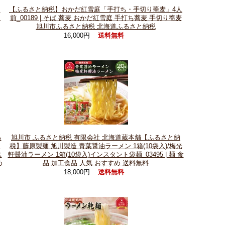
さ
【ふるさと納税】おかだ紅雪庭「手打ち・手切り蕎麦」4人
メ
前_00189 | そば 蕎麦 おかだ紅雪庭 手打ち蕎麦 手切り蕎麦
旭川市ふるさと納税 北海道ふるさと納税
16,000円
送料無料
る
旭川市 ふるさと納税 有限会社 北海道蔵本舗【ふるさと納
ン
税】藤原製麺 旭川製造 青葉醤油ラーメン 1箱(10袋入)/梅光
ス
軒醤油ラーメン 1箱(10袋入)インスタント袋麺_03495 | 麺 食
め
品 加工食品 人気 おすすめ 送料無料
18,000円
送料無料