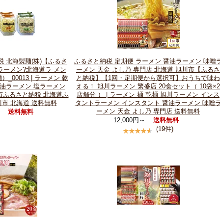
税 北海製麺(株)【ふるさ
ふるさと納税 定期便 ラーメン 醤油ラーメン 味噌
ーメン?北海道ラ-メン
ーメン 天金 よし乃 専門店 北海道 旭川市【ふるさ
_00013 | ラーメン 乾
と納税】【1回・定期便から選択可】おうちで味わ
 醤油ラーメン 塩ラーメン
える！ 旭川ラーメン 繁盛店 20食セット（ 10袋×2
市ふるさと納税 北海道ふ
店舗分 ） | ラーメン 麺 乾麺 旭川ラーメン インス
川市 北海道 送料無料
タントラーメン インスタント 醤油ラーメン 味噌
ーメン 天金 よし乃 専門店 送料無料
円
送料無料
12,000円～
送料無料
(19件)