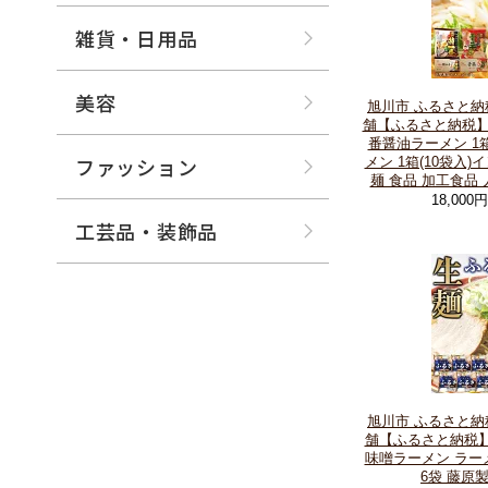
雑貨・日用品
美容
旭川市 ふるさと納
舗【ふるさと納税】
番醤油ラーメン 1箱
ファッション
メン 1箱(10袋入)イ
麺 食品 加工食品
18,000
工芸品・装飾品
旭川市 ふるさと納
舗【ふるさと納税】
味噌ラーメン ラー
6袋 藤原製