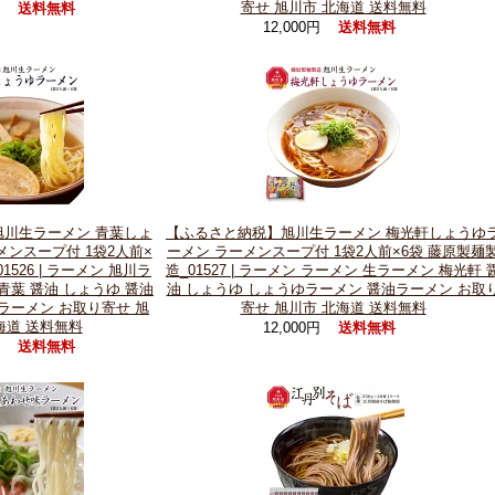
寄せ 旭川市 北海道 送料無料
円
送料無料
12,000円
送料無料
川生ラーメン 青葉しょ
【ふるさと納税】旭川生ラーメン 梅光軒しょうゆ
メンスープ付 1袋2人前×
ーメン ラーメンスープ付 1袋2人前×6袋 藤原製麺
1526 | ラーメン 旭川ラ
造_01527 | ラーメン ラーメン 生ラーメン 梅光軒 
青葉 醤油 しょうゆ 醤油
油 しょうゆ しょうゆラーメン 醤油ラーメン お取
ラーメン お取り寄せ 旭
寄せ 旭川市 北海道 送料無料
海道 送料無料
12,000円
送料無料
円
送料無料