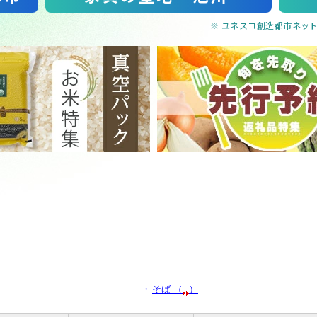
※ ユネスコ創造都市ネッ
・
そば （
）