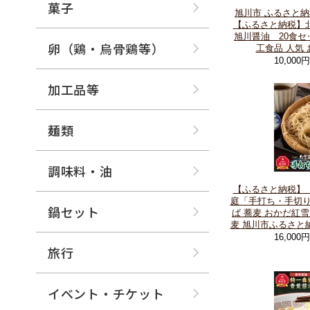
菓子
旭川市 ふるさと納
【ふるさと納税】
旭川醤油 20食セット
卵（鶏・烏骨鶏等）
工食品 人気
10,000
加工品等
麺類
調味料・油
【ふるさと納税】
庭「手打ち・手切り蕎麦
鍋セット
ば 蕎麦 おかだ紅
麦 旭川市ふるさと
16,000
旅行
イベント・チケット