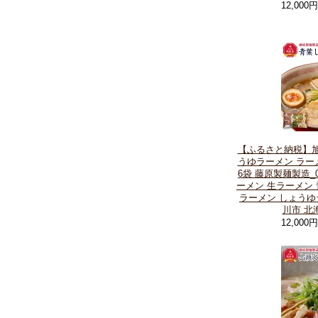
12,000
【ふるさと納税】旭
うゆラーメン ラー
6袋 藤原製麺製造_0
ーメン 生ラーメン 
ラーメン しょうゆ
川市 北
12,000