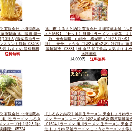
税 有限会社 北海道蔵本
旭川市 ふるさと納税 有限会社 北海道蔵本舗【ふ
藤原製麺 旭川製造 特一
さと納税】【セット】旭川生ラーメン ＜青葉、よ
(10袋入)/青葉醤油ラー
乃、天金味噌、山頭火、梅光軒（1袋2人前×各1
ンスタント袋麺_03498 |
袋）、天金しょうゆ（1袋2人前×2袋）計7袋＞ 藤
 人気 おすすめ 送料無料
製麺製造 _03831 | 麺 食品 加工食品 人気 おすす
送料無料
円
送料無料
14,000円
送料無料
税 有限会社 北海道蔵本
【ふるさと納税】旭川生ラーメン 天金しょうゆラ
旭川生ラーメン ふるき
メン ラーメンスープ付 1袋2人前×6袋 藤原製麺製
メンスープ付 1袋2人前×
_01524 | ラーメン 旭川ラーメン 生ラーメン 天金 
麺製造 _05724
油 しょうゆ 醤油ラーメン しょうゆラーメン お取