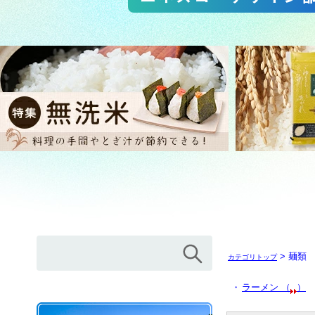
> 麺類
カテゴリトップ
・
ラーメン （
）