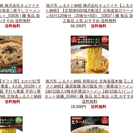
税 株式会社キョクイチ
旭川市 ふるさと納税 株式会社キョクイチ【ふる
北海道二夜干しラーメン
と納税】【定期便6回/隔月配送】北海道旭川ラー
_03836 | 麺 食品 加
ン紀行120食分（20食分×6回）_03837 | 麺 食品 加
 おすすめ 送料無料
工食品 人気 おすすめ 送料無料
円
66,000円
送料無料
送料無料
【ギフト用】おかだ紅雪
旭川市 ふるさと納税 有限会社 北海道蔵本舗【ふ
」4人前_00189 | そ
さと納税】藤原製麺 旭川製造 特一番醤油ラーメ
雪庭 手打ち蕎麦 手切り蕎
1箱(10袋入)/梅光軒醤油ラーメン 1箱(10袋入)イン
納税 北海道ふるさと納税
タント袋麺_03494 | 麺 食品 加工食品 人気 おすす
送料無料
円
送料無料
18,000円
送料無料