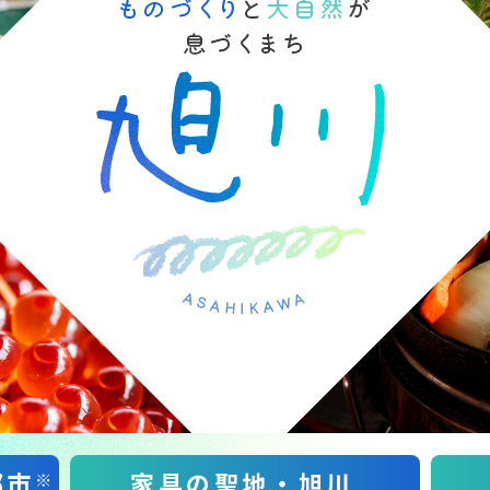
都市
家具の聖地・旭川
※