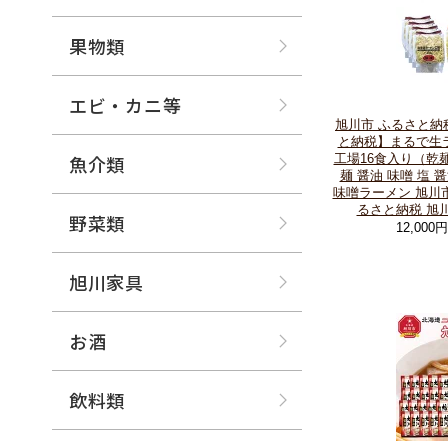
果物類
エビ・カニ等
旭川市 ふるさと納
と納税】まるで生ラ
魚介類
工場16食入り（乾麺）
麺 醤油 味噌 塩
味噌ラーメン 旭川
るさと納税 旭
野菜類
12,000
旭川家具
お酒
飲料類