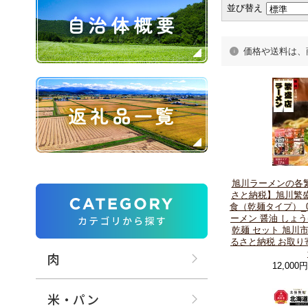
並び替え
価格や送料は、
旭川ラーメンの各
さと納税】旭川繁盛
食（乾麺タイプ）_01
ーメン 醤油 しょ
乾麺 セット 旭川
るさと納税 お取り
肉
12,000
米・パン