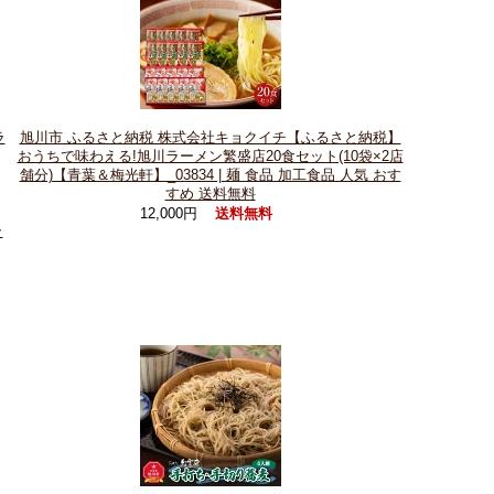
ラ
旭川市 ふるさと納税 株式会社キョクイチ【ふるさと納税】
おうちで味わえる!旭川ラーメン繁盛店20食セット(10袋×2店
舗分)【青葉＆梅光軒】_03834 | 麺 食品 加工食品 人気 おす
すめ 送料無料
12,000円
送料無料
ラ