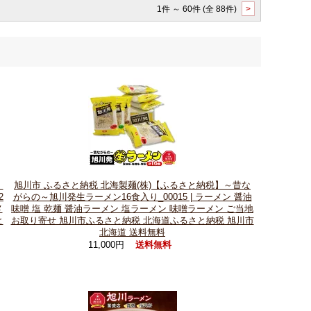
1件 ～ 60件 (全 88件)
>
】
旭川市 ふるさと納税 北海製麺(株)【ふるさと納税】～昔な
2
がらの～旭川発生ラーメン16食入り_00015 | ラーメン 醤油
メ
味噌 塩 乾麺 醤油ラーメン 塩ラーメン 味噌ラーメン ご当地
と
お取り寄せ 旭川市ふるさと納税 北海道ふるさと納税 旭川市
北海道 送料無料
11,000円
送料無料