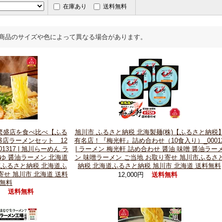
在庫あり
送料無料
商品のサイズや色によって異なる場合があります。
繁盛店を食べ比べ【ふる
旭川市 ふるさと納税 北海製麺(株)【ふるさと納税
店ラーメンセット 12
有名店！『梅光軒』詰め合わせ（10食入り）_0001
317 | 旭川らーめん ラ
| ラーメン 梅光軒 詰め合わせ 醤油 味噌 醤油ラー
うゆ 醤油ラーメン 北海道
ン 味噌ラーメン ご当地 お取り寄せ 旭川市ふるさ
市ふるさと納税 北海道ふ
納税 北海道ふるさと納税 旭川市 北海道 送料無料
寄せ 旭川市 北海道 送料
12,000円
送料無料
無料
円
送料無料