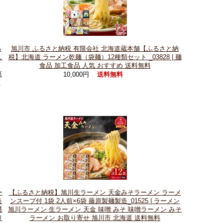
る
旭川市 ふるさと納税 有限会社 北海道蔵本舗【ふるさと納
し
税】北海道 ラーメン乾麺（袋麺）12種類セット _03828 | 麺
食品 加工食品 人気 おすすめ 送料無料
原
10,000円
送料無料
め
ー
【ふるさと納税】旭川生ラーメン 天金みそラーメン ラーメ
造
ンスープ付 1袋 2人前×6袋 藤原製麺製造_01525 | ラーメン
醤
旭川ラーメン 生ラーメン 天金 味噌 みそ 味噌ラーメン みそ
り
ラーメン お取り寄せ 旭川市 北海道 送料無料