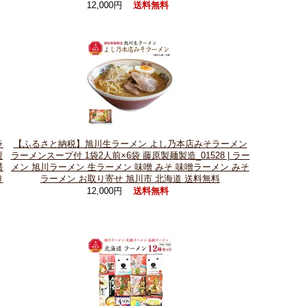
12,000円
送料無料
ラ
【ふるさと納税】旭川生ラーメン よし乃本店みそラーメン
製
ラーメンスープ付 1袋2人前×6袋 藤原製麺製造_01528 | ラー
醤
メン 旭川ラーメン 生ラーメン 味噌 みそ 味噌ラーメン みそ
り
ラーメン お取り寄せ 旭川市 北海道 送料無料
12,000円
送料無料