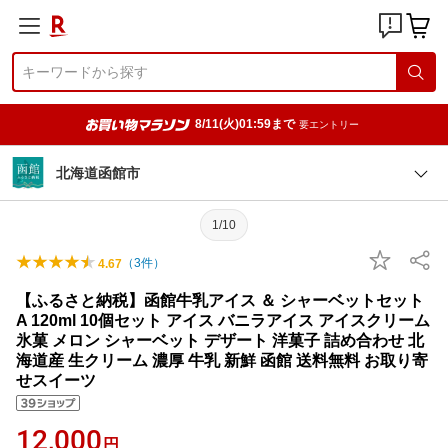
8/11(火)01:59まで
要エントリー
北海道函館市
1/10
（
3
件）
4.67
【ふるさと納税】函館牛乳アイス ＆ シャーベットセット
A 120ml 10個セット アイス バニラアイス アイスクリーム
氷菓 メロン シャーベット デザート 洋菓子 詰め合わせ 北
海道産 生クリーム 濃厚 牛乳 新鮮 函館 送料無料 お取り寄
せスイーツ
12,000
円