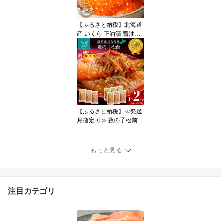
ィルム包装 北海道産 函
館名物 鮮度抜群 イカ刺
【ふるさと納税】北海道
し 北海道 函館市 送料無
産 いくら 正油漬 醤油漬
料
選べる 内容量 160g × 2
パック / 3パック イクラ
の甘み 特注の醤油漬け
羅白産 昆布出汁 鮭卵 魚
卵 プチプチ食感 海鮮 小
分け 便利 使い切りサイ
ズ 海鮮丼 いくら丼 函館
朝市 お取り寄せ 北海道
【ふるさと納税】≪発送
函館市 送料無料
月指定可≫ 数の子松前
選べる 内容量 335g×3個
～6個 計1～2kg 解凍する
だけ 簡単 一本まるごと
もっと見る
数の子 函館産 真昆布 が
ごめ昆布 天然物 するめ
セット 醤油漬け 小分け
おつまみ おかず お茶漬
注目カテゴリ
け 冷凍配送 松前漬け 竹
田食品 函館市 送料無料