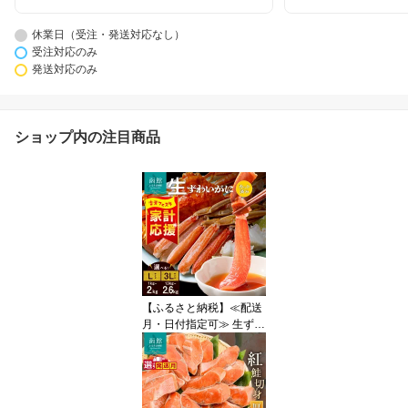
休業日（受注・発送対応なし）
受注対応のみ
発送対応のみ
ショップ内の注目商品
【ふるさと納税】≪配送
月・日付指定可≫ 生ずわ
いがに カット済み 選べ
る 内容量 L～3Lサイズ
丸ごとカット 蟹 殻処理
済み 手間いらず 簡単 食
べ応え 抜群 脚 お刺身 鍋