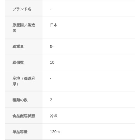
ブランド名
-
原産国／製造
日本
国
総重量
0-
総個数
10
産地（都道府
-
県）
種類の数
2
食品配送状態
冷凍
単品容量
120ml