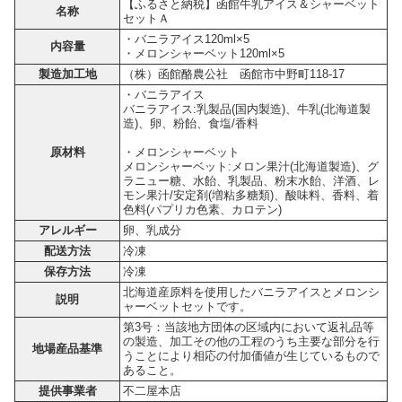
【ふるさと納税】函館牛乳アイス＆シャーベット
名称
セットＡ
・バニラアイス120ml×5
内容量
・メロンシャーベット120ml×5
製造加工地
（株）函館酪農公社 函館市中野町118-17
・バニラアイス
バニラアイス:乳製品(国内製造)、牛乳(北海道製
造)、卵、粉飴、食塩/香料
原材料
・メロンシャーベット
メロンシャーベット:メロン果汁(北海道製造)、グ
ラニュー糖、水飴、乳製品、粉末水飴、洋酒、レ
モン果汁/安定剤(増粘多糖類)、酸味料、香料、着
色料(パプリカ色素、カロテン)
アレルギー
卵、乳成分
配送方法
冷凍
保存方法
冷凍
北海道産原料を使用したバニラアイスとメロンシ
説明
ャーベットセットです。
第3号：当該地方団体の区域内において返礼品等
の製造、加工その他の工程のうち主要な部分を行
地場産品基準
うことにより相応の付加価値が生じているもので
あること。
提供事業者
不二屋本店