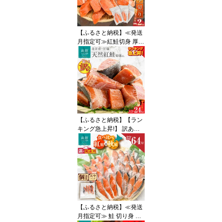
ふるさと おすすめ しゃ
ぶしゃぶ カニしゃぶ 雑
炊 焼きガニ ズワイガニ
【ふるさと納税】≪発送
かに 海鮮 海の幸 魚介類
月指定可≫紅鮭切身 厚切
冷凍
り 選べる 内容量 400g 〜
2kg 2切ずつ 個包装 小分
け 真空パック 鮮度長持
ち 新鮮 皮まで美味しい
塩加減 お弁当 魚介 海鮮
おかず 冷凍 鮭 しゃけ 切
り身 紅鮭 魚 お取り寄せ
ふるさと 北海道 函館 送
【ふるさと納税】【ラン
料無料
キング急上昇!】 訳あり
紅鮭切落し 選べる 内容
量 1.2kg 2.4kg 400g 形
不揃い 小分け 北洋産 紅
鮭 甘塩 甘塩仕立て 厚切
り 脂のり 魚介類 アレン
ジ 焼き鮭 切り身 冷凍 お
かず 和食 鮭 洋食 朝食 弁
当 ふるさと 北海道 函館
【ふるさと納税】≪発送
市 送料無料
月指定可≫ 鮭 切り身 塩