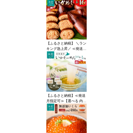
紅鮭 熟成秋鮭 2種 セット
食べ比べ 選べる 内容量 3
2切 64切 4切ずつ 小分け
便利 真空パック 紅鮭 秋
鮭 旨味 脂 おかず 焼くだ
け 焼き鮭 お茶漬け 冷凍
魚 魚介 朝食 弁当 累計寄
附件数8.5万件以上 北海
【ふるさと納税】 ＼ラン
道 函館 送料無料
キング急上昇／ ≪発送月
指定可≫ いかめし 選べ
る 内容量 4 〜 16尾 2尾
ずつ 小分け 個包装 イカ
飯 柔らか 食感 伝統製法
駅弁風 いかのふる里 常
温 レトルト 非常食 もち
米 おかず おやつ 惣菜 手
軽 湯煎 レンジ 函館市 送
【ふるさと納税】≪発送
料無料
月指定可≫【選べる 内容
量】いかそーめん いか
烏賊 魚介 冷凍 刺身 国産
500g 8柵 ～ 1kg 16柵 専
用醤油だれ付 1柵ごと ふ
るさと おすすめ 海鮮 お
刺身 グルメ お裾分け フ