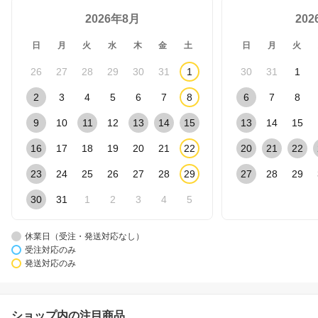
2026年8月
20
日
月
火
水
木
金
土
日
月
火
26
27
28
29
30
31
1
30
31
1
2
3
4
5
6
7
8
6
7
8
9
10
11
12
13
14
15
13
14
15
16
17
18
19
20
21
22
20
21
22
23
24
25
26
27
28
29
27
28
29
30
31
1
2
3
4
5
休業日（受注・発送対応なし）
受注対応のみ
発送対応のみ
ショップ内の注目商品