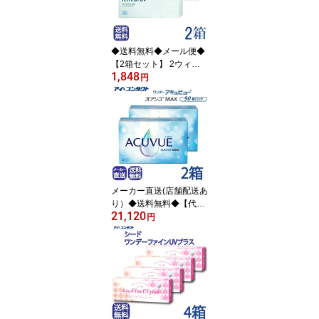
RIC 2週間使い捨てコン
タクト UVカット シリコ
ン フロムアイズ )
◆送料無料◆メール便◆
【2箱セット】 2ウィー
1,848
ク リフレアUV (6枚) (コ
円
ンタクトレンズ/2週間交
換/2ウィーク/メール便/フ
ロムアイズ/ツーウィーク
UV リフレア)
メーカー直送(店舗配送あ
り）◆送料無料◆【代引
21,120
不可】ワンデーアキュビ
円
ューオアシス MAX 90枚
パック【2箱】( コンタク
トレンズ コンタクト 1日
使い捨て ワンデー ジョ
ンソン オアシス MAX 1d
ay acuvue oasys 90枚 U
Vカット 要処方指示書提