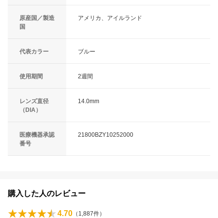
原産国／製造
アメリカ、アイルランド
国
代表カラー
ブルー
使用期間
2週間
レンズ直径
14.0mm
（DIA）
医療機器承認
21800BZY10252000
番号
購入した人のレビュー
4.70
（
1,887
件）