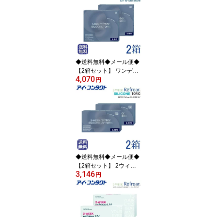
コンタクトレンズ (30
枚)】(コンタクトレンズ
ワンデー 1day 1日使い捨
て オアシス max 乱視用
トーリック うるいおい
ジョンソン&ジョンソン
アキュビュー 要処方指示
◆送料無料◆メール便◆
書提出 )
【2箱セット】 ワンデー
4,070
リフレア シリコーン 乱
円
視用 UV Wモイスチャー
【30枚】（ UV Wモイス
チャー コンタクトレンズ
ワンデー ワンデーコンタ
クト ワンデイコンタクト
1day 使い捨てコンタク
ト UVカット シリコン 酸
素透過率 従来品比較15.6
◆送料無料◆メール便◆
倍 )
【2箱セット】 2ウィー
3,146
クリフレア シリコーン U
円
V 乱視用【6枚】（ 2wee
k 2ウィーク ツーウィー
ク 2週間コンタクト コン
タクトレンズ 乱視用 TO