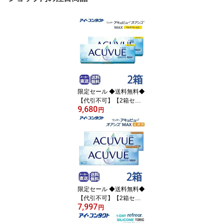
限定セール ◆送料無料◆
【代引不可】【2箱セッ
9,680
ト】 ワンデー アキュビ
円
ュー オアシス MAX マル
チフォーカル 遠近両用コ
ンタクトレンズ (30枚)
(コンタクトレンズ ワン
デー 1day 1日使い捨て
オアシス max 遠近両用
うるいおい ジョンソン&
ジョンソン 要処方指示書
限定セール ◆送料無料◆
提出 )
【代引不可】【2箱セッ
7,997
ト】 ワンデーアキュビュ
円
ーオアシス MAX 乱視用