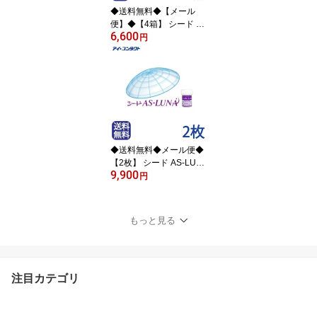
出 )
◆送料無料◆【メール
便】◆【4箱】 シード ワ
6,600
ンデーファインUVプラ
円
ス 【30枚×4箱】 ( コン
タクトレンズ コンタクト
ワンデー 1日使い捨て 30
枚 1day fine UV シード S
EED )
◆送料無料◆メール便◆
【2枚】 シード AS-LUN
9,900
A(ルナ）( コンタクトレ
円
ンズ コンタクト ハード
レンズ ハードコンタクト
S1 エスワン AS-LUNA
もっと見る
ルナ シード SEED )
注目カテゴリ