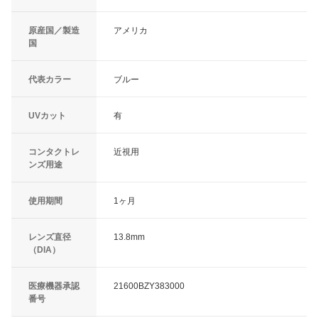
原産国／製造
アメリカ
国
代表カラー
ブルー
UVカット
有
コンタクトレ
近視用
ンズ用途
使用期間
1ヶ月
レンズ直径
13.8mm
（DIA）
医療機器承認
21600BZY383000
番号