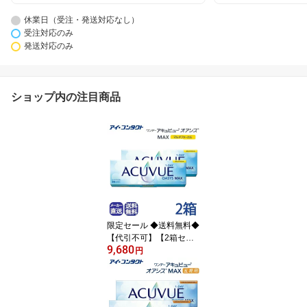
休業日（受注・発送対応なし）
受注対応のみ
発送対応のみ
ショップ内の注目商品
限定セール ◆送料無料◆
【代引不可】【2箱セッ
9,680
ト】 ワンデー アキュビ
円
ュー オアシス MAX マル
チフォーカル 遠近両用コ
ンタクトレンズ (30枚)
(コンタクトレンズ ワン