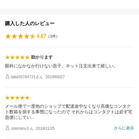
購入した人のレビュー
4.67
（
3
件）
助かります
眼科になかなか行けない息子。ネット注文出来て嬉しい。
taka56784721
さん
2019/06/27
メール便で一度他のショップで配達途中なくなり高価なコンタク
ト数箱を損する事態になったので それからはコンタクトは必ず宅
急便にして
い
さらに表示
ozemaru
さん
2018/11/25