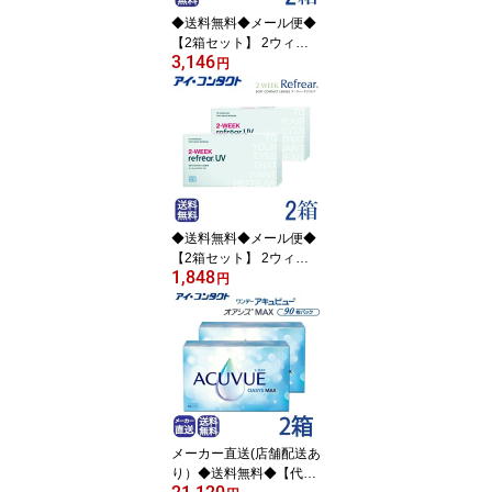
素透過率 従来品比較15.6
◆送料無料◆メール便◆
倍 )
【2箱セット】 2ウィー
3,146
クリフレア シリコーン U
円
V 乱視用【6枚】（ 2wee
k 2ウィーク ツーウィー
ク 2週間コンタクト コン
タクトレンズ 乱視用 TO
RIC 2週間使い捨てコン
タクト UVカット シリコ
ン フロムアイズ )
◆送料無料◆メール便◆
【2箱セット】 2ウィー
1,848
ク リフレアUV (6枚) (コ
円
ンタクトレンズ/2週間交
換/2ウィーク/メール便/フ
ロムアイズ/ツーウィーク
UV リフレア)
メーカー直送(店舗配送あ
り）◆送料無料◆【代引