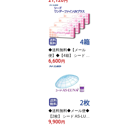
21,120
不可】ワンデーアキュビ
円
ューオアシス MAX 90枚
パック【2箱】( コンタク
トレンズ コンタクト 1日
使い捨て ワンデー ジョ
ンソン オアシス MAX 1d
ay acuvue oasys 90枚 U
Vカット 要処方指示書提
出 )
◆送料無料◆【メール
便】◆【4箱】 シード ワ
6,600
ンデーファインUVプラ
円
ス 【30枚×4箱】 ( コン
タクトレンズ コンタクト
ワンデー 1日使い捨て 30
枚 1day fine UV シード S
EED )
◆送料無料◆メール便◆
【2枚】 シード AS-LUN
9,900
A(ルナ）( コンタクトレ
円
ンズ コンタクト ハード
レンズ ハードコンタクト
S1 エスワン AS-LUNA