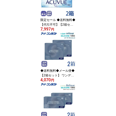
デー 1day 1日使い捨て
オアシス max 遠近両用
うるいおい ジョンソン&
ジョンソン 要処方指示書
限定セール ◆送料無料◆
提出 )
【代引不可】【2箱セッ
7,997
ト】 ワンデーアキュビュ
円
ーオアシス MAX 乱視用
コンタクトレンズ (30
枚)】(コンタクトレンズ
ワンデー 1day 1日使い捨
て オアシス max 乱視用
トーリック うるいおい
ジョンソン&ジョンソン
アキュビュー 要処方指示
◆送料無料◆メール便◆
書提出 )
【2箱セット】 ワンデー
4,070
リフレア シリコーン 乱
円
視用 UV Wモイスチャー
【30枚】（ UV Wモイス
チャー コンタクトレンズ
ワンデー ワンデーコンタ
クト ワンデイコンタクト
1day 使い捨てコンタク
ト UVカット シリコン 酸