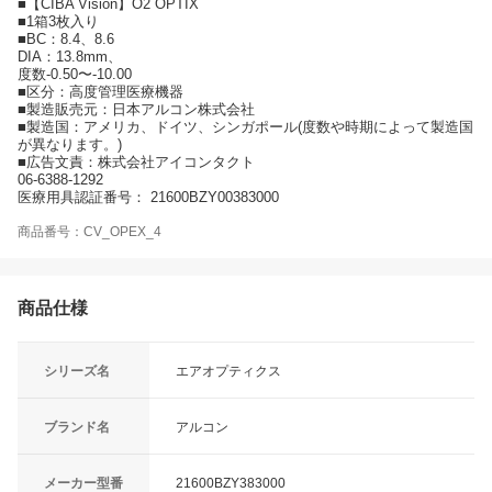
■【CIBA Vision】O2 OPTIX
■1箱3枚入り
■BC：8.4、8.6
DIA：13.8mm、
度数-0.50〜-10.00
■区分：高度管理医療機器
■製造販売元：日本アルコン株式会社
■製造国：アメリカ、ドイツ、シンガポール(度数や時期によって製造国
が異なります。)
■広告文責：株式会社アイコンタクト
06-6388-1292
医療用具認証番号： 21600BZY00383000
商品番号：CV_OPEX_4
商品仕様
シリーズ名
エアオプティクス
ブランド名
アルコン
メーカー型番
21600BZY383000