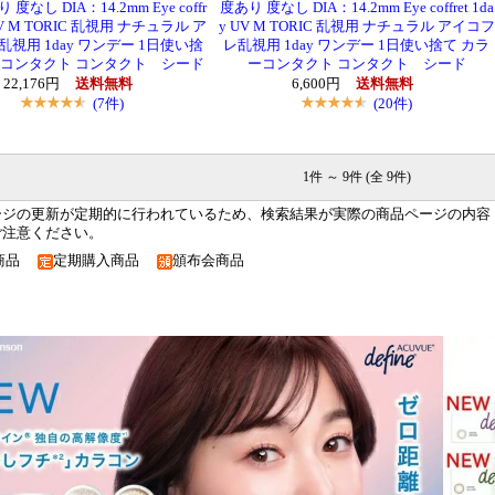
度なし DIA：14.2mm Eye coffr
度あり 度なし DIA：14.2mm Eye coffret 1da
 UV M TORIC 乱視用 ナチュラル ア
y UV M TORIC 乱視用 ナチュラル アイコフ
視用 1day ワンデー 1日使い捨
レ乱視用 1day ワンデー 1日使い捨て カラ
ーコンタクト コンタクト シード
ーコンタクト コンタクト シード
22,176円
送料無料
6,600円
送料無料
(7件)
(20件)
1件 ～ 9件 (全 9件)
ージの更新が定期的に行われているため、検索結果が実際の商品ページの内容
ご注意ください。
商品
定期購入商品
頒布会商品