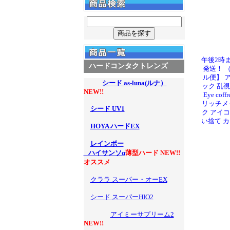
午後2時
ハードコンタクトレンズ
発送！ 
ル便】 
シード as-luna(ルナ）
ック 乱視
NEW!!
Eye cof
リッチメ
シード UV1
ク アイコ
い捨て 
HOYA ハードEX
レインボー
ハイサンソα
薄型ハード NEW!!
オススメ
クララ スーパー・オーEX
シード スーパーHIO2
アイミーサプリーム2
NEW!!