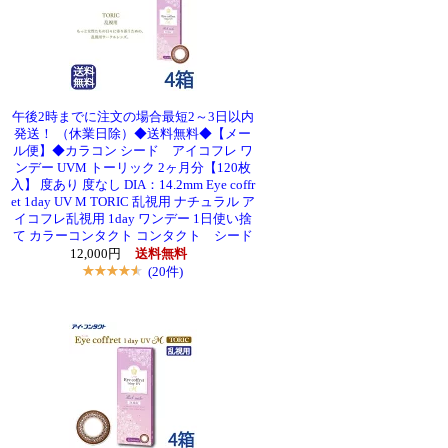
午後2時までに注文の場合最短2～3日以内
発送！ （休業日除）◆送料無料◆【メー
ル便】◆カラコン シード アイコフレ ワ
ンデー UVM トーリック 2ヶ月分【120枚
入】 度あり 度なし DIA：14.2mm Eye coffr
et 1day UV M TORIC 乱視用 ナチュラル ア
イコフレ乱視用 1day ワンデー 1日使い捨
て カラーコンタクト コンタクト シード
12,000円
送料無料
(20件)