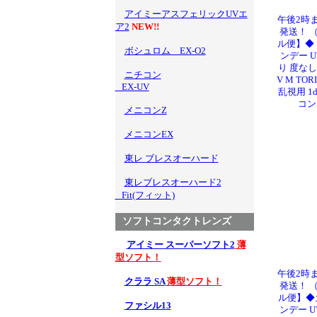
アイミーアスフェリックUVエ
午後2時
ア2
NEW!!
発送！ 
ル便】◆
ボシュロム EX-O2
ンデー 
り 度なし DI
ニチコン
V M T
EX-UV
乱視用 1
コン
メニコンZ
メニコンEX
東レ ブレスオーハード
東レブレスオーハード2
Fit(フィット)
ソフトコンタクトレンズ
アイミー スーパーソフト2
薄
型ソフト！
午後2時
クララ SA
薄型ソフト！
発送！ 
ル便】◆
ファシル13
ンデー U