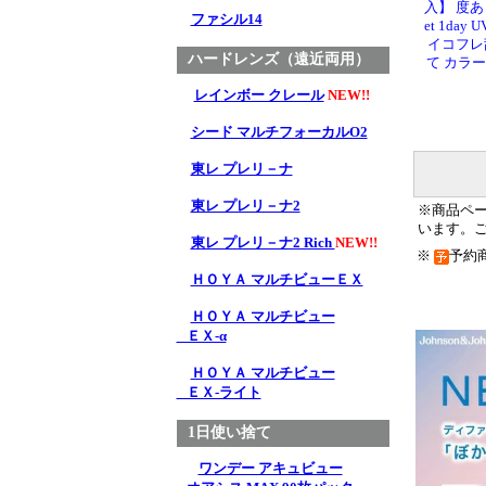
入】 度あり 
ファシル14
et 1day
イコフレ乱
ハードレンズ（遠近両用）
て カラ
レインボー クレール
NEW!!
シード マルチフォーカルO2
東レ プレリ－ナ
東レ プレリ－ナ2
※商品ペ
います。
東レ プレリ－ナ2 Rich
NEW!!
※
予約
ＨＯＹＡ マルチビューＥＸ
ＨＯＹＡ マルチビュー
ＥＸ-α
ＨＯＹＡ マルチビュー
ＥＸ-ライト
1日使い捨て
ワンデー アキュビュー