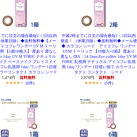
までに注文の場合最短2～3日以内
午後2時までに注文の場合最短2～3日以内
（休業日除）◆送料無料◆【メー
発送！ （休業日除）◆送料無料◆メール便
アイコフレワンデー UV M トーリ
◆ カラコン シード アイコフレ ワンデー
用 【1箱10枚入】 度あり 度なし
UVM トーリック 【10枚入×2箱】 度あり
fret 1day UV M TORIC ナチュラル
度なし DIA：14.2mm Eye coffret 1day UV M
イク ベースメイク グレイスメイ
TORIC 乱視用 ナチュラル アイコフレ乱視
フレ乱視用 1day ワンデー 1日使
用 1day ワンデー 1日使い捨て カラーコン
カラーコンタクト カラコン シード
タクト コンタクト シード
1,474円
送料無料
2,970円
送料無料
(8件)
(5件)