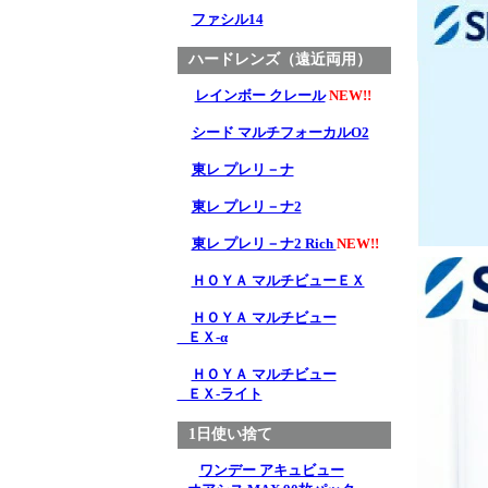
ファシル14
ハードレンズ（遠近両用）
レインボー クレール
NEW!!
シード マルチフォーカルO2
東レ プレリ－ナ
東レ プレリ－ナ2
東レ プレリ－ナ2 Rich
NEW!!
ＨＯＹＡ マルチビューＥＸ
ＨＯＹＡ マルチビュー
ＥＸ-α
ＨＯＹＡ マルチビュー
ＥＸ-ライト
1日使い捨て
ワンデー アキュビュー