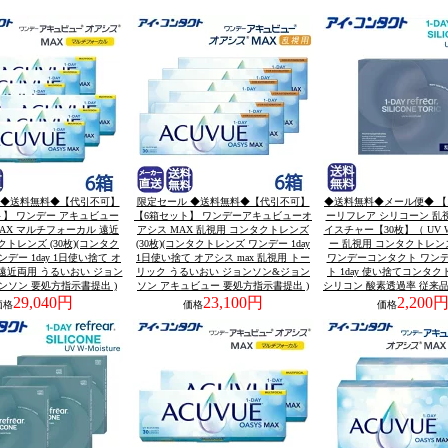
 ◆送料無料◆【代引不可】
限定セール ◆送料無料◆【代引不可】
◆送料無料◆メール便◆ 【
ト】 ワンデー アキュビュー
【6箱セット】 ワンデーアキュビューオ
ーリフレア シリコーン 乱視
AX マルチフォーカル 遠近
アシス MAX 乱視用 コンタクトレンズ
イスチャー【30枚】（ UV
トレンズ (30枚)(コンタク
(30枚)(コンタクトレンズ ワンデー 1day
ー 乱視用 コンタクトレン
デー 1day 1日使い捨て オ
1日使い捨て オアシス max 乱視用 トー
ワンデーコンタクト ワン
x 遠近両用 うるいおい ジョン
リック うるいおい ジョンソン&ジョン
ト 1day 使い捨てコンタク
ンソン 要処方指示書提出 )
ソン アキュビュー 要処方指示書提出 )
シリコン 酸素透過率 従来品比
29,040円
23,100円
2,200
価格
価格
価格