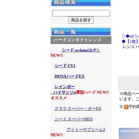
◇◆ゆう
ハードコンタクトレンズ
◆【1枚】
レンズ 
シード as-luna(ルナ）
NEW!!
シード UV1
HOYA ハードEX
レインボー
ハイサンソα
薄型ハード NEW!!
※商品ペ
オススメ
います。
※
予約
クララ スーパー・オーEX
シード スーパーHIO2
アイミーサプリーム2
NEW!!