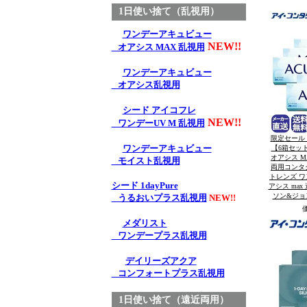
1日使い捨て（乱視用）
ワンデーアキュビュー
NEW!!
オアシス MAX 乱視用
ワンデーアキュビュー
オアシス乱視用
シード アイコフレ
NEW!!
ワンデーUV M 乱視用
限定セール
ワンデーアキュビュー
【6箱セッ
オアシス M
モイスト乱視用
両用コンタク
トレンズ ワン
シード 1dayPure
アシス ma
ソン&ジョ
うるおいプラス乱視用
NEW!!
メダリスト
ワンデープラス乱視用
デイリーズアクア
コンフォートプラス乱視用
1日使い捨て（遠近両用）