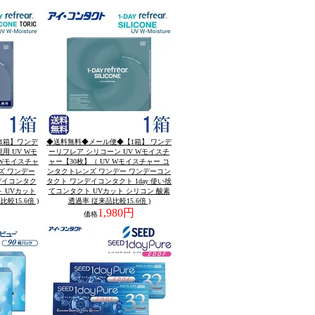
1箱】ワンデ
◆送料無料◆メール便◆【1箱】 ワンデ
用 UV Wモ
ーリフレア シリコーン UV Wモイスチ
 Wモイスチャ
ャー【30枚】（ UV Wモイスチャー コ
ズ ワンデー
ンタクトレンズ ワンデー ワンデーコン
デイコンタク
タクト ワンデイコンタクト 1day 使い捨
ト UVカット
てコンタクト UVカット シリコン 酸素
較15.6倍 )
透過率 従来品比較15.6倍 )
円
1,980円
価格