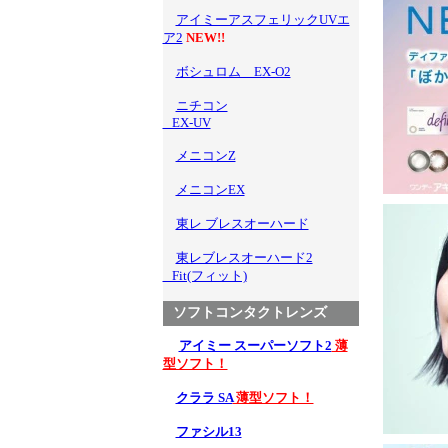
アイミーアスフェリックUVエ
ア2
NEW!!
ボシュロム EX-O2
ニチコン
EX-UV
メニコンZ
メニコンEX
東レ ブレスオーハード
東レブレスオーハード2
Fit(フィット)
ソフトコンタクトレンズ
アイミー スーパーソフト2
薄
型ソフト！
クララ SA
薄型ソフト！
ファシル13