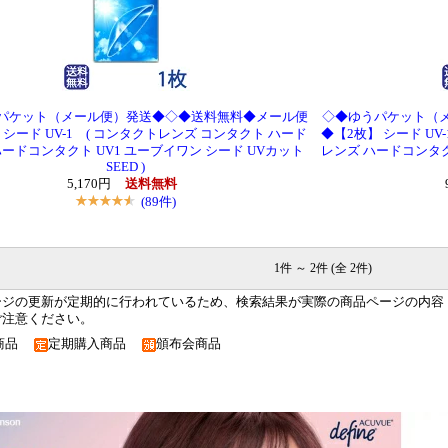
パケット（メール便）発送◆◇◆送料無料◆メール便
◇◆ゆうパケット（
シード UV-1 ( コンタクトレンズ コンタクト ハード
◆【2枚】 シード UV
ハードコンタクト UV1 ユーブイワン シード UVカット
レンズ ハードコンタクト
SEED )
5,170円
送料無料
(89件)
1件 ～ 2件 (全 2件)
ージの更新が定期的に行われているため、検索結果が実際の商品ページの内容
ご注意ください。
商品
定期購入商品
頒布会商品