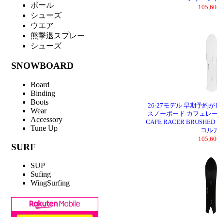
ポール
105,
シューズ
ウエア
熊撃退スプレー
シューズ
SNOWBOARD
Board
Binding
Boots
26-27モデル 早期予約が
Wear
スノーボード カフェレーサー
Accessory
CAFE RACER BRUS
Tune Up
コルア
105,
SURF
SUP
Sufing
WingSurfing