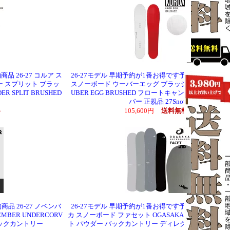
品 26-27 コルア ス
26-27モデル 早期予約が1番お得です予約商品 26-27 
 スプリット ブラッ
スノーボード ウーバーエッグ ブラッシュド KORUA Sh
DER SPLIT BRUSHED
UBER EGG BRUSHED フロートキャンバー パウダ
ー
バー 正規品 27Snow
料
105,600円
送料無料
品 26-27 ノベンバ
26-27モデル 早期予約が1番お得です予約商品 26-27 
BER UNDERCORV
カ スノーボード ファセット OGASAKA FACET 国産 
バックカントリー
ト パウダー バックカントリー ディレクショナル コン