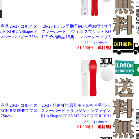
品 26-27 コルア ス
26-27モデル 早期予約が1番お得です予約商品 26-27 
ORUA Shapes P
スノーボード キウィル スプリット KORUA Shapes QUIL
ャンバー パウダー 27Sn
LIT 予約商品 特典 エレベーター スプリット フロー
バー 27Snow
料
181,500円
送料無料
品 26-27 コルア ス
26-27 即納可能 最新モデルをお手元へ予約商品 26-27
RCH BRUSHED フロ
スノーボード トランジションファインダー ブラッシュ
Snow
RUA Shapes TRANSITION FINDER BRUSHED フロ
バー 27Snow
料
101,200円
送料無料