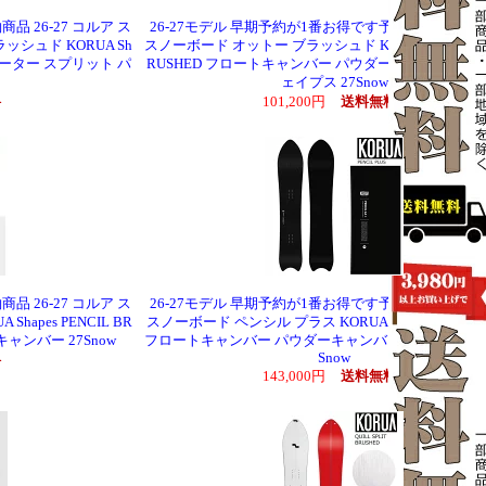
品 26-27 コルア ス
26-27モデル 早期予約が1番お得です予約商品 26-27 
シュド KORUA Sh
スノーボード オットー ブラッシュド KORUA Shapes OT
 エレベーター スプリット パ
RUSHED フロートキャンバー パウダーキャンバー コ
ェイプス 27Snow
料
101,200円
送料無料
品 26-27 コルア ス
26-27モデル 早期予約が1番お得です予約商品 26-27 
apes PENCIL BR
スノーボード ペンシル プラス KORUA Shapes PENCIL +
ャンバー 27Snow
フロートキャンバー パウダーキャンバー スノーボード 
Snow
料
143,000円
送料無料