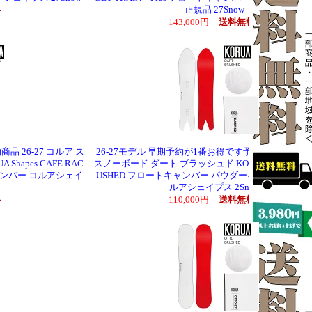
正規品 27Snow
料
143,000円
送料無料
品 26-27 コルア ス
26-27モデル 早期予約が1番お得です予約商品 26-27 
hapes CAFE RAC
スノーボード ダート ブラッシュド KORUA Shapes DAR
ルキャンバー コルアシェイ
USHED フロートキャンバー パウダーキャンバー 正規
ルアシェイプス 2Snow
料
110,000円
送料無料