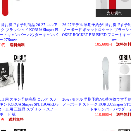
売り切れ
1番お得です予約商品 26-27 コルア
26-27モデル 早期予約が1番お得です予約商
ブラッシュド KORUA Shapes PI
ノーボード ポケットロケット ブラッシュド K
D フロートキャンバー パウダーキャンバ
OKET ROCKET BRUSHED フロートキ
ow
ー 27Snow
105,600円
送料無
600円
送料無料
 SPLIT用 スキン予約商品 コルア スノ
26-27モデル 早期予約が1番お得です予約商
ORUA Shapes SPLTBOARD S
ノーボード ストーク KORUA Shapes STO
ATOR・TF用 正規品 スプリット スノー
ートキャンバー パウダー 27
ボード 板
110,000円
送料無
00円
送料無料