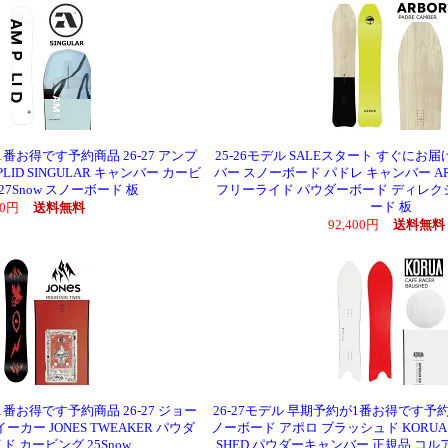
1番お得です予約商品 26-27 アンプ
25-26モデル SALEスタート すぐにお届
ID SINGULAR キャンバー カービ
バー スノーボード パドレ キャンバー ARBOR
27Snow スノーボード 板
フリーライド パウダーボード ディレク
ード 板
850円
送料無料
92,400円
送料無料
1番お得です予約商品 26-27 ジョー
26-27モデル 早期予約が1番お得です予約商
カー JONES TWEAKER パウダ
ノーボード アポロ ブラッシュド KORUA Sha
ド カービング 25Snow
SHED パウダーキャンバー 正規品 コルア