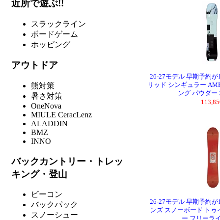
近所で遊ぶ!!
スラックライン
ボードゲーム
ホッピング
アウトドア
26-27モデル 早期予約が
熊対策
リッド シンギュラー AMPL
ング パウダー 
暑さ対策
113,
OneNova
MIULE CeracLenz
ALADDIN
BMZ
INNO
バックカントリー・トレッ
キング・登山
ビーコン
26-27モデル 早期予約が
バックパック
ンズ スノーボード トゥイー
スノーシュー
ー フリーライ