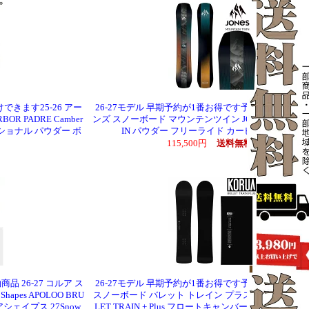
けできます25-26 アー
26-27モデル 早期予約が1番お得です予約商品 26-27 
 PADRE Camber
ンズ スノーボード マウンテンツイン JONES MOUNTAI
ショナル パウダー ボ
IN パウダー フリーライド カービング 25Snow
115,500円
送料無料
品 26-27 コルア ス
26-27モデル 早期予約が1番お得です予約商品 26-27 
pes APOLOO BRU
スノーボード バレット トレイン プラス KORUA Shapes
シェイプス 27Snow
LET TRAIN + Plus フロートキャンバー パウダーキ