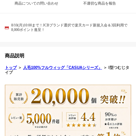
商品についての問い合わせ
不適切な商品を報告
8/10(月)10:00まで！JCBブランド選択で楽天カード新規入会＆3回利用で
8,000ポイント進呈！
商品説明
トップ
＞
人毛100%フルウィッグ「CASUAシリーズ」
＞ I型つむじタ
イプ