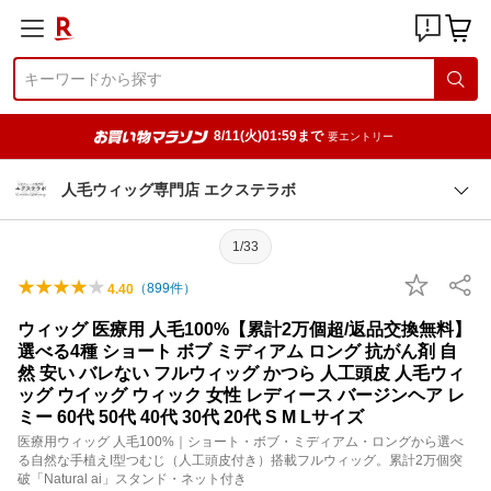
8/11(火)01:59まで
要エントリー
人毛ウィッグ専門店 エクステラボ
1/33
（
899
件）
4.40
ウィッグ 医療用 人毛100%【累計2万個超/返品交換無料】
選べる4種 ショート ボブ ミディアム ロング 抗がん剤 自
然 安い バレない フルウィッグ かつら 人工頭皮 人毛ウィ
ッグ ウイッグ ウィック 女性 レディース バージンヘア レ
ミー 60代 50代 40代 30代 20代 S M Lサイズ
医療用ウィッグ 人毛100%｜ショート・ボブ・ミディアム・ロングから選べ
る自然な手植えI型つむじ（人工頭皮付き）搭載フルウィッグ。累計2万個突
破「Natural ai」スタンド・ネット付き