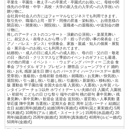
卒業生・卒園生・教え子への卒業式・卒園式のお祝いに。母校や関
係先の小学校・中学・高校・大学の新入生の入学式への入学祝いの
贈り物に。
会社員や社会人の方にはフォーマルなビジネスでも利用できます。
取引先や、職場の上司・部下・同僚の昇進・栄転祝い、お得意様の
開店祝い・開業祝い・開院祝い、退職者への退職祝いや送別会の贈
り物に。
推しのアーティストのコンサート・演劇の公演祝い・楽屋見舞い
に。叔父さん・叔母さんから甥っ子・姪っ子の習い事の発表会（ピ
アノ・バレエ・ダンス）や演奏会、家族・親戚・知人の個展・展覧
会・展示会へのお祝いにも利用されてます。
結婚祝い・成人の日に成人式への成人祝い、母の日・父の日・敬老
の日・孫の日・クリスマスなど季節のイベントのギフトにも最適。
その他の用途・イベント・・・ウェディング パーティー 二次会 食
事会 ブライダル ギフト プレゼント 贈答品 ジューンブライド 婚約
祝い お礼 感謝 誕生日 贈りもの バースデイ ハーフバースデー 叙勲
受章祝い 進級祝い 合格祈願 合格祝い 就職祝い お見舞い 快気祝い
退院祝い 引っ越し祝い 引越し祝い 引越祝い 新築祝い 移転祝い 出
版 運動会 甲子園出場 全国大会出場 入賞祝い 入選祝い お年賀 バレ
ンタインデー チョコ以外 ホワイトデー いい夫婦の日 入園式 入園祝
い 初節句 こどもの日 ひな祭り 端午の節句 桃の節句 暑中見舞い 残
暑見舞い 寒中見舞い 歓迎会 送迎会 送別祝い 退官祝い 人事異動 選
挙応援 陣中見舞 当選祝い 定期大会 創立 周年 記念パーティ 結婚記
念日 結婚1周年(紙婚式) 結婚3周年(革婚式) 4周年(花と果実婚式) 5周
年(木婚式) 10周年(アルミ婚式・スイートテン) 15周年(水晶婚式) 20
周年(磁器婚式) 25周年(銀婚式) 30周年(真珠婚式) 40周年(ルビー婚式)
50周年(金婚式)