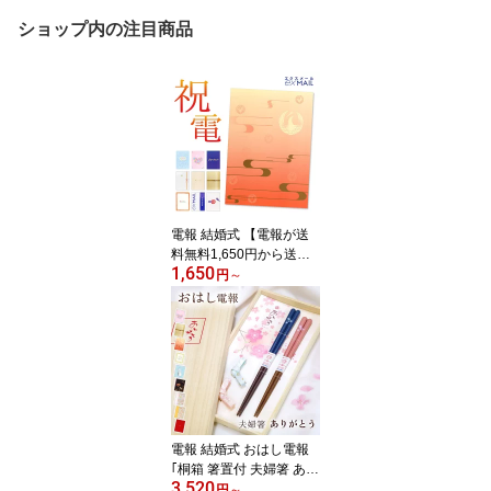
ショップ内の注目商品
電報 結婚式 【電報が送
料無料1,650円から送れ
1,650
る！】｢電報屋のエクス
円
～
メール｣のお祝い・一般
電報（紙素材カード台
紙）祝電 結婚式 文例 例
文 メッセージ 結婚祝い
誕生日 プレゼント 敬老
の日 2026 暑中見舞い 長
寿祝い お見舞い 演奏会
即日発送 翌日配達
電報 結婚式 おはし電報
｢桐箱 箸置付 夫婦箸 あり
3,520
がとう｣と電報セット 送
円
～