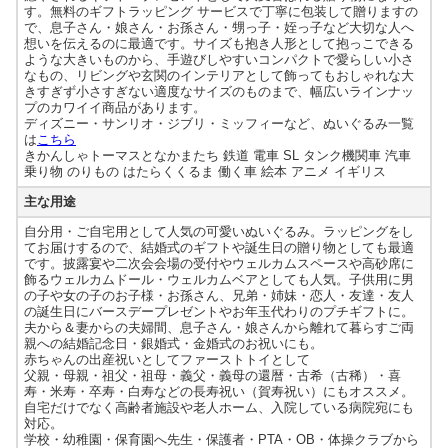
す。無料のギフトラッピング サービスで丁寧に包装して贈りますの
で、息子さん・娘さん・お孫さん・甥っ子・姪っ子など大切な人へ
想いを伝えるのに最適です。サイズも抱き人形として抱っこできる
ような大きいものから、手遊びしやすいコンパクトで愛らしい小さ
なもの、リビングや玄関のインテリアとして飾ってもおしゃれな大
きすぎず小さすぎない適度なサイズのものまで、幅広いラインナッ
プのカワイイ商品があります。
ディズニー・サンリオ・ジブリ・ミッフィーなど、ぬいぐるみ一覧
は
こちら
きかんしゃトーマスとなかまたち 鉄道 電車 SL タンク機関車 汽車
乗り物 のりもの はたらくくるま 働く車 絵本 アニメ イギリス
主な用途
自分用・ご自宅用として人気の可愛いぬいぐるみ。ラッピングをし
てお届けするので、結婚式のギフトや誕生日の贈り物としても最適
です。披露宴や二次会会場の受付やウェルカムスペースや高砂席に
飾るウェルカムドール・ウェルカムベアとしても人気。子供用に男
の子や女の子のお子様・お孫さん、兄弟・姉妹・恋人・友達・友人
の誕生日にバースデープレゼントやお年玉代わりのプチギフトに。
夫から＆妻からの夫婦間、息子さん・娘さんから離れて暮らすご両
親への結婚記念日・銀婚式・金婚式のお祝いにも。
赤ちゃんの出産祝いとしてファーストトイとして
父親・母親・祖父・祖母・義父・義母の還暦・古希（古稀）・喜
寿・米寿・卒寿・白寿などの長寿祝い（賀寿祝い）にもオススメ。
自宅だけでなく高齢者施設や老人ホーム、入院している病院宛にも
対応。
学校・幼稚園・保育園へ先生・保護者・PTA・OB・体操クラブから