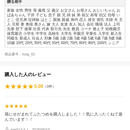
贈る相手
家族 女性 男性 母 義母 父 義父 お父さん お母さん おじいちゃん お
ばあちゃん 子供 子ども 息子 娘 兄 姉 妹 弟 叔父 叔母 伯父 伯母 い
とこ 従兄弟 従姉妹 はとこ 親族 親戚 身内 恋人 彼女 彼氏 夫婦 夫 主
人 旦那 妻 奥様 奥さん 嫁 大人 友達 友人 知人 会社 職場 法人 上司
先輩 部下 後輩 社長 代表 取引先 先生 教員 コーチ 教え子 幼稚園児
保育園児 小学生 中学生 高校生 大学生 卒園児 卒業生 入学生 新入生
同級生 新成人 社会人 対象 0歳 1歳 2歳 3歳 4歳 5歳 6歳 7歳 8歳 9歳
10歳 10代 20代 30代 40代 50代 60代 70代 80代 90代 100代 シニア
商品番号：nuig_02
購入した人のレビュー
5.00
（
3
件）
孫にせがまれてふたつめを購入しました！！気に入ったくねて遊
んでいます！！
age514
さん
2026/06/15