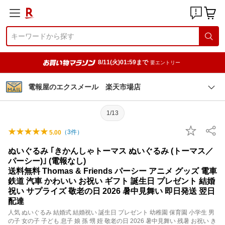
8/11(火)01:59まで
要エントリー
電報屋のエクスメール 楽天市場店
1/13
（
3
件）
5.00
ぬいぐるみ ｢きかんしゃトーマス ぬいぐるみ (トーマス／
パーシー)｣ (電報なし)
送料無料 Thomas & Friends パーシー アニメ グッズ 電車
鉄道 汽車 かわいい お祝い ギフト 誕生日 プレゼント 結婚
祝い サプライズ 敬老の日 2026 暑中見舞い 即日発送 翌日
配達
人気 ぬいぐるみ 結婚式 結婚祝い 誕生日 プレゼント 幼稚園 保育園 小学生 男
の子 女の子 子ども 息子 娘 孫 甥 姪 敬老の日 2026 暑中見舞い 残暑 お祝い き