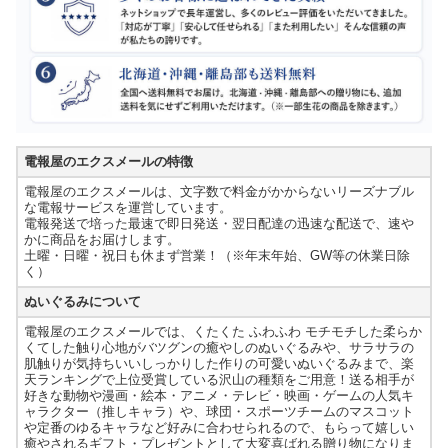
電報屋のエクスメールの特徴
電報屋のエクスメールは、文字数で料金がかからないリーズナブル
な電報サービスを運営しています。
電報発送で培った最速で即日発送・翌日配達の迅速な配送で、速や
かに商品をお届けします。
土曜・日曜・祝日も休まず営業！（※年末年始、GW等の休業日除
く）
ぬいぐるみについて
電報屋のエクスメールでは、くたくた ふわふわ モチモチした柔らか
くてした触り心地がバツグンの癒やしのぬいぐるみや、サラサラの
肌触りが気持ちいいしっかりした作りの可愛いぬいぐるみまで、楽
天ランキングで上位受賞している沢山の種類をご用意！送る相手が
好きな動物や漫画・絵本・アニメ・テレビ・映画・ゲームの人気キ
ャラクター（推しキャラ）や、球団・スポーツチームのマスコット
や定番のゆるキャラなど好みに合わせられるので、もらって嬉しい
癒やされるギフト・プレゼントとして大変喜ばれる贈り物になりま