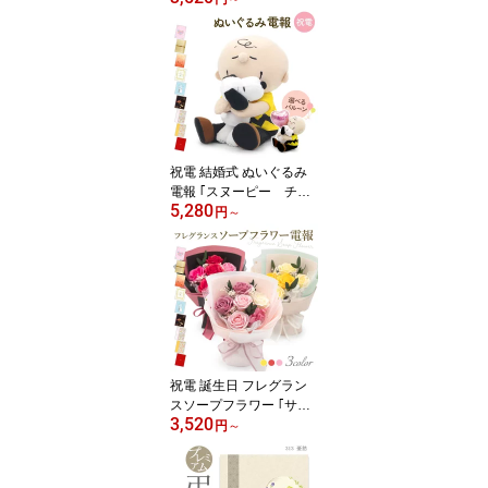
料無料 お祝い ギフト 祝
電 結婚記念日 文例 メッ
セージ 誕生日 プレゼン
ト 結婚内祝い 出産内祝
い 引っ越し 内祝い 退職
祝い お箸 ペアセット 天
然木製 日本製 食洗機対
応 即日発送 翌日配達
祝電 結婚式 ぬいぐるみ
電報 ｢スヌーピー チャ
5,280
ーリー・ブラウン ハグぬ
円
～
いぐるみ｣と電報セット
送料無料 お祝い ギフト
選べるバルーン 電報 誕
生日 文例 メッセージ プ
レゼント 敬老の日 暑中
見舞い 贈り物 かわいい
PEANUTS 即日発送 翌日
配達
祝電 誕生日 フレグラン
スソープフラワー ｢サン
3,520
クス・フルール ｣と電報
円
～
セット 送料無料 花束 ブ
ーケ シャボンフラワー
ピンク 造花 おしゃれ か