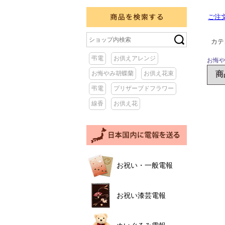
ご注
カテ
お悔や
商