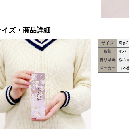
サイズ・商品詳細
サイズ
高さ2.
形状
小バ
香り系統
桜の
メーカー
日本