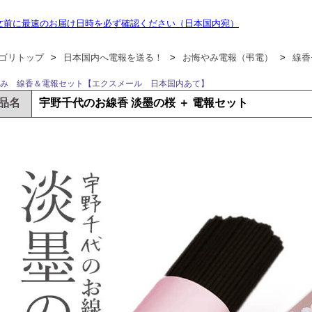
文前に最速のお届け日時を必ず確認ください（日本国内宛）
ゴリトップ
>
日本国内へ電報を送る！
>
お悔やみ電報（弔電）
>
線香
み 線香＆電報セット【エクスメール 日本国内あて】
品名
宇野千代のお線香 淡墨の桜 ＋ 電報セット