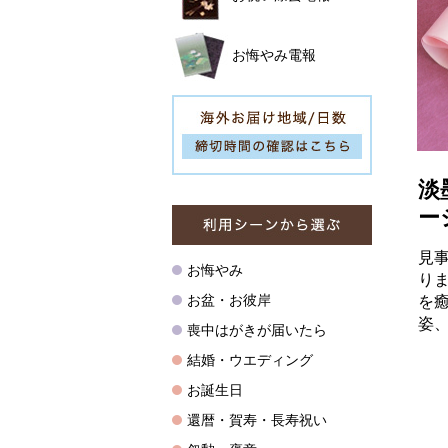
淡
ー
見
り
を
姿