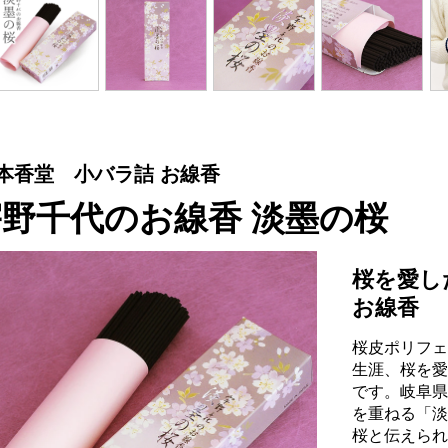
本香堂 小バラ詰 お線香
宇野千代のお線香 淡墨の桜
桜を愛し
お線香
桜皮ポリフェ
生涯、桜を愛
です。岐阜県
を重ねる「淡
桜と伝えられ